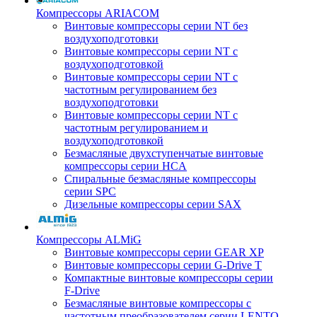
Компрессоры ARIACOM
Винтовые компрессоры серии NT без
воздухоподготовки
Винтовые компрессоры серии NT c
воздухоподготовкой
Винтовые компрессоры серии NT с
частотным регулированием без
воздухоподготовки
Винтовые компрессоры серии NT с
частотным регулированием и
воздухоподготовкой
Безмасляные двухступенчатые винтовые
компрессоры серии HCA
Спиральные безмасляные компрессоры
серии SPC
Дизельные компрессоры серии SAX
Компрессоры ALMiG
Винтовые компрессоры серии GEAR XP
Винтовые компрессоры серии G-Drive T
Компактные винтовые компрессоры серии
F-Drive
Безмасляные винтовые компрессоры с
частотным преобразователем серии LENTO