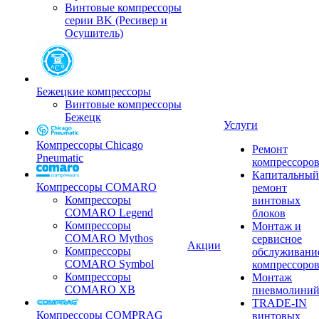
Винтовые компрессоры
серии BK (Ресивер и
Осушитель)
Бежецкие компрессоры
Винтовые компрессоры
Бежецк
Услуги
Компрессоры Chicago
Ремонт
Pneumatic
компрессоро
Капитальный
Компрессоры COMARO
ремонт
Компрессоры
винтовых
COMARO Legend
блоков
Компрессоры
Монтаж и
COMARO Mythos
сервисное
Акции
Компрессоры
обслуживани
COMARO Symbol
компрессоро
Компрессоры
Монтаж
COMARO XB
пневмолини
TRADE-IN
Компрессоры COMPRAG
винтовых