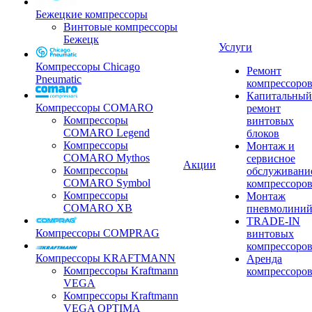
Бежецкие компрессоры
Винтовые компрессоры
Бежецк
Услуги
Компрессоры Chicago
Ремонт
Pneumatic
компрессоро
Капитальный
Компрессоры COMARO
ремонт
Компрессоры
винтовых
COMARO Legend
блоков
Компрессоры
Монтаж и
COMARO Mythos
сервисное
Акции
Компрессоры
обслуживани
COMARO Symbol
компрессоро
Компрессоры
Монтаж
COMARO XB
пневмолини
TRADE-IN
Компрессоры COMPRAG
винтовых
компрессоро
Компрессоры KRAFTMANN
Аренда
Компрессоры Kraftmann
компрессоро
VEGA
Компрессоры Kraftmann
VEGA OPTIMA