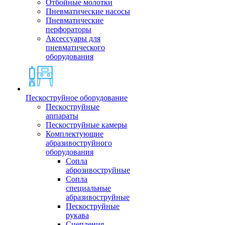
Отбойные молотки
Пневматические насосы
Пневматические
перфораторы
Аксессуары для
пневматического
оборудования
Пескоструйное оборудование
Пескоструйные
аппараты
Пескоструйные камеры
Комплектующие
абразивоструйного
оборудования
Сопла
аброзивоструйные
Сопла
специальные
абразивоструйные
Пескоструйные
рукава
Сцепления