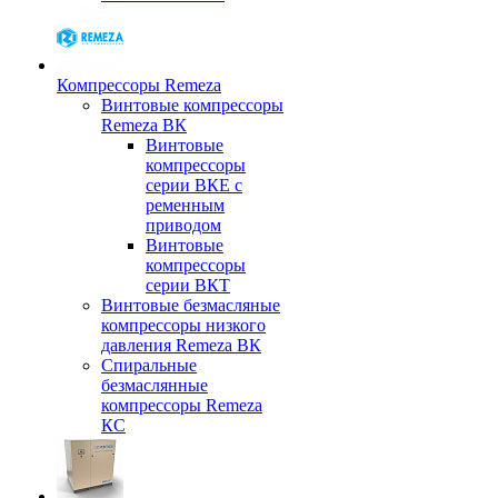
Компрессоры Remeza
Винтовые компрессоры
Remeza ВК
Винтовые
компрессоры
серии ВКЕ с
ременным
приводом
Винтовые
компрессоры
серии ВКТ
Винтовые безмасляные
компрессоры низкого
давления Remeza ВК
Спиральные
безмаслянные
компрессоры Remeza
КС