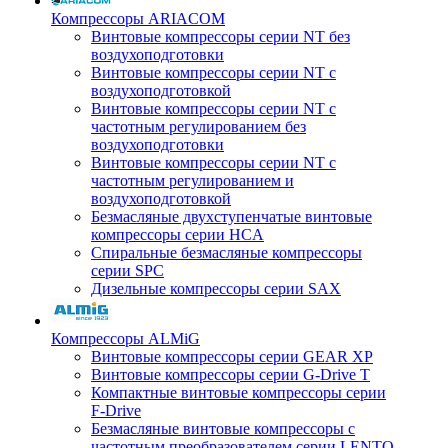
Компрессоры ARIACOM
Винтовые компрессоры серии NT без
воздухоподготовки
Винтовые компрессоры серии NT c
воздухоподготовкой
Винтовые компрессоры серии NT с
частотным регулированием без
воздухоподготовки
Винтовые компрессоры серии NT с
частотным регулированием и
воздухоподготовкой
Безмасляные двухступенчатые винтовые
компрессоры серии HCA
Спиральные безмасляные компрессоры
серии SPC
Дизельные компрессоры серии SAX
Компрессоры ALMiG
Винтовые компрессоры серии GEAR XP
Винтовые компрессоры серии G-Drive T
Компактные винтовые компрессоры серии
F-Drive
Безмасляные винтовые компрессоры с
частотным преобразователем серии LENTO