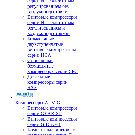
серии NT с частотным
регулированием без
воздухоподготовки
Винтовые компрессоры
серии NT с частотным
регулированием и
воздухоподготовкой
Безмасляные
двухступенчатые
винтовые компрессоры
серии HCA
Спиральные
безмасляные
компрессоры серии SPC
Дизельные
компрессоры серии
SAX
Компрессоры ALMiG
Винтовые компрессоры
серии GEAR XP
Винтовые компрессоры
серии G-Drive T
Компактные винтовые