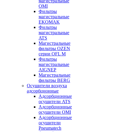
магистральные
OMI
Фильтры
магистральные
EKOMAK
Фильтры
магистральные
ATS
Магистральные
фильтры OZEN
серии OFL M
Фильтры
магистральные
AIGNEP
Магистральные
фильтры BERG
Осушители воздуха
адсорбционные
Адсорбционные
осушители ATS
Адсорбционные
осушители OMI
Адсорбционные
осушители
Pneumatech