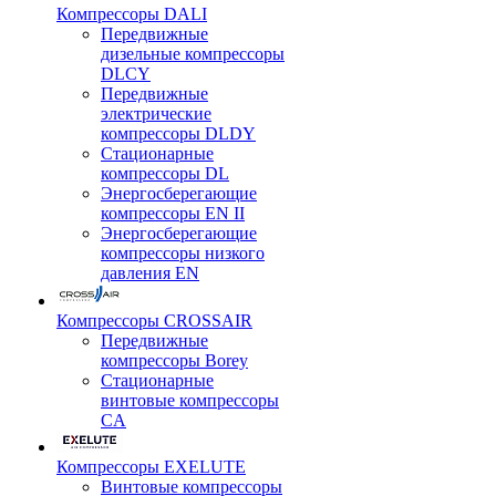
Компрессоры DALI
Передвижные
дизельные компрессоры
DLCY
Передвижные
электрические
компрессоры DLDY
Стационарные
компрессоры DL
Энергосберегающие
компрессоры EN II
Энергосберегающие
компрессоры низкого
давления EN
Компрессоры CROSSAIR
Передвижные
компрессоры Borey
Стационарные
винтовые компрессоры
CA
Компрессоры EXELUTE
Винтовые компрессоры