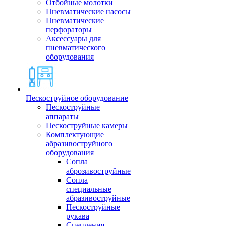
Отбойные молотки
Пневматические насосы
Пневматические
перфораторы
Аксессуары для
пневматического
оборудования
Пескоструйное оборудование
Пескоструйные
аппараты
Пескоструйные камеры
Комплектующие
абразивоструйного
оборудования
Сопла
аброзивоструйные
Сопла
специальные
абразивоструйные
Пескоструйные
рукава
Сцепления