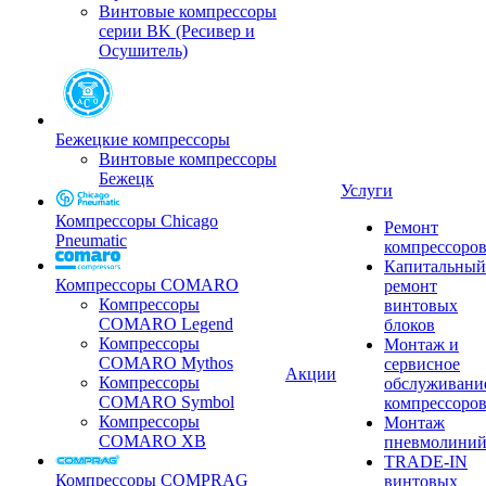
Винтовые компрессоры
серии BK (Ресивер и
Осушитель)
Бежецкие компрессоры
Винтовые компрессоры
Бежецк
Услуги
Компрессоры Chicago
Ремонт
Pneumatic
компрессоро
Капитальный
Компрессоры COMARO
ремонт
Компрессоры
винтовых
COMARO Legend
блоков
Компрессоры
Монтаж и
COMARO Mythos
сервисное
Акции
Компрессоры
обслуживани
COMARO Symbol
компрессоро
Компрессоры
Монтаж
COMARO XB
пневмолини
TRADE-IN
Компрессоры COMPRAG
винтовых