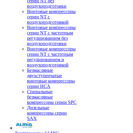
серии NT без
воздухоподготовки
Винтовые компрессоры
серии NT c
воздухоподготовкой
Винтовые компрессоры
серии NT с частотным
регулированием без
воздухоподготовки
Винтовые компрессоры
серии NT с частотным
регулированием и
воздухоподготовкой
Безмасляные
двухступенчатые
винтовые компрессоры
серии HCA
Спиральные
безмасляные
компрессоры серии SPC
Дизельные
компрессоры серии
SAX