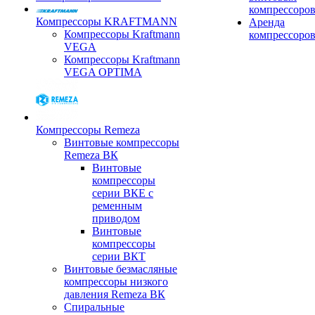
компрессоро
Компрессоры KRAFTMANN
Аренда
Компрессоры Kraftmann
компрессоро
VEGA
Компрессоры Kraftmann
VEGA OPTIMA
Компрессоры Remeza
Винтовые компрессоры
Remeza ВК
Винтовые
компрессоры
серии ВКЕ с
ременным
приводом
Винтовые
компрессоры
серии ВКТ
Винтовые безмасляные
компрессоры низкого
давления Remeza ВК
Спиральные