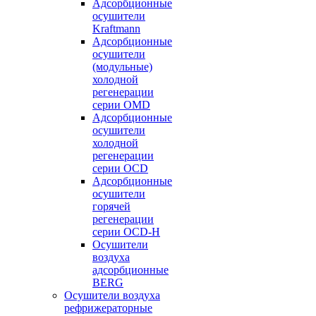
Адсорбционные
осушители
Kraftmann
Адсорбционные
осушители
(модульные)
холодной
регенерации
серии OMD
Адсорбционные
осушители
холодной
регенерации
серии OCD
Адсорбционные
осушители
горячей
регенерации
серии OСD-H
Осушители
воздуха
адсорбционные
BERG
Осушители воздуха
рефрижераторные