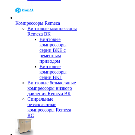
Компрессоры Remeza
Винтовые компрессоры
Remeza ВК
Винтовые
компрессоры
серии ВКЕ с
ременным
приводом
Винтовые
компрессоры
серии ВКТ
Винтовые безмасляные
компрессоры низкого
давления Remeza ВК
Спиральные
безмаслянные
компрессоры Remeza
КС