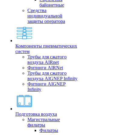
байонетные
Средства
индивидуальной
защиты оператора
Компоненты пневматических
систем
Трубы для сжатого
воздуха AIRnet
Фитинги AIRNet
Трубы для сжатого
воздуха AIGNEP Infinity
Фитинги AIGNEP
Infinity
Подготовка воздуха
Магистральные
фильтры
Фильтры