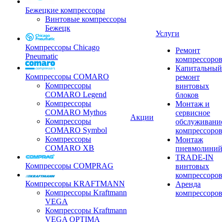
Бежецкие компрессоры
Винтовые компрессоры
Бежецк
Услуги
Компрессоры Chicago
Ремонт
Pneumatic
компрессоро
Капитальный
Компрессоры COMARO
ремонт
Компрессоры
винтовых
COMARO Legend
блоков
Компрессоры
Монтаж и
COMARO Mythos
сервисное
Акции
Компрессоры
обслуживани
COMARO Symbol
компрессоро
Компрессоры
Монтаж
COMARO XB
пневмолини
TRADE-IN
Компрессоры COMPRAG
винтовых
компрессоро
Компрессоры KRAFTMANN
Аренда
Компрессоры Kraftmann
компрессоро
VEGA
Компрессоры Kraftmann
VEGA OPTIMA