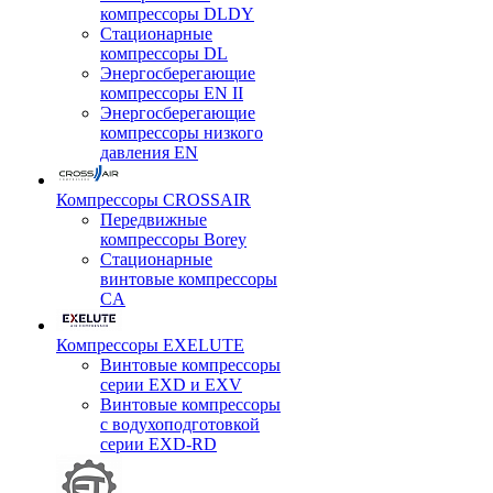
компрессоры DLDY
Стационарные
компрессоры DL
Энергосберегающие
компрессоры EN II
Энергосберегающие
компрессоры низкого
давления EN
Компрессоры CROSSAIR
Передвижные
компрессоры Borey
Стационарные
винтовые компрессоры
CA
Компрессоры EXELUTE
Винтовые компрессоры
серии EXD и EXV
Винтовые компрессоры
с водухоподготовкой
серии EXD-RD