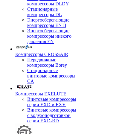
компрессоры DLDY
Стационарные
компрессоры DL
Энергосберегающие
компрессоры EN II
Энергосберегающие
компрессоры низкого
давления EN
Компрессоры CROSSAIR
Передвижные
компрессоры Borey
Стационарные
винтовые компрессоры
CA
Компрессоры EXELUTE
Винтовые компрессоры
серии EXD и EXV
Винтовые компрессоры
с водухоподготовкой
серии EXD-RD