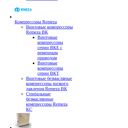
Компрессоры Remeza
Винтовые компрессоры
Remeza ВК
Винтовые
компрессоры
серии ВКЕ с
ременным
приводом
Винтовые
компрессоры
серии ВКТ
Винтовые безмасляные
компрессоры низкого
давления Remeza ВК
Спиральные
безмаслянные
компрессоры Remeza
КС