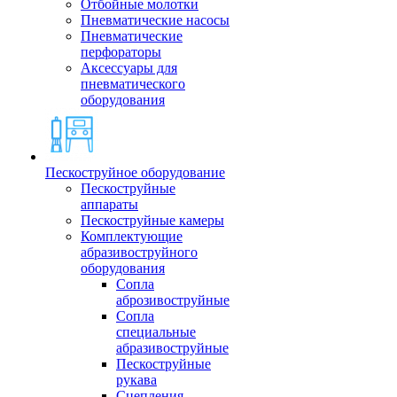
Отбойные молотки
Пневматические насосы
Пневматические
перфораторы
Аксессуары для
пневматического
оборудования
Пескоструйное оборудование
Пескоструйные
аппараты
Пескоструйные камеры
Комплектующие
абразивоструйного
оборудования
Сопла
аброзивоструйные
Сопла
специальные
абразивоструйные
Пескоструйные
рукава
Сцепления