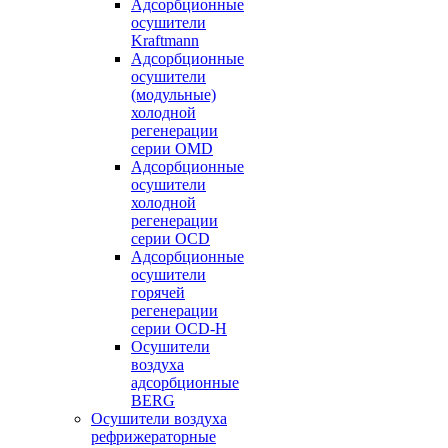
Адсорбционные
осушители
Kraftmann
Адсорбционные
осушители
(модульные)
холодной
регенерации
серии OMD
Адсорбционные
осушители
холодной
регенерации
серии OCD
Адсорбционные
осушители
горячей
регенерации
серии OСD-H
Осушители
воздуха
адсорбционные
BERG
Осушители воздуха
рефрижераторные