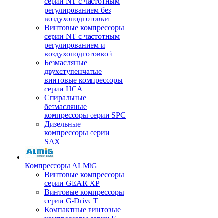
серии NT с частотным
регулированием без
воздухоподготовки
Винтовые компрессоры
серии NT с частотным
регулированием и
воздухоподготовкой
Безмасляные
двухступенчатые
винтовые компрессоры
серии HCA
Спиральные
безмасляные
компрессоры серии SPC
Дизельные
компрессоры серии
SAX
Компрессоры ALMiG
Винтовые компрессоры
серии GEAR XP
Винтовые компрессоры
серии G-Drive T
Компактные винтовые