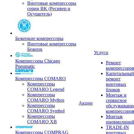
Винтовые компрессоры
серии BK (Ресивер и
Осушитель)
Бежецкие компрессоры
Винтовые компрессоры
Бежецк
Услуги
Компрессоры Chicago
Ремонт
Pneumatic
компрессоро
Капитальный
Компрессоры COMARO
ремонт
Компрессоры
винтовых
COMARO Legend
блоков
Компрессоры
Монтаж и
COMARO Mythos
сервисное
Акции
Компрессоры
обслуживани
COMARO Symbol
компрессоро
Компрессоры
Монтаж
COMARO XB
пневмолини
TRADE-IN
Компрессоры COMPRAG
винтовых