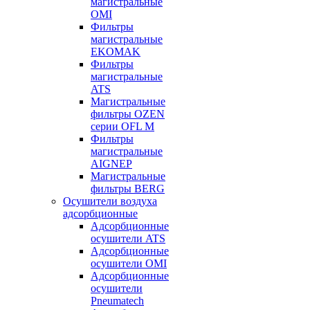
магистральные
OMI
Фильтры
магистральные
EKOMAK
Фильтры
магистральные
ATS
Магистральные
фильтры OZEN
серии OFL M
Фильтры
магистральные
AIGNEP
Магистральные
фильтры BERG
Осушители воздуха
адсорбционные
Адсорбционные
осушители ATS
Адсорбционные
осушители OMI
Адсорбционные
осушители
Pneumatech