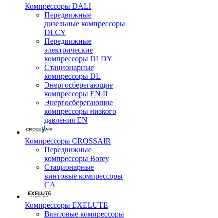
Компрессоры DALI
Передвижные
дизельные компрессоры
DLCY
Передвижные
электрические
компрессоры DLDY
Стационарные
компрессоры DL
Энергосберегающие
компрессоры EN II
Энергосберегающие
компрессоры низкого
давления EN
Компрессоры CROSSAIR
Передвижные
компрессоры Borey
Стационарные
винтовые компрессоры
CA
Компрессоры EXELUTE
Винтовые компрессоры