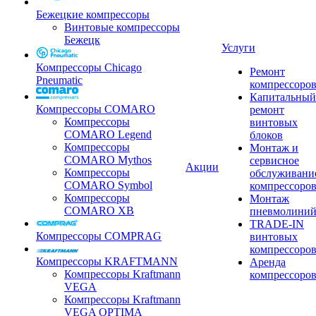
Бежецкие компрессоры
Винтовые компрессоры
Бежецк
Услуги
Компрессоры Chicago
Ремонт
Pneumatic
компрессоро
Капитальный
Компрессоры COMARO
ремонт
Компрессоры
винтовых
COMARO Legend
блоков
Компрессоры
Монтаж и
COMARO Mythos
сервисное
Акции
Компрессоры
обслуживани
COMARO Symbol
компрессоро
Компрессоры
Монтаж
COMARO XB
пневмолини
TRADE-IN
Компрессоры COMPRAG
винтовых
компрессоро
Компрессоры KRAFTMANN
Аренда
Компрессоры Kraftmann
компрессоро
VEGA
Компрессоры Kraftmann
VEGA OPTIMA