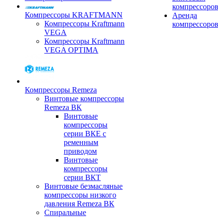
компрессоро
Компрессоры KRAFTMANN
Аренда
Компрессоры Kraftmann
компрессоро
VEGA
Компрессоры Kraftmann
VEGA OPTIMA
Компрессоры Remeza
Винтовые компрессоры
Remeza ВК
Винтовые
компрессоры
серии ВКЕ с
ременным
приводом
Винтовые
компрессоры
серии ВКТ
Винтовые безмасляные
компрессоры низкого
давления Remeza ВК
Спиральные