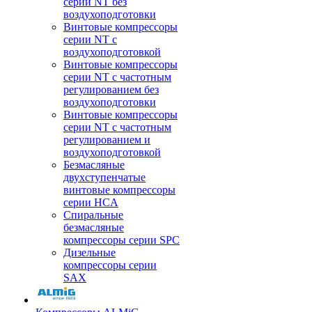
серии NT без
воздухоподготовки
Винтовые компрессоры
серии NT c
воздухоподготовкой
Винтовые компрессоры
серии NT с частотным
регулированием без
воздухоподготовки
Винтовые компрессоры
серии NT с частотным
регулированием и
воздухоподготовкой
Безмасляные
двухступенчатые
винтовые компрессоры
серии HCA
Спиральные
безмасляные
компрессоры серии SPC
Дизельные
компрессоры серии
SAX