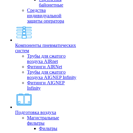
байонетные
Средства
индивидуальной
защиты оператора
Компоненты пневматических
систем
Трубы для сжатого
воздуха AIRnet
Фитинги AIRNet
Трубы для сжатого
воздуха AIGNEP Infinity
Фитинги AIGNEP
Infinity
Подготовка воздуха
Магистральные
фильтры
Фильтры