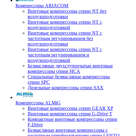
Компрессоры ARIACOM
Винтовые компрессоры серии NT без
воздухоподготовки
Винтовые компрессоры серии NT c
воздухоподготовкой
Винтовые компрессоры серии NT с
частотным регулированием без
воздухоподготовки
Винтовые компрессоры серии NT с
частотным регулированием и
воздухоподготовкой
Безмасляные двухступенчатые винтовые
компрессоры серии HCA
Спиральные безмасляные компрессоры
серии SPC
Дизельные компрессоры серии SAX
Компрессоры ALMiG
Винтовые компрессоры серии GEAR XP
Винтовые компрессоры серии G-Drive T
Компактные винтовые компрессоры серии
F-Drive
Безмасляные винтовые компрессоры с
частотным преобразователем серии LENTO