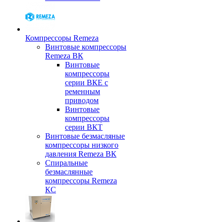
Компрессоры Remeza
Винтовые компрессоры
Remeza ВК
Винтовые
компрессоры
серии ВКЕ с
ременным
приводом
Винтовые
компрессоры
серии ВКТ
Винтовые безмасляные
компрессоры низкого
давления Remeza ВК
Спиральные
безмаслянные
компрессоры Remeza
КС