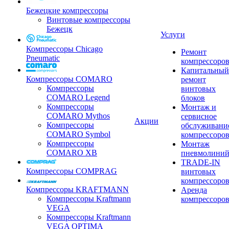
Бежецкие компрессоры
Винтовые компрессоры
Бежецк
Услуги
Компрессоры Chicago
Ремонт
Pneumatic
компрессоро
Капитальный
Компрессоры COMARO
ремонт
Компрессоры
винтовых
COMARO Legend
блоков
Компрессоры
Монтаж и
COMARO Mythos
сервисное
Акции
Компрессоры
обслуживани
COMARO Symbol
компрессоро
Компрессоры
Монтаж
COMARO XB
пневмолини
TRADE-IN
Компрессоры COMPRAG
винтовых
компрессоро
Компрессоры KRAFTMANN
Аренда
Компрессоры Kraftmann
компрессоро
VEGA
Компрессоры Kraftmann
VEGA OPTIMA