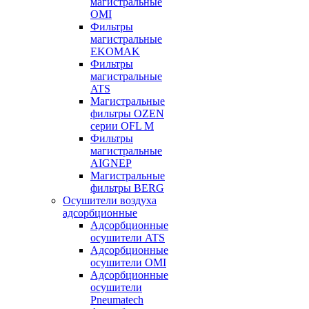
магистральные
OMI
Фильтры
магистральные
EKOMAK
Фильтры
магистральные
ATS
Магистральные
фильтры OZEN
серии OFL M
Фильтры
магистральные
AIGNEP
Магистральные
фильтры BERG
Осушители воздуха
адсорбционные
Адсорбционные
осушители ATS
Адсорбционные
осушители OMI
Адсорбционные
осушители
Pneumatech