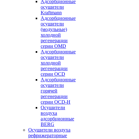
Адсорбционные
осушители
Kraftmann
Адсорбционные
осушители
(модульные)
холодной
регенерации
серии OMD
Адсорбционные
осушители
холодной
регенерации
серии OCD
Адсорбционные
осушители
горячей
регенерации
серии OСD-H
Осушители
воздуха
адсорбционные
BERG
Осушители воздуха
рефрижераторные