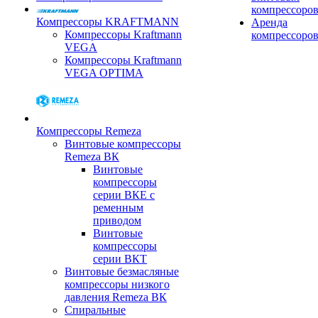
компрессоро
Компрессоры KRAFTMANN
Аренда
Компрессоры Kraftmann
компрессоро
VEGA
Компрессоры Kraftmann
VEGA OPTIMA
Компрессоры Remeza
Винтовые компрессоры
Remeza ВК
Винтовые
компрессоры
серии ВКЕ с
ременным
приводом
Винтовые
компрессоры
серии ВКТ
Винтовые безмасляные
компрессоры низкого
давления Remeza ВК
Спиральные