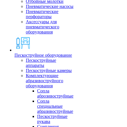
Отбойные молотки
Пневматические насосы
Пневматические
перфораторы
Аксессуары для
пневматического
оборудования
Пескоструйное оборудование
Пескоструйные
аппараты
Пескоструйные камеры
Комплектующие
абразивоструйного
оборудования
Сопла
аброзивоструйные
Сопла
специальные
абразивоструйные
Пескоструйные
рукава
Сцепления