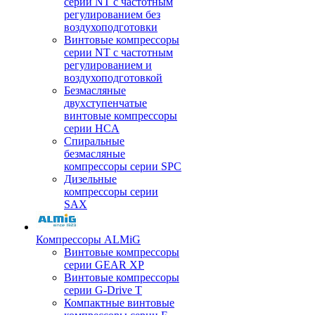
серии NT с частотным
регулированием без
воздухоподготовки
Винтовые компрессоры
серии NT с частотным
регулированием и
воздухоподготовкой
Безмасляные
двухступенчатые
винтовые компрессоры
серии HCA
Спиральные
безмасляные
компрессоры серии SPC
Дизельные
компрессоры серии
SAX
Компрессоры ALMiG
Винтовые компрессоры
серии GEAR XP
Винтовые компрессоры
серии G-Drive T
Компактные винтовые