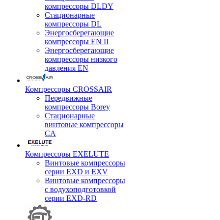
компрессоры DLDY
Стационарные
компрессоры DL
Энергосберегающие
компрессоры EN II
Энергосберегающие
компрессоры низкого
давления EN
Компрессоры CROSSAIR
Передвижные
компрессоры Borey
Стационарные
винтовые компрессоры
CA
Компрессоры EXELUTE
Винтовые компрессоры
серии EXD и EXV
Винтовые компрессоры
с водухоподготовкой
серии EXD-RD