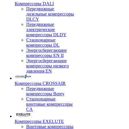
Компрессоры DALI
Передвижные
дизельные компрессоры
DLCY
Передвижные
электрические
компрессоры DLDY
Стационарные
компрессоры DL
Энергосберегающие
компрессоры EN II
Энергосберегающие
компрессоры низкого
давления EN
Компрессоры CROSSAIR
Передвижные
компрессоры Borey
Стационарные
винтовые компрессоры
CA
Компрессоры EXELUTE
Винтовые компрессоры