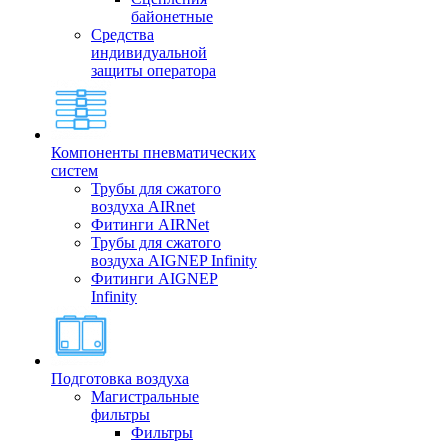
байонетные
Средства
индивидуальной
защиты оператора
Компоненты пневматических
систем
Трубы для сжатого
воздуха AIRnet
Фитинги AIRNet
Трубы для сжатого
воздуха AIGNEP Infinity
Фитинги AIGNEP
Infinity
Подготовка воздуха
Магистральные
фильтры
Фильтры