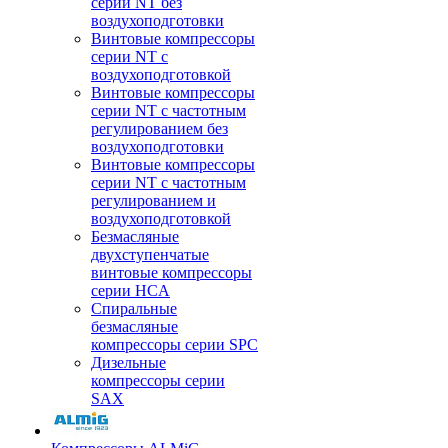
серии NT без
воздухоподготовки
Винтовые компрессоры
серии NT c
воздухоподготовкой
Винтовые компрессоры
серии NT с частотным
регулированием без
воздухоподготовки
Винтовые компрессоры
серии NT с частотным
регулированием и
воздухоподготовкой
Безмасляные
двухступенчатые
винтовые компрессоры
серии HCA
Спиральные
безмасляные
компрессоры серии SPC
Дизельные
компрессоры серии
SAX