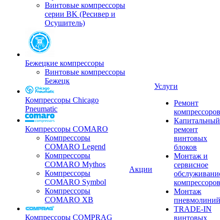
Винтовые компрессоры
серии BK (Ресивер и
Осушитель)
Бежецкие компрессоры
Винтовые компрессоры
Бежецк
Услуги
Компрессоры Chicago
Ремонт
Pneumatic
компрессоро
Капитальный
Компрессоры COMARO
ремонт
Компрессоры
винтовых
COMARO Legend
блоков
Компрессоры
Монтаж и
COMARO Mythos
сервисное
Акции
Компрессоры
обслуживани
COMARO Symbol
компрессоро
Компрессоры
Монтаж
COMARO XB
пневмолини
TRADE-IN
Компрессоры COMPRAG
винтовых