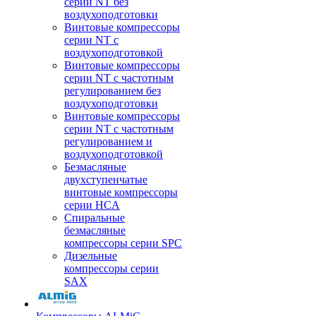
серии NT без
воздухоподготовки
Винтовые компрессоры
серии NT c
воздухоподготовкой
Винтовые компрессоры
серии NT с частотным
регулированием без
воздухоподготовки
Винтовые компрессоры
серии NT с частотным
регулированием и
воздухоподготовкой
Безмасляные
двухступенчатые
винтовые компрессоры
серии HCA
Спиральные
безмасляные
компрессоры серии SPC
Дизельные
компрессоры серии
SAX