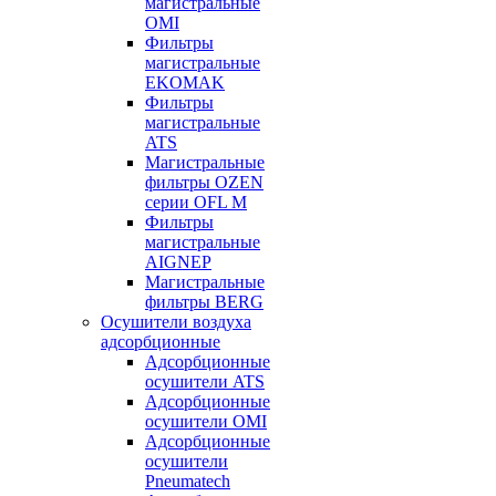
магистральные
OMI
Фильтры
магистральные
EKOMAK
Фильтры
магистральные
ATS
Магистральные
фильтры OZEN
серии OFL M
Фильтры
магистральные
AIGNEP
Магистральные
фильтры BERG
Осушители воздуха
адсорбционные
Адсорбционные
осушители ATS
Адсорбционные
осушители OMI
Адсорбционные
осушители
Pneumatech