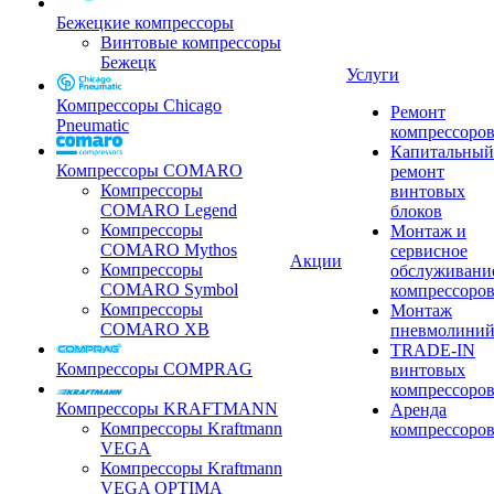
Бежецкие компрессоры
Винтовые компрессоры
Бежецк
Услуги
Компрессоры Chicago
Ремонт
Pneumatic
компрессоро
Капитальный
Компрессоры COMARO
ремонт
Компрессоры
винтовых
COMARO Legend
блоков
Компрессоры
Монтаж и
COMARO Mythos
сервисное
Акции
Компрессоры
обслуживани
COMARO Symbol
компрессоро
Компрессоры
Монтаж
COMARO XB
пневмолини
TRADE-IN
Компрессоры COMPRAG
винтовых
компрессоро
Компрессоры KRAFTMANN
Аренда
Компрессоры Kraftmann
компрессоро
VEGA
Компрессоры Kraftmann
VEGA OPTIMA