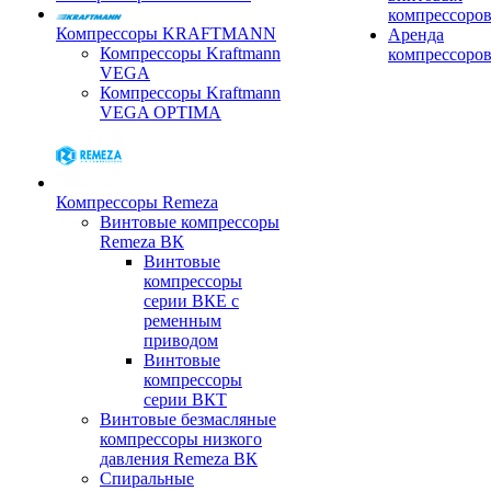
компрессоро
Компрессоры KRAFTMANN
Аренда
Компрессоры Kraftmann
компрессоро
VEGA
Компрессоры Kraftmann
VEGA OPTIMA
Компрессоры Remeza
Винтовые компрессоры
Remeza ВК
Винтовые
компрессоры
серии ВКЕ с
ременным
приводом
Винтовые
компрессоры
серии ВКТ
Винтовые безмасляные
компрессоры низкого
давления Remeza ВК
Спиральные