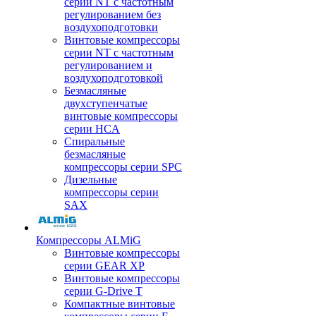
серии NT с частотным
регулированием без
воздухоподготовки
Винтовые компрессоры
серии NT с частотным
регулированием и
воздухоподготовкой
Безмасляные
двухступенчатые
винтовые компрессоры
серии HCA
Спиральные
безмасляные
компрессоры серии SPC
Дизельные
компрессоры серии
SAX
Компрессоры ALMiG
Винтовые компрессоры
серии GEAR XP
Винтовые компрессоры
серии G-Drive T
Компактные винтовые