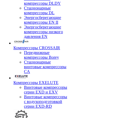
компрессоры DLDY
Стационарные
компрессоры DL
Энергосберегающие
компрессоры EN II
Энергосберегающие
компрессоры низкого
давления EN
Компрессоры CROSSAIR
Передвижные
компрессоры Borey
Стационарные
винтовые компрессоры
CA
Компрессоры EXELUTE
Винтовые компрессоры
серии EXD и EXV
Винтовые компрессоры
с водухоподготовкой
серии EXD-RD