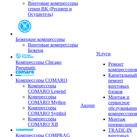
Винтовые компрессоры
серии BK (Ресивер и
Осушитель)
Бежецкие компрессоры
Винтовые компрессоры
Бежецк
Услуги
Компрессоры Chicago
Ремонт
Pneumatic
компрессоро
Капитальный
Компрессоры COMARO
ремонт
Компрессоры
винтовых
COMARO Legend
блоков
Компрессоры
Монтаж и
COMARO Mythos
сервисное
Акции
Компрессоры
обслуживани
COMARO Symbol
компрессоро
Компрессоры
Монтаж
COMARO XB
пневмолини
TRADE-IN
Компрессоры COMPRAG
винтовых