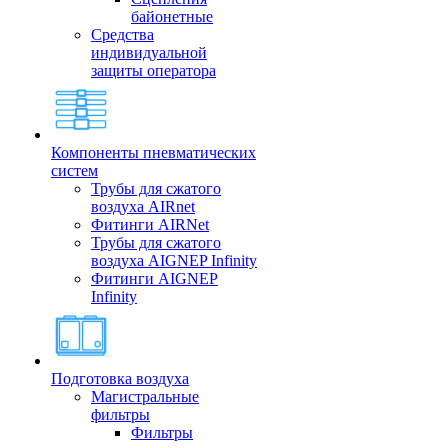
байонетные
Средства
индивидуальной
защиты оператора
Компоненты пневматических
систем
Трубы для сжатого
воздуха AIRnet
Фитинги AIRNet
Трубы для сжатого
воздуха AIGNEP Infinity
Фитинги AIGNEP
Infinity
Подготовка воздуха
Магистральные
фильтры
Фильтры