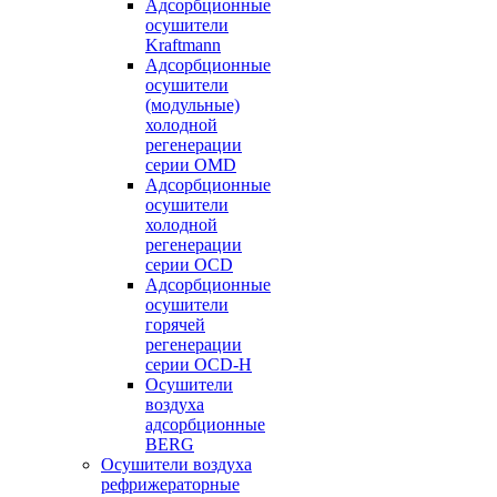
Адсорбционные
осушители
Kraftmann
Адсорбционные
осушители
(модульные)
холодной
регенерации
серии OMD
Адсорбционные
осушители
холодной
регенерации
серии OCD
Адсорбционные
осушители
горячей
регенерации
серии OСD-H
Осушители
воздуха
адсорбционные
BERG
Осушители воздуха
рефрижераторные