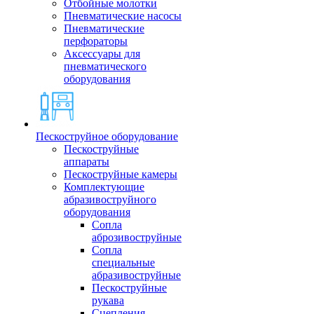
Отбойные молотки
Пневматические насосы
Пневматические
перфораторы
Аксессуары для
пневматического
оборудования
Пескоструйное оборудование
Пескоструйные
аппараты
Пескоструйные камеры
Комплектующие
абразивоструйного
оборудования
Сопла
аброзивоструйные
Сопла
специальные
абразивоструйные
Пескоструйные
рукава
Сцепления