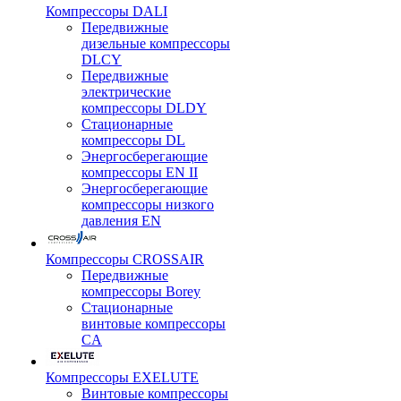
Компрессоры DALI
Передвижные
дизельные компрессоры
DLCY
Передвижные
электрические
компрессоры DLDY
Стационарные
компрессоры DL
Энергосберегающие
компрессоры EN II
Энергосберегающие
компрессоры низкого
давления EN
Компрессоры CROSSAIR
Передвижные
компрессоры Borey
Стационарные
винтовые компрессоры
CA
Компрессоры EXELUTE
Винтовые компрессоры