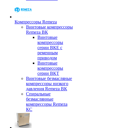
Компрессоры Remeza
Винтовые компрессоры
Remeza ВК
Винтовые
компрессоры
серии ВКЕ с
ременным
приводом
Винтовые
компрессоры
серии ВКТ
Винтовые безмасляные
компрессоры низкого
давления Remeza ВК
Спиральные
безмаслянные
компрессоры Remeza
КС