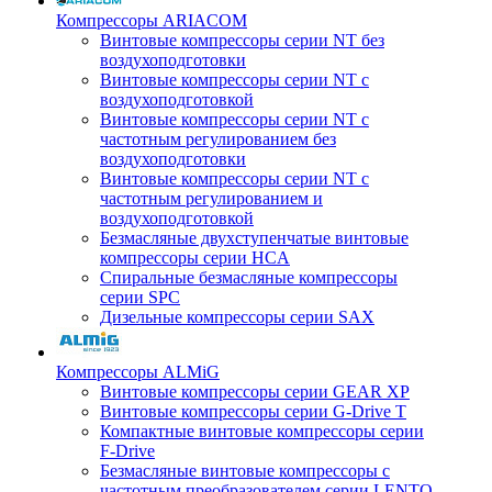
Компрессоры ARIACOM
Винтовые компрессоры серии NT без
воздухоподготовки
Винтовые компрессоры серии NT c
воздухоподготовкой
Винтовые компрессоры серии NT с
частотным регулированием без
воздухоподготовки
Винтовые компрессоры серии NT с
частотным регулированием и
воздухоподготовкой
Безмасляные двухступенчатые винтовые
компрессоры серии HCA
Спиральные безмасляные компрессоры
серии SPC
Дизельные компрессоры серии SAX
Компрессоры ALMiG
Винтовые компрессоры серии GEAR XP
Винтовые компрессоры серии G-Drive T
Компактные винтовые компрессоры серии
F-Drive
Безмасляные винтовые компрессоры с
частотным преобразователем серии LENTO