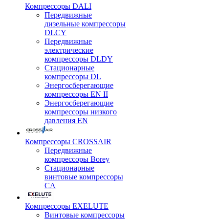
Компрессоры DALI
Передвижные
дизельные компрессоры
DLCY
Передвижные
электрические
компрессоры DLDY
Стационарные
компрессоры DL
Энергосберегающие
компрессоры EN II
Энергосберегающие
компрессоры низкого
давления EN
Компрессоры CROSSAIR
Передвижные
компрессоры Borey
Стационарные
винтовые компрессоры
CA
Компрессоры EXELUTE
Винтовые компрессоры