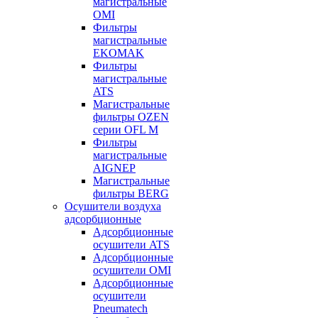
магистральные
OMI
Фильтры
магистральные
EKOMAK
Фильтры
магистральные
ATS
Магистральные
фильтры OZEN
серии OFL M
Фильтры
магистральные
AIGNEP
Магистральные
фильтры BERG
Осушители воздуха
адсорбционные
Адсорбционные
осушители ATS
Адсорбционные
осушители OMI
Адсорбционные
осушители
Pneumatech