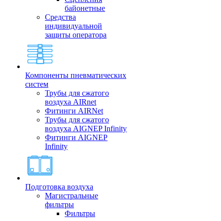
байонетные
Средства
индивидуальной
защиты оператора
Компоненты пневматических
систем
Трубы для сжатого
воздуха AIRnet
Фитинги AIRNet
Трубы для сжатого
воздуха AIGNEP Infinity
Фитинги AIGNEP
Infinity
Подготовка воздуха
Магистральные
фильтры
Фильтры