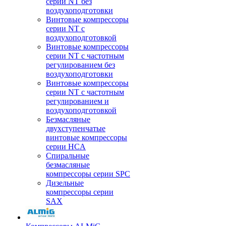
серии NT без
воздухоподготовки
Винтовые компрессоры
серии NT c
воздухоподготовкой
Винтовые компрессоры
серии NT с частотным
регулированием без
воздухоподготовки
Винтовые компрессоры
серии NT с частотным
регулированием и
воздухоподготовкой
Безмасляные
двухступенчатые
винтовые компрессоры
серии HCA
Спиральные
безмасляные
компрессоры серии SPC
Дизельные
компрессоры серии
SAX