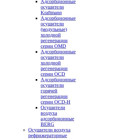
Адсорбционные
осушители
Kraftmann
Адсорбционные
осушители
(модульные)
холодной
регенерации
серии OMD
Адсорбционные
осушители
холодной
регенерации
серии OCD
Адсорбционные
осушители
горячей
регенерации
серии OСD-H
Осушители
воздуха
адсорбционные
BERG
Осушители воздуха
рефрижераторные