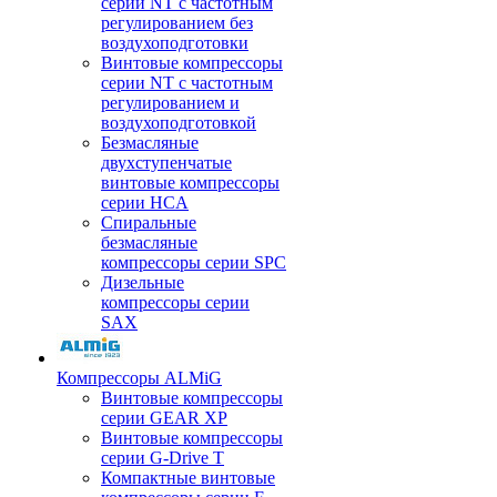
серии NT с частотным
регулированием без
воздухоподготовки
Винтовые компрессоры
серии NT с частотным
регулированием и
воздухоподготовкой
Безмасляные
двухступенчатые
винтовые компрессоры
серии HCA
Спиральные
безмасляные
компрессоры серии SPC
Дизельные
компрессоры серии
SAX
Компрессоры ALMiG
Винтовые компрессоры
серии GEAR XP
Винтовые компрессоры
серии G-Drive T
Компактные винтовые