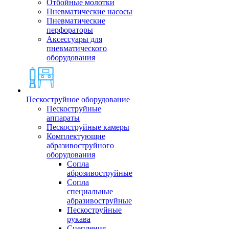
Отбойные молотки
Пневматические насосы
Пневматические
перфораторы
Аксессуары для
пневматического
оборудования
Пескоструйное оборудование
Пескоструйные
аппараты
Пескоструйные камеры
Комплектующие
абразивоструйного
оборудования
Сопла
аброзивоструйные
Сопла
специальные
абразивоструйные
Пескоструйные
рукава
Сцепления