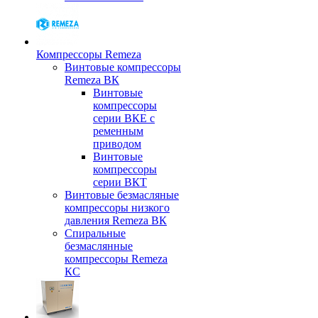
Компрессоры Remeza
Винтовые компрессоры
Remeza ВК
Винтовые
компрессоры
серии ВКЕ с
ременным
приводом
Винтовые
компрессоры
серии ВКТ
Винтовые безмасляные
компрессоры низкого
давления Remeza ВК
Спиральные
безмаслянные
компрессоры Remeza
КС