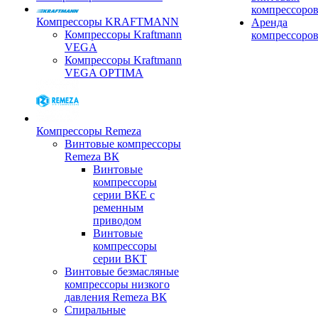
компрессоро
Компрессоры KRAFTMANN
Аренда
Компрессоры Kraftmann
компрессоро
VEGA
Компрессоры Kraftmann
VEGA OPTIMA
Компрессоры Remeza
Винтовые компрессоры
Remeza ВК
Винтовые
компрессоры
серии ВКЕ с
ременным
приводом
Винтовые
компрессоры
серии ВКТ
Винтовые безмасляные
компрессоры низкого
давления Remeza ВК
Спиральные