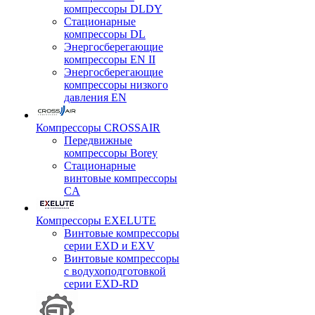
компрессоры DLDY
Стационарные
компрессоры DL
Энергосберегающие
компрессоры EN II
Энергосберегающие
компрессоры низкого
давления EN
Компрессоры CROSSAIR
Передвижные
компрессоры Borey
Стационарные
винтовые компрессоры
CA
Компрессоры EXELUTE
Винтовые компрессоры
серии EXD и EXV
Винтовые компрессоры
с водухоподготовкой
серии EXD-RD