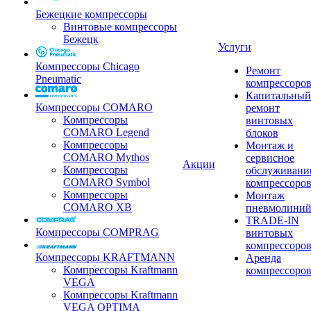
Бежецкие компрессоры
Винтовые компрессоры
Бежецк
Услуги
Компрессоры Chicago
Ремонт
Pneumatic
компрессоро
Капитальный
Компрессоры COMARO
ремонт
Компрессоры
винтовых
COMARO Legend
блоков
Компрессоры
Монтаж и
COMARO Mythos
сервисное
Акции
Компрессоры
обслуживани
COMARO Symbol
компрессоро
Компрессоры
Монтаж
COMARO XB
пневмолини
TRADE-IN
Компрессоры COMPRAG
винтовых
компрессоро
Компрессоры KRAFTMANN
Аренда
Компрессоры Kraftmann
компрессоро
VEGA
Компрессоры Kraftmann
VEGA OPTIMA