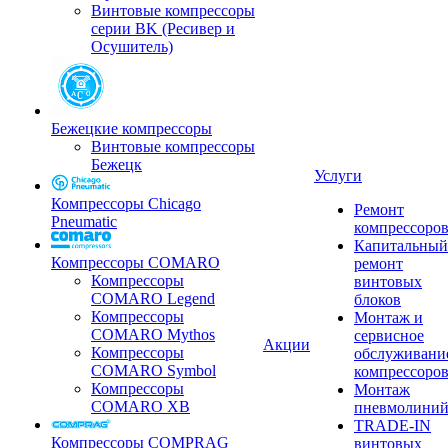
Винтовые компрессоры
серии BK (Ресивер и
Осушитель)
Бежецкие компрессоры
Винтовые компрессоры
Бежецк
Услуги
Компрессоры Chicago
Ремонт
Pneumatic
компрессоро
Капитальный
Компрессоры COMARO
ремонт
Компрессоры
винтовых
COMARO Legend
блоков
Компрессоры
Монтаж и
COMARO Mythos
сервисное
Акции
Компрессоры
обслуживани
COMARO Symbol
компрессоро
Компрессоры
Монтаж
COMARO XB
пневмолини
TRADE-IN
Компрессоры COMPRAG
винтовых