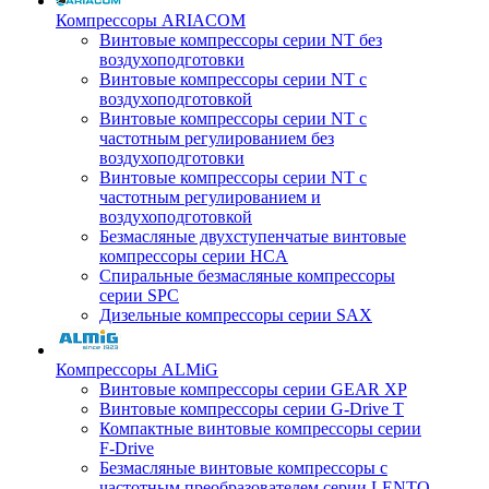
Компрессоры ARIACOM
Винтовые компрессоры серии NT без
воздухоподготовки
Винтовые компрессоры серии NT c
воздухоподготовкой
Винтовые компрессоры серии NT с
частотным регулированием без
воздухоподготовки
Винтовые компрессоры серии NT с
частотным регулированием и
воздухоподготовкой
Безмасляные двухступенчатые винтовые
компрессоры серии HCA
Спиральные безмасляные компрессоры
серии SPC
Дизельные компрессоры серии SAX
Компрессоры ALMiG
Винтовые компрессоры серии GEAR XP
Винтовые компрессоры серии G-Drive T
Компактные винтовые компрессоры серии
F-Drive
Безмасляные винтовые компрессоры с
частотным преобразователем серии LENTO