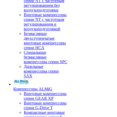
серии NT с частотным
регулированием без
воздухоподготовки
Винтовые компрессоры
серии NT с частотным
регулированием и
воздухоподготовкой
Безмасляные
двухступенчатые
винтовые компрессоры
серии HCA
Спиральные
безмасляные
компрессоры серии SPC
Дизельные
компрессоры серии
SAX
Компрессоры ALMiG
Винтовые компрессоры
серии GEAR XP
Винтовые компрессоры
серии G-Drive T
Компактные винтовые