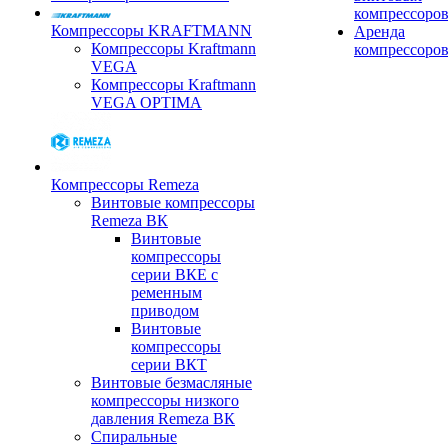
компрессоро
Компрессоры KRAFTMANN
Аренда
Компрессоры Kraftmann
компрессоро
VEGA
Компрессоры Kraftmann
VEGA OPTIMA
Компрессоры Remeza
Винтовые компрессоры
Remeza ВК
Винтовые
компрессоры
серии ВКЕ с
ременным
приводом
Винтовые
компрессоры
серии ВКТ
Винтовые безмасляные
компрессоры низкого
давления Remeza ВК
Спиральные