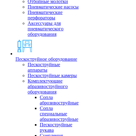
Отбойные молотки
Пневматические насосы
Пневматические
перфораторы
Аксессуары для
пневматического
оборудования
Пескоструйное оборудование
Пескоструйные
аппараты
Пескоструйные камеры
Комплектующие
абразивоструйного
оборудования
Сопла
аброзивоструйные
Сопла
специальные
абразивоструйные
Пескоструйные
рукава
Сцепления