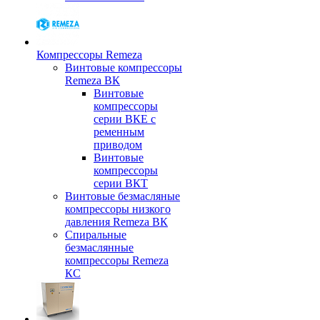
Компрессоры Remeza
Винтовые компрессоры
Remeza ВК
Винтовые
компрессоры
серии ВКЕ с
ременным
приводом
Винтовые
компрессоры
серии ВКТ
Винтовые безмасляные
компрессоры низкого
давления Remeza ВК
Спиральные
безмаслянные
компрессоры Remeza
КС