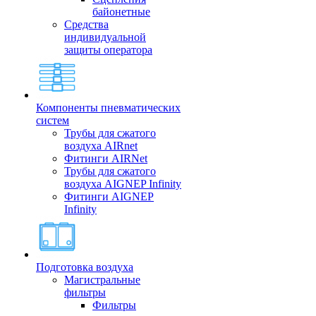
байонетные
Средства
индивидуальной
защиты оператора
Компоненты пневматических
систем
Трубы для сжатого
воздуха AIRnet
Фитинги AIRNet
Трубы для сжатого
воздуха AIGNEP Infinity
Фитинги AIGNEP
Infinity
Подготовка воздуха
Магистральные
фильтры
Фильтры