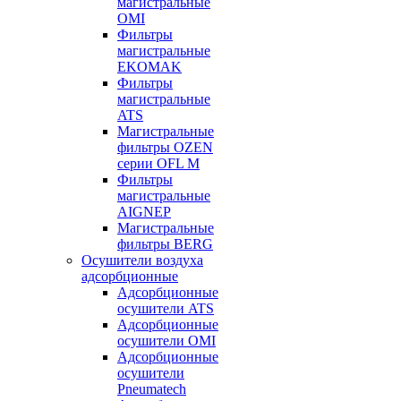
магистральные
OMI
Фильтры
магистральные
EKOMAK
Фильтры
магистральные
ATS
Магистральные
фильтры OZEN
серии OFL M
Фильтры
магистральные
AIGNEP
Магистральные
фильтры BERG
Осушители воздуха
адсорбционные
Адсорбционные
осушители ATS
Адсорбционные
осушители OMI
Адсорбционные
осушители
Pneumatech