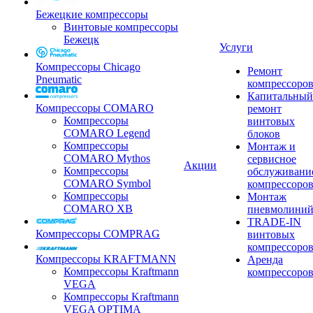
Бежецкие компрессоры
Винтовые компрессоры
Бежецк
Услуги
Компрессоры Chicago
Ремонт
Pneumatic
компрессоро
Капитальный
Компрессоры COMARO
ремонт
Компрессоры
винтовых
COMARO Legend
блоков
Компрессоры
Монтаж и
COMARO Mythos
сервисное
Акции
Компрессоры
обслуживани
COMARO Symbol
компрессоро
Компрессоры
Монтаж
COMARO XB
пневмолини
TRADE-IN
Компрессоры COMPRAG
винтовых
компрессоро
Компрессоры KRAFTMANN
Аренда
Компрессоры Kraftmann
компрессоро
VEGA
Компрессоры Kraftmann
VEGA OPTIMA