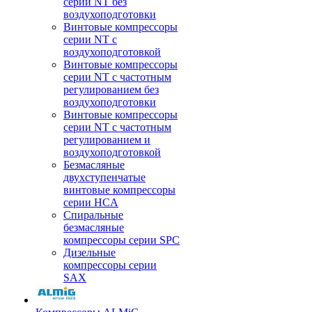
серии NT без
воздухоподготовки
Винтовые компрессоры
серии NT c
воздухоподготовкой
Винтовые компрессоры
серии NT с частотным
регулированием без
воздухоподготовки
Винтовые компрессоры
серии NT с частотным
регулированием и
воздухоподготовкой
Безмасляные
двухступенчатые
винтовые компрессоры
серии HCA
Спиральные
безмасляные
компрессоры серии SPC
Дизельные
компрессоры серии
SAX