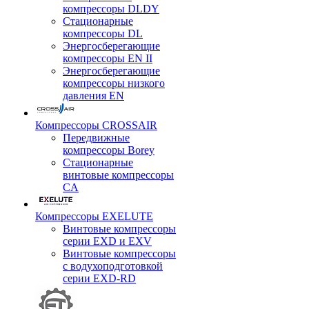
компрессоры DLDY
Стационарные
компрессоры DL
Энергосберегающие
компрессоры EN II
Энергосберегающие
компрессоры низкого
давления EN
Компрессоры CROSSAIR
Передвижные
компрессоры Borey
Стационарные
винтовые компрессоры
CA
Компрессоры EXELUTE
Винтовые компрессоры
серии EXD и EXV
Винтовые компрессоры
с водухоподготовкой
серии EXD-RD