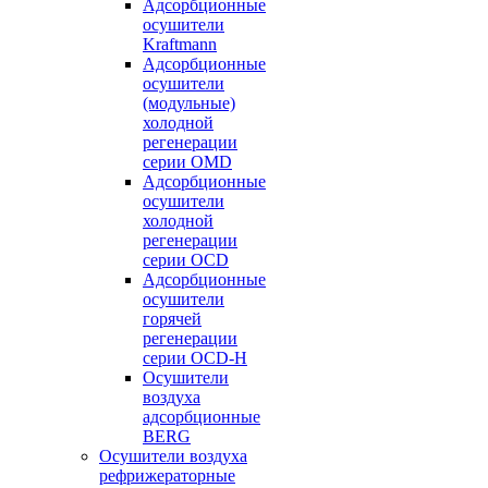
Адсорбционные
осушители
Kraftmann
Адсорбционные
осушители
(модульные)
холодной
регенерации
серии OMD
Адсорбционные
осушители
холодной
регенерации
серии OCD
Адсорбционные
осушители
горячей
регенерации
серии OСD-H
Осушители
воздуха
адсорбционные
BERG
Осушители воздуха
рефрижераторные