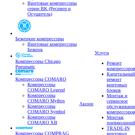
Винтовые компрессоры
серии BK (Ресивер и
Осушитель)
Бежецкие компрессоры
Винтовые компрессоры
Бежецк
Услуги
Компрессоры Chicago
Ремонт
Pneumatic
компрессоро
Капитальный
Компрессоры COMARO
ремонт
Компрессоры
винтовых
COMARO Legend
блоков
Компрессоры
Монтаж и
COMARO Mythos
сервисное
Акции
Компрессоры
обслуживани
COMARO Symbol
компрессоро
Компрессоры
Монтаж
COMARO XB
пневмолини
TRADE-IN
Компрессоры COMPRAG
винтовых