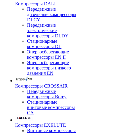
Компрессоры DALI
Передвижные
дизельные компрессоры
DLCY
Передвижные
электрические
компрессоры DLDY
Стационарные
компрессоры DL
Энергосберегающие
компрессоры EN II
Энергосберегающие
компрессоры низкого
давления EN
Компрессоры CROSSAIR
Передвижные
компрессоры Borey
Стационарные
винтовые компрессоры
CA
Компрессоры EXELUTE
Винтовые компрессоры