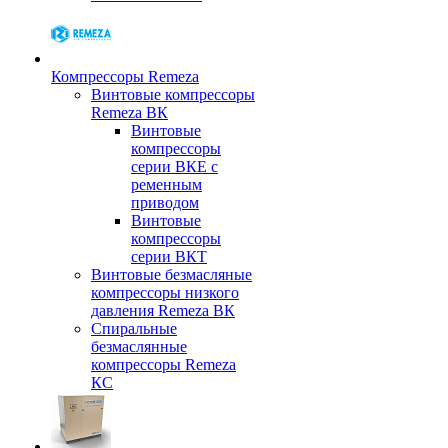
Компрессоры Remeza
Винтовые компрессоры
Remeza ВК
Винтовые
компрессоры
серии ВКЕ с
ременным
приводом
Винтовые
компрессоры
серии ВКТ
Винтовые безмасляные
компрессоры низкого
давления Remeza ВК
Спиральные
безмаслянные
компрессоры Remeza
КС