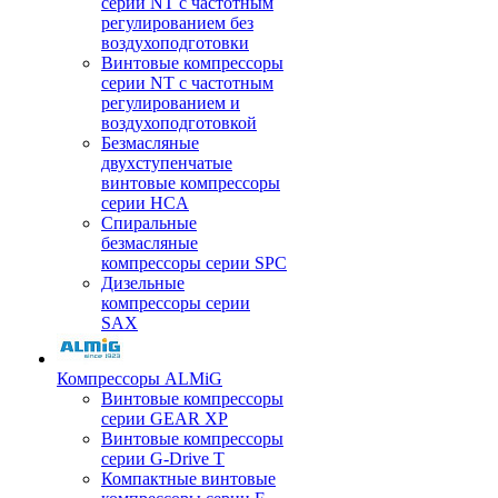
серии NT с частотным
регулированием без
воздухоподготовки
Винтовые компрессоры
серии NT с частотным
регулированием и
воздухоподготовкой
Безмасляные
двухступенчатые
винтовые компрессоры
серии HCA
Спиральные
безмасляные
компрессоры серии SPC
Дизельные
компрессоры серии
SAX
Компрессоры ALMiG
Винтовые компрессоры
серии GEAR XP
Винтовые компрессоры
серии G-Drive T
Компактные винтовые