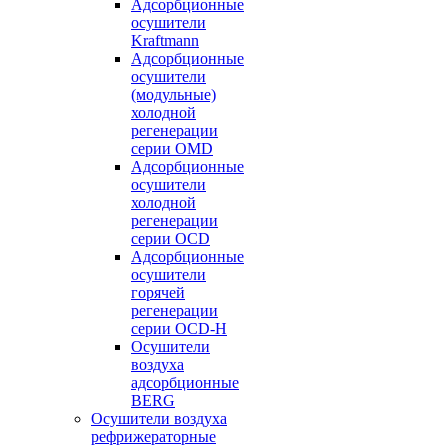
Адсорбционные
осушители
Kraftmann
Адсорбционные
осушители
(модульные)
холодной
регенерации
серии OMD
Адсорбционные
осушители
холодной
регенерации
серии OCD
Адсорбционные
осушители
горячей
регенерации
серии OСD-H
Осушители
воздуха
адсорбционные
BERG
Осушители воздуха
рефрижераторные