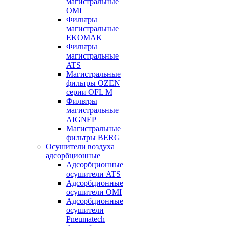
магистральные
OMI
Фильтры
магистральные
EKOMAK
Фильтры
магистральные
ATS
Магистральные
фильтры OZEN
серии OFL M
Фильтры
магистральные
AIGNEP
Магистральные
фильтры BERG
Осушители воздуха
адсорбционные
Адсорбционные
осушители ATS
Адсорбционные
осушители OMI
Адсорбционные
осушители
Pneumatech