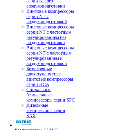
серии NT без
воздухоподготовки
Винтовые компрессоры
серии NT c
воздухоподготовкой
Винтовые компрессоры
серии NT с частотным
регулированием без
воздухоподготовки
Винтовые компрессоры
серии NT с частотным
регулированием и
воздухоподготовкой
Безмасляные
двухступенчатые
винтовые компрессоры
серии HCA
Спиральные
безмасляные
компрессоры серии SPC
Дизельные
компрессоры серии
SAX