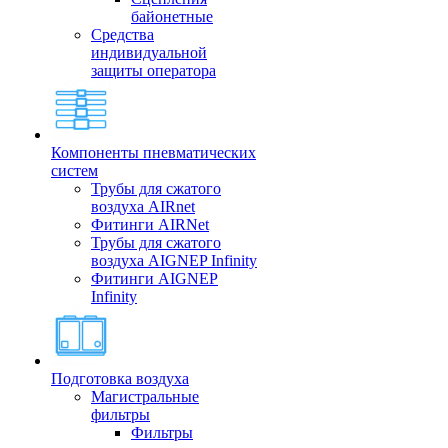
байонетные
Средства
индивидуальной
защиты оператора
Компоненты пневматических
систем
Трубы для сжатого
воздуха AIRnet
Фитинги AIRNet
Трубы для сжатого
воздуха AIGNEP Infinity
Фитинги AIGNEP
Infinity
Подготовка воздуха
Магистральные
фильтры
Фильтры