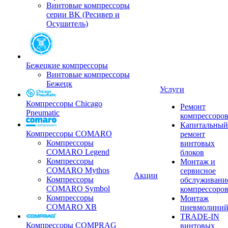
Винтовые компрессоры
серии BK (Ресивер и
Осушитель)
Бежецкие компрессоры
Винтовые компрессоры
Бежецк
Услуги
Компрессоры Chicago
Ремонт
Pneumatic
компрессоро
Капитальный
Компрессоры COMARO
ремонт
Компрессоры
винтовых
COMARO Legend
блоков
Компрессоры
Монтаж и
COMARO Mythos
сервисное
Акции
Компрессоры
обслуживани
COMARO Symbol
компрессоро
Компрессоры
Монтаж
COMARO XB
пневмолини
TRADE-IN
Компрессоры COMPRAG
винтовых