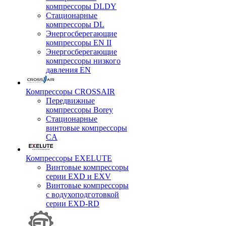
компрессоры DLDY
Стационарные
компрессоры DL
Энергосберегающие
компрессоры EN II
Энергосберегающие
компрессоры низкого
давления EN
Компрессоры CROSSAIR
Передвижные
компрессоры Borey
Стационарные
винтовые компрессоры
CA
Компрессоры EXELUTE
Винтовые компрессоры
серии EXD и EXV
Винтовые компрессоры
с водухоподготовкой
серии EXD-RD