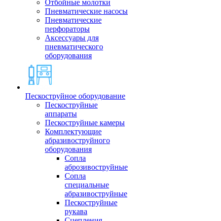
Отбойные молотки
Пневматические насосы
Пневматические
перфораторы
Аксессуары для
пневматического
оборудования
Пескоструйное оборудование
Пескоструйные
аппараты
Пескоструйные камеры
Комплектующие
абразивоструйного
оборудования
Сопла
аброзивоструйные
Сопла
специальные
абразивоструйные
Пескоструйные
рукава
Сцепления