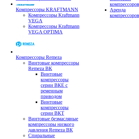
компрессоро
Компрессоры KRAFTMANN
Аренда
Компрессоры Kraftmann
компрессоро
VEGA
Компрессоры Kraftmann
VEGA OPTIMA
Компрессоры Remeza
Винтовые компрессоры
Remeza ВК
Винтовые
компрессоры
серии ВКЕ с
ременным
приводом
Винтовые
компрессоры
серии ВКТ
Винтовые безмасляные
компрессоры низкого
давления Remeza ВК
Спиральные