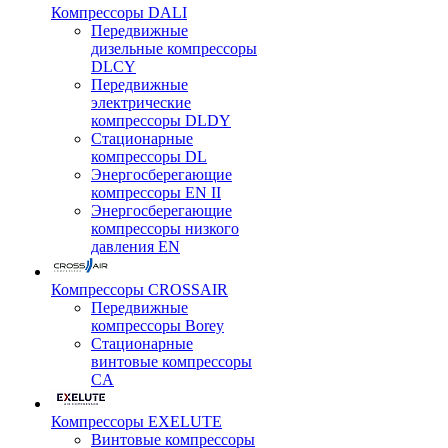
Компрессоры DALI
Передвижные
дизельные компрессоры
DLCY
Передвижные
электрические
компрессоры DLDY
Стационарные
компрессоры DL
Энергосберегающие
компрессоры EN II
Энергосберегающие
компрессоры низкого
давления EN
Компрессоры CROSSAIR
Передвижные
компрессоры Borey
Стационарные
винтовые компрессоры
CA
Компрессоры EXELUTE
Винтовые компрессоры