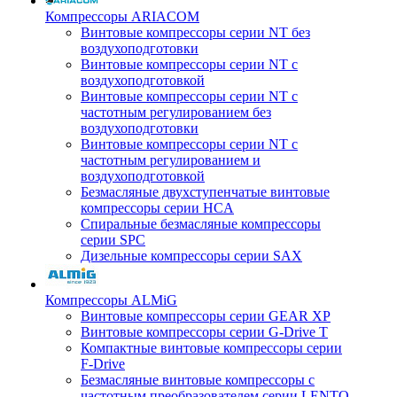
Компрессоры ARIACOM
Винтовые компрессоры серии NT без
воздухоподготовки
Винтовые компрессоры серии NT c
воздухоподготовкой
Винтовые компрессоры серии NT с
частотным регулированием без
воздухоподготовки
Винтовые компрессоры серии NT с
частотным регулированием и
воздухоподготовкой
Безмасляные двухступенчатые винтовые
компрессоры серии HCA
Спиральные безмасляные компрессоры
серии SPC
Дизельные компрессоры серии SAX
Компрессоры ALMiG
Винтовые компрессоры серии GEAR XP
Винтовые компрессоры серии G-Drive T
Компактные винтовые компрессоры серии
F-Drive
Безмасляные винтовые компрессоры с
частотным преобразователем серии LENTO