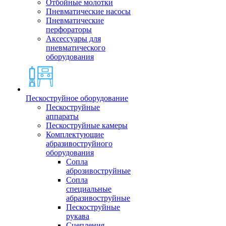
Отбойные молотки
Пневматические насосы
Пневматические
перфораторы
Аксессуары для
пневматического
оборудования
Пескоструйное оборудование
Пескоструйные
аппараты
Пескоструйные камеры
Комплектующие
абразивоструйного
оборудования
Сопла
аброзивоструйные
Сопла
специальные
абразивоструйные
Пескоструйные
рукава
Сцепления