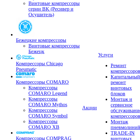
Винтовые компрессоры
серии BK (Ресивер и
Осушитель)
Бежецкие компрессоры
Винтовые компрессоры
Бежецк
Услуги
Компрессоры Chicago
Ремонт
Pneumatic
компрессоро
Капитальный
Компрессоры COMARO
ремонт
Компрессоры
винтовых
COMARO Legend
блоков
Компрессоры
Монтаж и
COMARO Mythos
сервисное
Акции
Компрессоры
обслуживани
COMARO Symbol
компрессоро
Компрессоры
Монтаж
COMARO XB
пневмолини
TRADE-IN
Компрессоры COMPRAG
винтовых