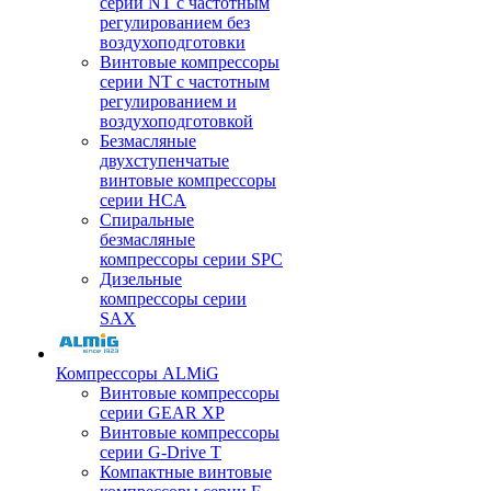
серии NT с частотным
регулированием без
воздухоподготовки
Винтовые компрессоры
серии NT с частотным
регулированием и
воздухоподготовкой
Безмасляные
двухступенчатые
винтовые компрессоры
серии HCA
Спиральные
безмасляные
компрессоры серии SPC
Дизельные
компрессоры серии
SAX
Компрессоры ALMiG
Винтовые компрессоры
серии GEAR XP
Винтовые компрессоры
серии G-Drive T
Компактные винтовые