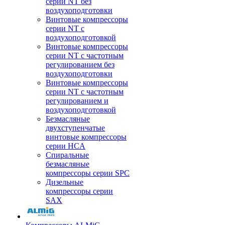
серии NT без
воздухоподготовки
Винтовые компрессоры
серии NT c
воздухоподготовкой
Винтовые компрессоры
серии NT с частотным
регулированием без
воздухоподготовки
Винтовые компрессоры
серии NT с частотным
регулированием и
воздухоподготовкой
Безмасляные
двухступенчатые
винтовые компрессоры
серии HCA
Спиральные
безмасляные
компрессоры серии SPC
Дизельные
компрессоры серии
SAX