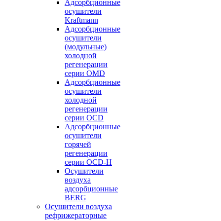
Адсорбционные
осушители
Kraftmann
Адсорбционные
осушители
(модульные)
холодной
регенерации
серии OMD
Адсорбционные
осушители
холодной
регенерации
серии OCD
Адсорбционные
осушители
горячей
регенерации
серии OСD-H
Осушители
воздуха
адсорбционные
BERG
Осушители воздуха
рефрижераторные