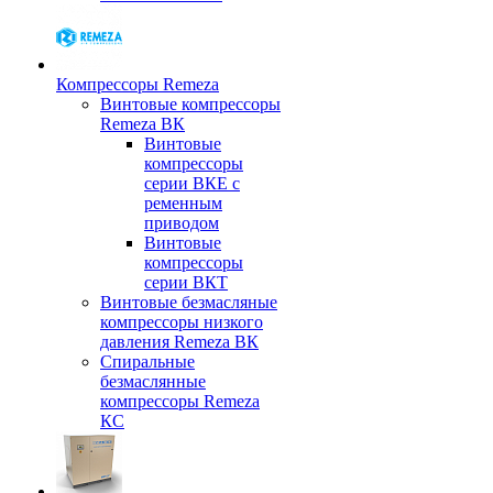
Компрессоры Remeza
Винтовые компрессоры
Remeza ВК
Винтовые
компрессоры
серии ВКЕ с
ременным
приводом
Винтовые
компрессоры
серии ВКТ
Винтовые безмасляные
компрессоры низкого
давления Remeza ВК
Спиральные
безмаслянные
компрессоры Remeza
КС