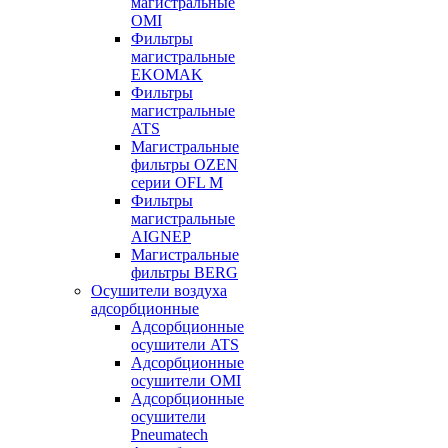
магистральные
OMI
Фильтры
магистральные
EKOMAK
Фильтры
магистральные
ATS
Магистральные
фильтры OZEN
серии OFL M
Фильтры
магистральные
AIGNEP
Магистральные
фильтры BERG
Осушители воздуха
адсорбционные
Адсорбционные
осушители ATS
Адсорбционные
осушители OMI
Адсорбционные
осушители
Pneumatech