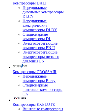
Компрессоры DALI
Передвижные
дизельные компрессоры
DLCY
Передвижные
электрические
компрессоры DLDY
Стационарные
компрессоры DL
Энергосберегающие
компрессоры EN II
Энергосберегающие
компрессоры низкого
давления EN
Компрессоры CROSSAIR
Передвижные
компрессоры Borey
Стационарные
винтовые компрессоры
CA
Компрессоры EXELUTE
Винтовые компрессоры