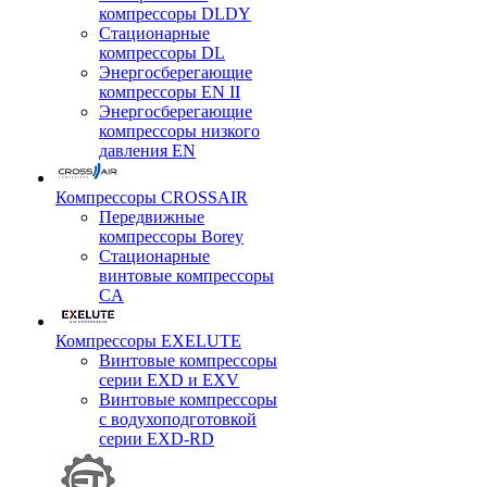
компрессоры DLDY
Стационарные
компрессоры DL
Энергосберегающие
компрессоры EN II
Энергосберегающие
компрессоры низкого
давления EN
Компрессоры CROSSAIR
Передвижные
компрессоры Borey
Стационарные
винтовые компрессоры
CA
Компрессоры EXELUTE
Винтовые компрессоры
серии EXD и EXV
Винтовые компрессоры
с водухоподготовкой
серии EXD-RD