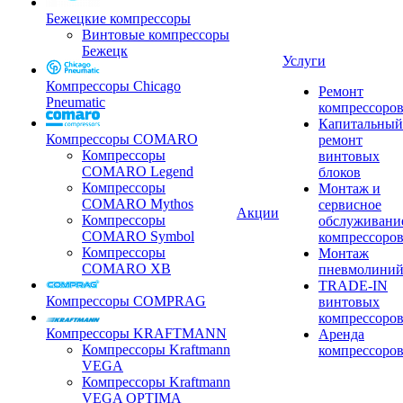
Бежецкие компрессоры
Винтовые компрессоры
Бежецк
Услуги
Компрессоры Chicago
Ремонт
Pneumatic
компрессоро
Капитальный
Компрессоры COMARO
ремонт
Компрессоры
винтовых
COMARO Legend
блоков
Компрессоры
Монтаж и
COMARO Mythos
сервисное
Акции
Компрессоры
обслуживани
COMARO Symbol
компрессоро
Компрессоры
Монтаж
COMARO XB
пневмолини
TRADE-IN
Компрессоры COMPRAG
винтовых
компрессоро
Компрессоры KRAFTMANN
Аренда
Компрессоры Kraftmann
компрессоро
VEGA
Компрессоры Kraftmann
VEGA OPTIMA