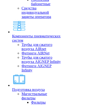
байонетные
Средства
индивидуальной
защиты оператора
Компоненты пневматических
систем
Трубы для сжатого
воздуха AIRnet
Фитинги AIRNet
Трубы для сжатого
воздуха AIGNEP Infinity
Фитинги AIGNEP
Infinity
Подготовка воздуха
Магистральные
фильтры
Фильтры