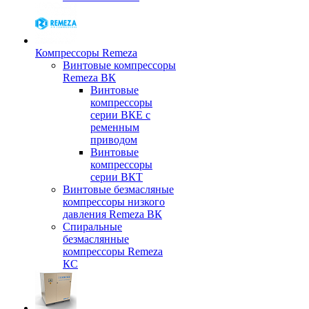
Компрессоры Remeza
Винтовые компрессоры
Remeza ВК
Винтовые
компрессоры
серии ВКЕ с
ременным
приводом
Винтовые
компрессоры
серии ВКТ
Винтовые безмасляные
компрессоры низкого
давления Remeza ВК
Спиральные
безмаслянные
компрессоры Remeza
КС