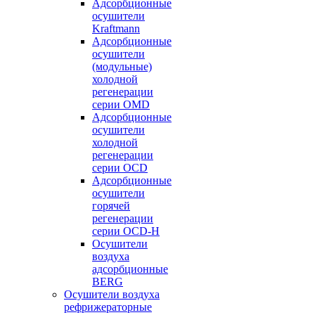
Адсорбционные
осушители
Kraftmann
Адсорбционные
осушители
(модульные)
холодной
регенерации
серии OMD
Адсорбционные
осушители
холодной
регенерации
серии OCD
Адсорбционные
осушители
горячей
регенерации
серии OСD-H
Осушители
воздуха
адсорбционные
BERG
Осушители воздуха
рефрижераторные