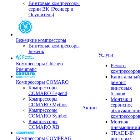
Винтовые компрессоры
серии BK (Ресивер и
Осушитель)
Бежецкие компрессоры
Винтовые компрессоры
Бежецк
Услуги
Компрессоры Chicago
Ремонт
Pneumatic
компрессоро
Капитальный
Компрессоры COMARO
ремонт
Компрессоры
винтовых
COMARO Legend
блоков
Компрессоры
Монтаж и
COMARO Mythos
сервисное
Акции
Компрессоры
обслуживани
COMARO Symbol
компрессоро
Компрессоры
Монтаж
COMARO XB
пневмолини
TRADE-IN
Компрессоры COMPRAG
винтовых