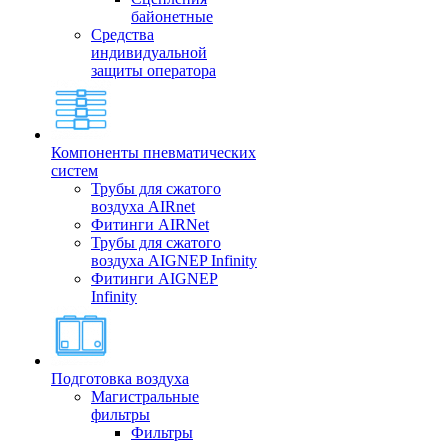
байонетные
Средства
индивидуальной
защиты оператора
Компоненты пневматических
систем
Трубы для сжатого
воздуха AIRnet
Фитинги AIRNet
Трубы для сжатого
воздуха AIGNEP Infinity
Фитинги AIGNEP
Infinity
Подготовка воздуха
Магистральные
фильтры
Фильтры