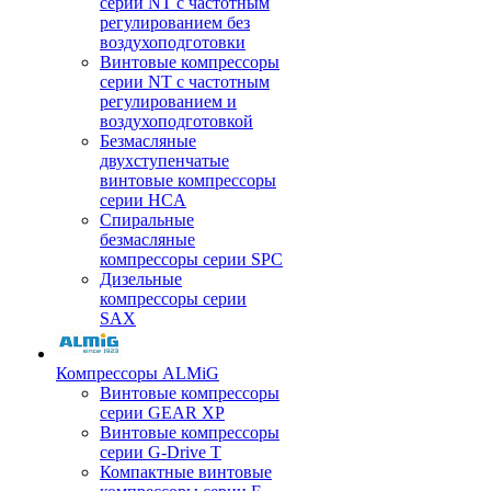
серии NT с частотным
регулированием без
воздухоподготовки
Винтовые компрессоры
серии NT с частотным
регулированием и
воздухоподготовкой
Безмасляные
двухступенчатые
винтовые компрессоры
серии HCA
Спиральные
безмасляные
компрессоры серии SPC
Дизельные
компрессоры серии
SAX
Компрессоры ALMiG
Винтовые компрессоры
серии GEAR XP
Винтовые компрессоры
серии G-Drive T
Компактные винтовые