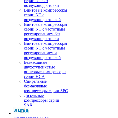
серии NT без
воздухоподготовки
Винтовые компрессоры
серии NT c
воздухоподготовкой
Винтовые компрессоры
серии NT с частотным
регулированием без
воздухоподготовки
Винтовые компрессоры
серии NT с частотным
регулированием и
воздухоподготовкой
Безмасляные
двухступенчатые
винтовые компрессоры
серии HCA
Спиральные
безмасляные
компрессоры серии SPC
Дизельные
компрессоры серии
SAX