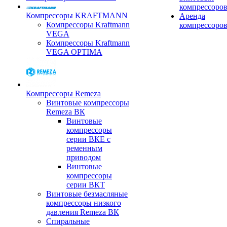
компрессоро
Компрессоры KRAFTMANN
Аренда
Компрессоры Kraftmann
компрессоро
VEGA
Компрессоры Kraftmann
VEGA OPTIMA
Компрессоры Remeza
Винтовые компрессоры
Remeza ВК
Винтовые
компрессоры
серии ВКЕ с
ременным
приводом
Винтовые
компрессоры
серии ВКТ
Винтовые безмасляные
компрессоры низкого
давления Remeza ВК
Спиральные