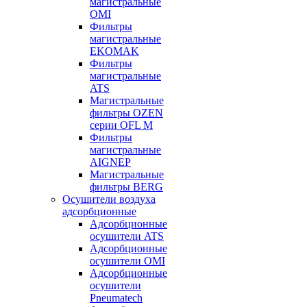
магистральные
OMI
Фильтры
магистральные
EKOMAK
Фильтры
магистральные
ATS
Магистральные
фильтры OZEN
серии OFL M
Фильтры
магистральные
AIGNEP
Магистральные
фильтры BERG
Осушители воздуха
адсорбционные
Адсорбционные
осушители ATS
Адсорбционные
осушители OMI
Адсорбционные
осушители
Pneumatech