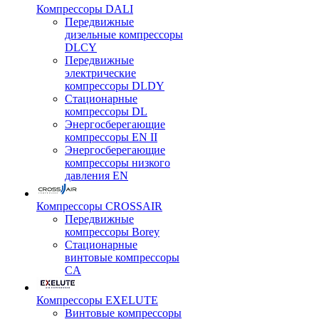
Компрессоры DALI
Передвижные
дизельные компрессоры
DLCY
Передвижные
электрические
компрессоры DLDY
Стационарные
компрессоры DL
Энергосберегающие
компрессоры EN II
Энергосберегающие
компрессоры низкого
давления EN
Компрессоры CROSSAIR
Передвижные
компрессоры Borey
Стационарные
винтовые компрессоры
CA
Компрессоры EXELUTE
Винтовые компрессоры