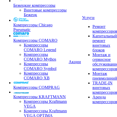
Бежецкие компрессоры
Винтовые компрессоры
Бежецк
Услуги
Компрессоры Chicago
Ремонт
Pneumatic
компрессоро
Капитальный
Компрессоры COMARO
ремонт
Компрессоры
винтовых
COMARO Legend
блоков
Компрессоры
Монтаж и
COMARO Mythos
сервисное
Акции
Компрессоры
обслуживани
COMARO Symbol
компрессоро
Компрессоры
Монтаж
COMARO XB
пневмолини
TRADE-IN
Компрессоры COMPRAG
винтовых
компрессоро
Компрессоры KRAFTMANN
Аренда
Компрессоры Kraftmann
компрессоро
VEGA
Компрессоры Kraftmann
VEGA OPTIMA