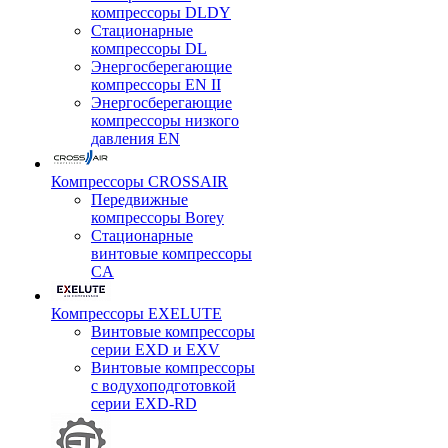
компрессоры DLDY
Стационарные
компрессоры DL
Энергосберегающие
компрессоры EN II
Энергосберегающие
компрессоры низкого
давления EN
Компрессоры CROSSAIR
Передвижные
компрессоры Borey
Стационарные
винтовые компрессоры
CA
Компрессоры EXELUTE
Винтовые компрессоры
серии EXD и EXV
Винтовые компрессоры
с водухоподготовкой
серии EXD-RD