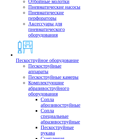
Отбойные молотки
Пневматические насосы
Пневматические
перфораторы
Аксессуары для
пневматического
оборудования
Пескоструйное оборудование
Пескоструйные
аппараты
Пескоструйные камеры
Комплектующие
абразивоструйного
оборудования
Сопла
аброзивоструйные
Сопла
специальные
абразивоструйные
Пескоструйные
рукава
Сцепления