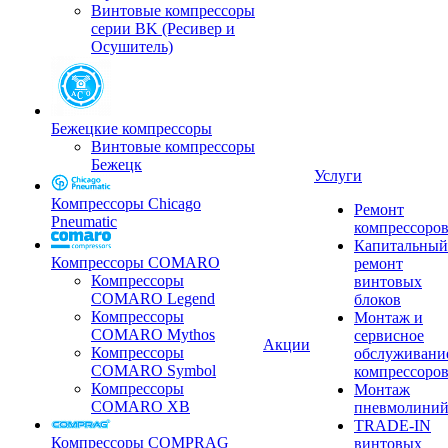
Винтовые компрессоры
серии BK (Ресивер и
Осушитель)
Бежецкие компрессоры
Винтовые компрессоры
Бежецк
Услуги
Компрессоры Chicago
Ремонт
Pneumatic
компрессоро
Капитальный
Компрессоры COMARO
ремонт
Компрессоры
винтовых
COMARO Legend
блоков
Компрессоры
Монтаж и
COMARO Mythos
сервисное
Акции
Компрессоры
обслуживани
COMARO Symbol
компрессоро
Компрессоры
Монтаж
COMARO XB
пневмолини
TRADE-IN
Компрессоры COMPRAG
винтовых