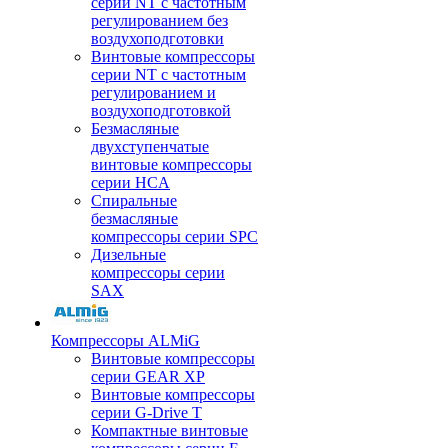
серии NT с частотным
регулированием без
воздухоподготовки
Винтовые компрессоры
серии NT с частотным
регулированием и
воздухоподготовкой
Безмасляные
двухступенчатые
винтовые компрессоры
серии HCA
Спиральные
безмасляные
компрессоры серии SPC
Дизельные
компрессоры серии
SAX
Компрессоры ALMiG
Винтовые компрессоры
серии GEAR XP
Винтовые компрессоры
серии G-Drive T
Компактные винтовые