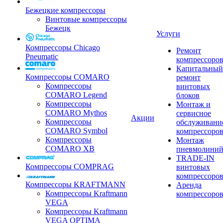
Бежецкие компрессоры
Винтовые компрессоры
Бежецк
Услуги
Компрессоры Chicago
Ремонт
Pneumatic
компрессоро
Капитальный
Компрессоры COMARO
ремонт
Компрессоры
винтовых
COMARO Legend
блоков
Компрессоры
Монтаж и
COMARO Mythos
сервисное
Акции
Компрессоры
обслуживани
COMARO Symbol
компрессоро
Компрессоры
Монтаж
COMARO XB
пневмолини
TRADE-IN
Компрессоры COMPRAG
винтовых
компрессоро
Компрессоры KRAFTMANN
Аренда
Компрессоры Kraftmann
компрессоро
VEGA
Компрессоры Kraftmann
VEGA OPTIMA