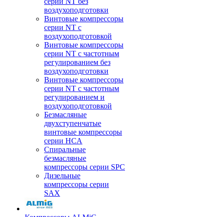
серии NT без
воздухоподготовки
Винтовые компрессоры
серии NT c
воздухоподготовкой
Винтовые компрессоры
серии NT с частотным
регулированием без
воздухоподготовки
Винтовые компрессоры
серии NT с частотным
регулированием и
воздухоподготовкой
Безмасляные
двухступенчатые
винтовые компрессоры
серии HCA
Спиральные
безмасляные
компрессоры серии SPC
Дизельные
компрессоры серии
SAX