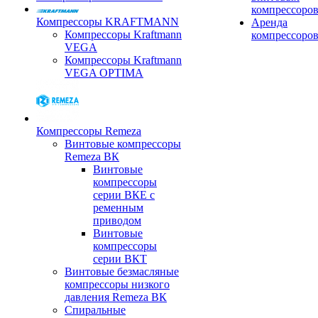
компрессоро
Компрессоры KRAFTMANN
Аренда
Компрессоры Kraftmann
компрессоро
VEGA
Компрессоры Kraftmann
VEGA OPTIMA
Компрессоры Remeza
Винтовые компрессоры
Remeza ВК
Винтовые
компрессоры
серии ВКЕ с
ременным
приводом
Винтовые
компрессоры
серии ВКТ
Винтовые безмасляные
компрессоры низкого
давления Remeza ВК
Спиральные