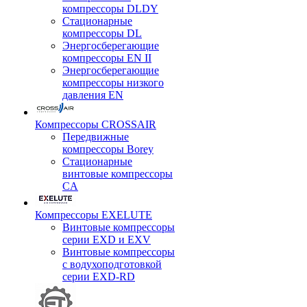
компрессоры DLDY
Стационарные
компрессоры DL
Энергосберегающие
компрессоры EN II
Энергосберегающие
компрессоры низкого
давления EN
Компрессоры CROSSAIR
Передвижные
компрессоры Borey
Стационарные
винтовые компрессоры
CA
Компрессоры EXELUTE
Винтовые компрессоры
серии EXD и EXV
Винтовые компрессоры
с водухоподготовкой
серии EXD-RD