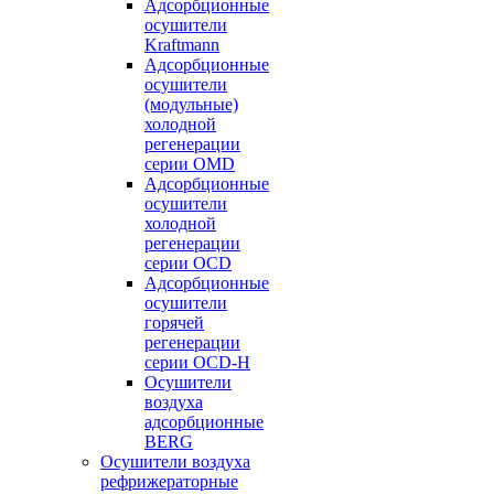
Адсорбционные
осушители
Kraftmann
Адсорбционные
осушители
(модульные)
холодной
регенерации
серии OMD
Адсорбционные
осушители
холодной
регенерации
серии OCD
Адсорбционные
осушители
горячей
регенерации
серии OСD-H
Осушители
воздуха
адсорбционные
BERG
Осушители воздуха
рефрижераторные