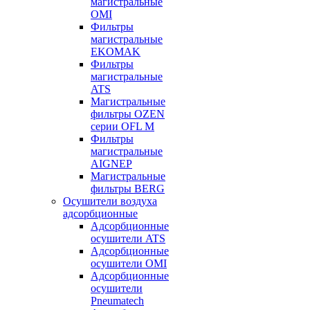
магистральные
OMI
Фильтры
магистральные
EKOMAK
Фильтры
магистральные
ATS
Магистральные
фильтры OZEN
серии OFL M
Фильтры
магистральные
AIGNEP
Магистральные
фильтры BERG
Осушители воздуха
адсорбционные
Адсорбционные
осушители ATS
Адсорбционные
осушители OMI
Адсорбционные
осушители
Pneumatech