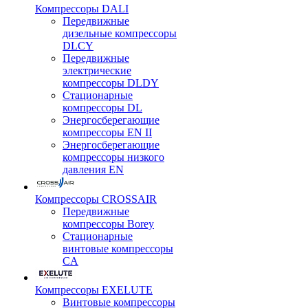
Компрессоры DALI
Передвижные
дизельные компрессоры
DLCY
Передвижные
электрические
компрессоры DLDY
Стационарные
компрессоры DL
Энергосберегающие
компрессоры EN II
Энергосберегающие
компрессоры низкого
давления EN
Компрессоры CROSSAIR
Передвижные
компрессоры Borey
Стационарные
винтовые компрессоры
CA
Компрессоры EXELUTE
Винтовые компрессоры