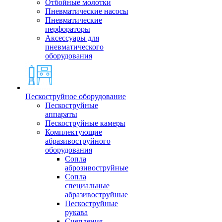
Отбойные молотки
Пневматические насосы
Пневматические
перфораторы
Аксессуары для
пневматического
оборудования
Пескоструйное оборудование
Пескоструйные
аппараты
Пескоструйные камеры
Комплектующие
абразивоструйного
оборудования
Сопла
аброзивоструйные
Сопла
специальные
абразивоструйные
Пескоструйные
рукава
Сцепления