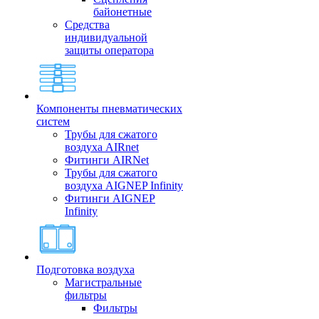
байонетные
Средства
индивидуальной
защиты оператора
Компоненты пневматических
систем
Трубы для сжатого
воздуха AIRnet
Фитинги AIRNet
Трубы для сжатого
воздуха AIGNEP Infinity
Фитинги AIGNEP
Infinity
Подготовка воздуха
Магистральные
фильтры
Фильтры