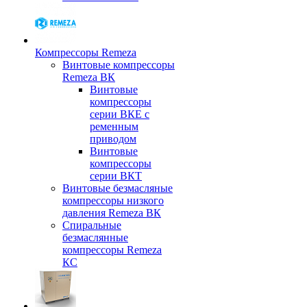
Компрессоры Remeza
Винтовые компрессоры
Remeza ВК
Винтовые
компрессоры
серии ВКЕ с
ременным
приводом
Винтовые
компрессоры
серии ВКТ
Винтовые безмасляные
компрессоры низкого
давления Remeza ВК
Спиральные
безмаслянные
компрессоры Remeza
КС