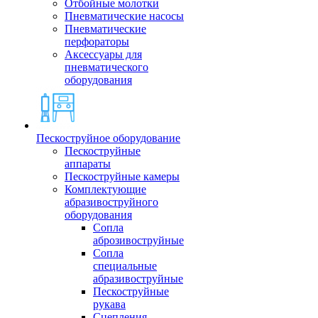
Отбойные молотки
Пневматические насосы
Пневматические
перфораторы
Аксессуары для
пневматического
оборудования
Пескоструйное оборудование
Пескоструйные
аппараты
Пескоструйные камеры
Комплектующие
абразивоструйного
оборудования
Сопла
аброзивоструйные
Сопла
специальные
абразивоструйные
Пескоструйные
рукава
Сцепления