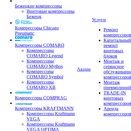
Бежецкие компрессоры
Винтовые компрессоры
Бежецк
Услуги
Компрессоры Chicago
Ремонт
Pneumatic
компрессоро
Капитальный
Компрессоры COMARO
ремонт
Компрессоры
винтовых
COMARO Legend
блоков
Компрессоры
Монтаж и
COMARO Mythos
сервисное
Акции
Компрессоры
обслуживани
COMARO Symbol
компрессоро
Компрессоры
Монтаж
COMARO XB
пневмолини
TRADE-IN
Компрессоры COMPRAG
винтовых
компрессоро
Компрессоры KRAFTMANN
Аренда
Компрессоры Kraftmann
компрессоро
VEGA
Компрессоры Kraftmann
VEGA OPTIMA