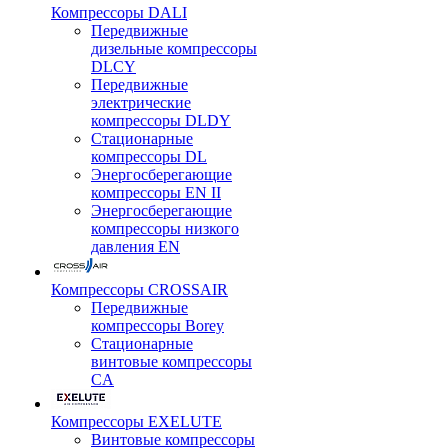
Компрессоры DALI
Передвижные
дизельные компрессоры
DLCY
Передвижные
электрические
компрессоры DLDY
Стационарные
компрессоры DL
Энергосберегающие
компрессоры EN II
Энергосберегающие
компрессоры низкого
давления EN
Компрессоры CROSSAIR
Передвижные
компрессоры Borey
Стационарные
винтовые компрессоры
CA
Компрессоры EXELUTE
Винтовые компрессоры