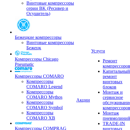
Винтовые компрессоры
серии BK (Ресивер и
Осушитель)
Бежецкие компрессоры
Винтовые компрессоры
Бежецк
Услуги
Компрессоры Chicago
Ремонт
Pneumatic
компрессоро
Капитальный
Компрессоры COMARO
ремонт
Компрессоры
винтовых
COMARO Legend
блоков
Компрессоры
Монтаж и
COMARO Mythos
сервисное
Акции
Компрессоры
обслуживани
COMARO Symbol
компрессоро
Компрессоры
Монтаж
COMARO XB
пневмолини
TRADE-IN
Компрессоры COMPRAG
винтовых