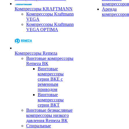
компрессоро
Компрессоры KRAFTMANN
Аренда
Компрессоры Kraftmann
компрессоро
VEGA
Компрессоры Kraftmann
VEGA OPTIMA
Компрессоры Remeza
Винтовые компрессоры
Remeza ВК
Винтовые
компрессоры
серии ВКЕ с
ременным
приводом
Винтовые
компрессоры
серии ВКТ
Винтовые безмасляные
компрессоры низкого
давления Remeza ВК
Спиральные