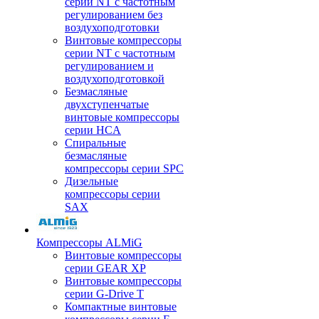
серии NT с частотным
регулированием без
воздухоподготовки
Винтовые компрессоры
серии NT с частотным
регулированием и
воздухоподготовкой
Безмасляные
двухступенчатые
винтовые компрессоры
серии HCA
Спиральные
безмасляные
компрессоры серии SPC
Дизельные
компрессоры серии
SAX
Компрессоры ALMiG
Винтовые компрессоры
серии GEAR XP
Винтовые компрессоры
серии G-Drive T
Компактные винтовые