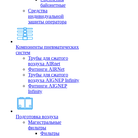
байонетные
Средства
индивидуальной
защиты оператора
Компоненты пневматических
систем
Трубы для сжатого
воздуха AIRnet
Фитинги AIRNet
Трубы для сжатого
воздуха AIGNEP Infinity
Фитинги AIGNEP
Infinity
Подготовка воздуха
Магистральные
фильтры
Фильтры