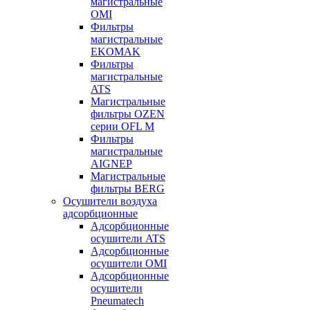
магистральные
OMI
Фильтры
магистральные
EKOMAK
Фильтры
магистральные
ATS
Магистральные
фильтры OZEN
серии OFL M
Фильтры
магистральные
AIGNEP
Магистральные
фильтры BERG
Осушители воздуха
адсорбционные
Адсорбционные
осушители ATS
Адсорбционные
осушители OMI
Адсорбционные
осушители
Pneumatech