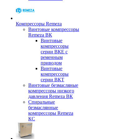
Компрессоры Remeza
Винтовые компрессоры
Remeza ВК
Винтовые
компрессоры
серии ВКЕ с
ременным
приводом
Винтовые
компрессоры
серии ВКТ
Винтовые безмасляные
компрессоры низкого
давления Remeza ВК
Спиральные
безмаслянные
компрессоры Remeza
КС