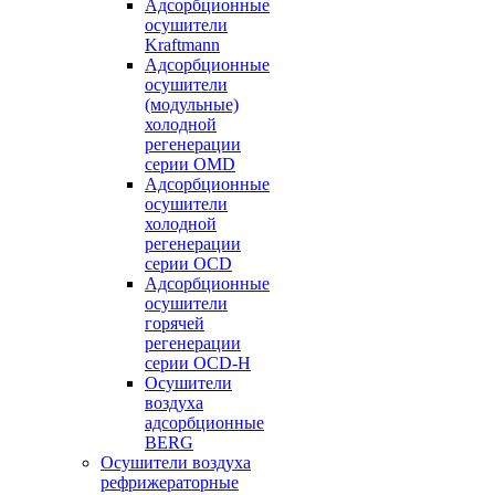
Адсорбционные
осушители
Kraftmann
Адсорбционные
осушители
(модульные)
холодной
регенерации
серии OMD
Адсорбционные
осушители
холодной
регенерации
серии OCD
Адсорбционные
осушители
горячей
регенерации
серии OСD-H
Осушители
воздуха
адсорбционные
BERG
Осушители воздуха
рефрижераторные