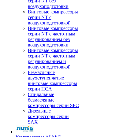
серии NT без
воздухоподготовки
Винтовые компрессоры
серии NT c
воздухоподготовкой
Винтовые компрессоры
серии NT с частотным
регулированием без
воздухоподготовки
Винтовые компрессоры
серии NT с частотным
регулированием и
воздухоподготовкой
Безмасляные
двухступенчатые
винтовые компрессоры
серии HCA
Спиральные
безмасляные
компрессоры серии SPC
Дизельные
компрессоры серии
SAX