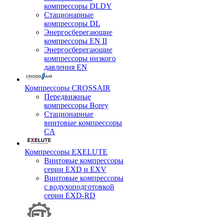
компрессоры DLDY
Стационарные
компрессоры DL
Энергосберегающие
компрессоры EN II
Энергосберегающие
компрессоры низкого
давления EN
Компрессоры CROSSAIR
Передвижные
компрессоры Borey
Стационарные
винтовые компрессоры
CA
Компрессоры EXELUTE
Винтовые компрессоры
серии EXD и EXV
Винтовые компрессоры
с водухоподготовкой
серии EXD-RD