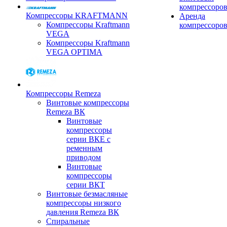
компрессоро
Компрессоры KRAFTMANN
Аренда
Компрессоры Kraftmann
компрессоро
VEGA
Компрессоры Kraftmann
VEGA OPTIMA
Компрессоры Remeza
Винтовые компрессоры
Remeza ВК
Винтовые
компрессоры
серии ВКЕ с
ременным
приводом
Винтовые
компрессоры
серии ВКТ
Винтовые безмасляные
компрессоры низкого
давления Remeza ВК
Спиральные