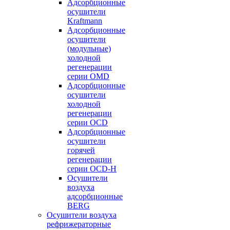
Адсорбционные
осушители
Kraftmann
Адсорбционные
осушители
(модульные)
холодной
регенерации
серии OMD
Адсорбционные
осушители
холодной
регенерации
серии OCD
Адсорбционные
осушители
горячей
регенерации
серии OСD-H
Осушители
воздуха
адсорбционные
BERG
Осушители воздуха
рефрижераторные