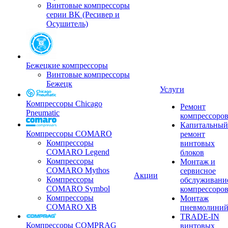
Винтовые компрессоры
серии BK (Ресивер и
Осушитель)
Бежецкие компрессоры
Винтовые компрессоры
Бежецк
Услуги
Компрессоры Chicago
Ремонт
Pneumatic
компрессоро
Капитальный
Компрессоры COMARO
ремонт
Компрессоры
винтовых
COMARO Legend
блоков
Компрессоры
Монтаж и
COMARO Mythos
сервисное
Акции
Компрессоры
обслуживани
COMARO Symbol
компрессоро
Компрессоры
Монтаж
COMARO XB
пневмолини
TRADE-IN
Компрессоры COMPRAG
винтовых