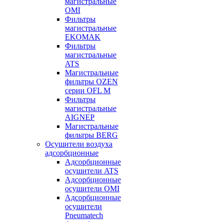
магистральные
OMI
Фильтры
магистральные
EKOMAK
Фильтры
магистральные
ATS
Магистральные
фильтры OZEN
серии OFL M
Фильтры
магистральные
AIGNEP
Магистральные
фильтры BERG
Осушители воздуха
адсорбционные
Адсорбционные
осушители ATS
Адсорбционные
осушители OMI
Адсорбционные
осушители
Pneumatech