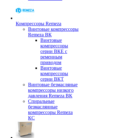
Компрессоры Remeza
Винтовые компрессоры
Remeza ВК
Винтовые
компрессоры
серии ВКЕ с
ременным
приводом
Винтовые
компрессоры
серии ВКТ
Винтовые безмасляные
компрессоры низкого
давления Remeza ВК
Спиральные
безмаслянные
компрессоры Remeza
КС