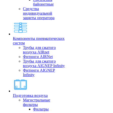
байонетные
Средства
индивидуальной
защиты оператора
Компоненты пневматических
систем
Трубы для сжатого
воздуха AIRnet
Фитинги AIRNet
Трубы для сжатого
воздуха AIGNEP Infinity
Фитинги AIGNEP
Infinity
Подготовка воздуха
Магистральные
фильтры
Фильтры