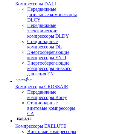
Компрессоры DALI
Передвижные
дизельные компрессоры
DLCY
Передвижные
электрические
компрессоры DLDY
Стационарные
компрессоры DL
Энергосберегающие
компрессоры EN II
Энергосберегающие
компрессоры низкого
давления EN
Компрессоры CROSSAIR
Передвижные
компрессоры Borey
Стационарные
винтовые компрессоры
CA
Компрессоры EXELUTE
Винтовые компрессоры