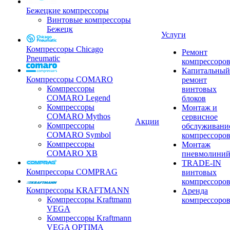
Бежецкие компрессоры
Винтовые компрессоры
Бежецк
Услуги
Компрессоры Chicago
Ремонт
Pneumatic
компрессоро
Капитальный
Компрессоры COMARO
ремонт
Компрессоры
винтовых
COMARO Legend
блоков
Компрессоры
Монтаж и
COMARO Mythos
сервисное
Акции
Компрессоры
обслуживани
COMARO Symbol
компрессоро
Компрессоры
Монтаж
COMARO XB
пневмолини
TRADE-IN
Компрессоры COMPRAG
винтовых
компрессоро
Компрессоры KRAFTMANN
Аренда
Компрессоры Kraftmann
компрессоро
VEGA
Компрессоры Kraftmann
VEGA OPTIMA