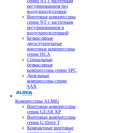
серии NT с частотным
регулированием без
воздухоподготовки
Винтовые компрессоры
серии NT с частотным
регулированием и
воздухоподготовкой
Безмасляные
двухступенчатые
винтовые компрессоры
серии HCA
Спиральные
безмасляные
компрессоры серии SPC
Дизельные
компрессоры серии
SAX
Компрессоры ALMiG
Винтовые компрессоры
серии GEAR XP
Винтовые компрессоры
серии G-Drive T
Компактные винтовые