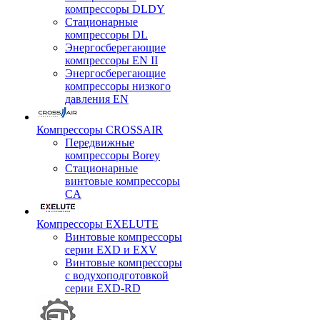
компрессоры DLDY
Стационарные
компрессоры DL
Энергосберегающие
компрессоры EN II
Энергосберегающие
компрессоры низкого
давления EN
Компрессоры CROSSAIR
Передвижные
компрессоры Borey
Стационарные
винтовые компрессоры
CA
Компрессоры EXELUTE
Винтовые компрессоры
серии EXD и EXV
Винтовые компрессоры
с водухоподготовкой
серии EXD-RD