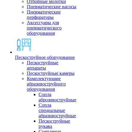
Отбойные молотки
Пневматические насосы
Пневматические
перфораторы
Аксессуары для
пневматического
оборудования
Пескоструйное оборудование
Пескоструйные
аппараты
Пескоструйные камеры
Комплектующие
абразивоструйного
оборудования
Сопла
аброзивоструйные
Сопла
специальные
абразивоструйные
Пескоструйные
рукава
Сцепления