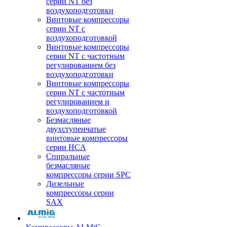
серии NT без
воздухоподготовки
Винтовые компрессоры
серии NT c
воздухоподготовкой
Винтовые компрессоры
серии NT с частотным
регулированием без
воздухоподготовки
Винтовые компрессоры
серии NT с частотным
регулированием и
воздухоподготовкой
Безмасляные
двухступенчатые
винтовые компрессоры
серии HCA
Спиральные
безмасляные
компрессоры серии SPC
Дизельные
компрессоры серии
SAX