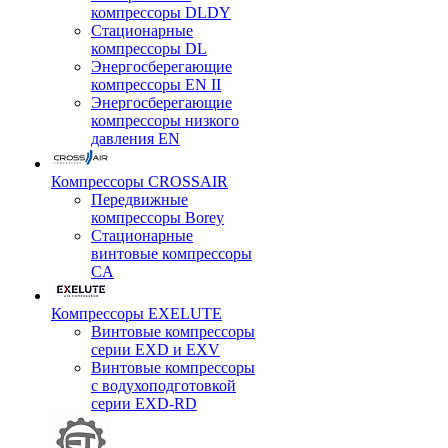
компрессоры DLDY
Стационарные
компрессоры DL
Энергосберегающие
компрессоры EN II
Энергосберегающие
компрессоры низкого
давления EN
Компрессоры CROSSAIR
Передвижные
компрессоры Borey
Стационарные
винтовые компрессоры
CA
Компрессоры EXELUTE
Винтовые компрессоры
серии EXD и EXV
Винтовые компрессоры
с водухоподготовкой
серии EXD-RD