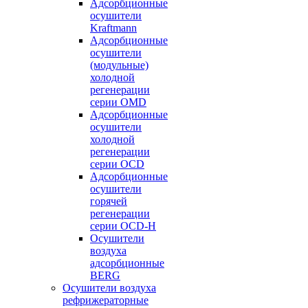
Адсорбционные
осушители
Kraftmann
Адсорбционные
осушители
(модульные)
холодной
регенерации
серии OMD
Адсорбционные
осушители
холодной
регенерации
серии OCD
Адсорбционные
осушители
горячей
регенерации
серии OСD-H
Осушители
воздуха
адсорбционные
BERG
Осушители воздуха
рефрижераторные