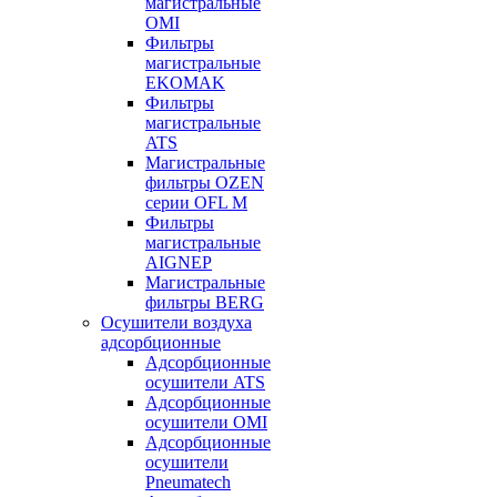
магистральные
OMI
Фильтры
магистральные
EKOMAK
Фильтры
магистральные
ATS
Магистральные
фильтры OZEN
серии OFL M
Фильтры
магистральные
AIGNEP
Магистральные
фильтры BERG
Осушители воздуха
адсорбционные
Адсорбционные
осушители ATS
Адсорбционные
осушители OMI
Адсорбционные
осушители
Pneumatech