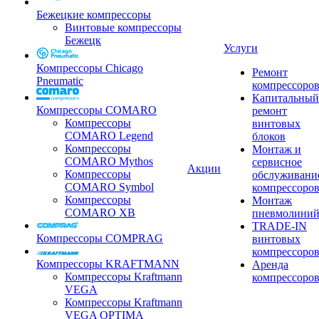
Бежецкие компрессоры
Винтовые компрессоры
Бежецк
Услуги
Компрессоры Chicago
Ремонт
Pneumatic
компрессоро
Капитальный
Компрессоры COMARO
ремонт
Компрессоры
винтовых
COMARO Legend
блоков
Компрессоры
Монтаж и
COMARO Mythos
сервисное
Акции
Компрессоры
обслуживани
COMARO Symbol
компрессоро
Компрессоры
Монтаж
COMARO XB
пневмолини
TRADE-IN
Компрессоры COMPRAG
винтовых
компрессоро
Компрессоры KRAFTMANN
Аренда
Компрессоры Kraftmann
компрессоро
VEGA
Компрессоры Kraftmann
VEGA OPTIMA