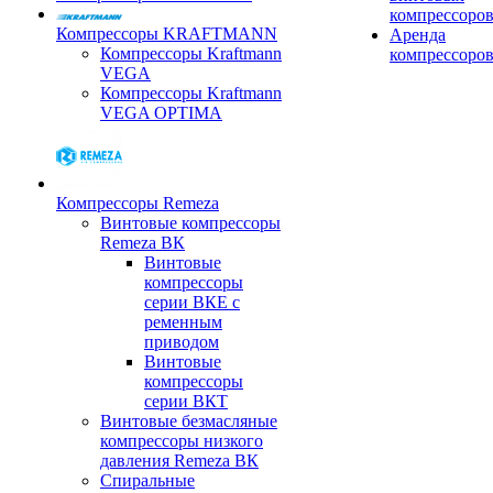
компрессоро
Компрессоры KRAFTMANN
Аренда
Компрессоры Kraftmann
компрессоро
VEGA
Компрессоры Kraftmann
VEGA OPTIMA
Компрессоры Remeza
Винтовые компрессоры
Remeza ВК
Винтовые
компрессоры
серии ВКЕ с
ременным
приводом
Винтовые
компрессоры
серии ВКТ
Винтовые безмасляные
компрессоры низкого
давления Remeza ВК
Спиральные