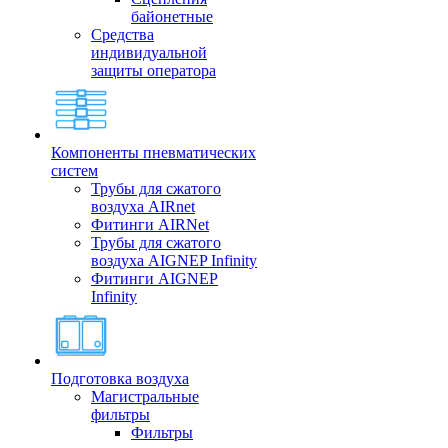
байонетные
Средства
индивидуальной
защиты оператора
Компоненты пневматических
систем
Трубы для сжатого
воздуха AIRnet
Фитинги AIRNet
Трубы для сжатого
воздуха AIGNEP Infinity
Фитинги AIGNEP
Infinity
Подготовка воздуха
Магистральные
фильтры
Фильтры