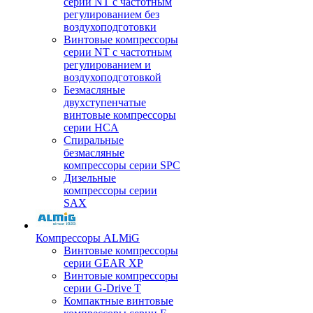
серии NT с частотным
регулированием без
воздухоподготовки
Винтовые компрессоры
серии NT с частотным
регулированием и
воздухоподготовкой
Безмасляные
двухступенчатые
винтовые компрессоры
серии HCA
Спиральные
безмасляные
компрессоры серии SPC
Дизельные
компрессоры серии
SAX
Компрессоры ALMiG
Винтовые компрессоры
серии GEAR XP
Винтовые компрессоры
серии G-Drive T
Компактные винтовые