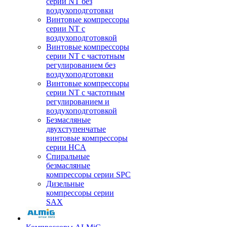
серии NT без
воздухоподготовки
Винтовые компрессоры
серии NT c
воздухоподготовкой
Винтовые компрессоры
серии NT с частотным
регулированием без
воздухоподготовки
Винтовые компрессоры
серии NT с частотным
регулированием и
воздухоподготовкой
Безмасляные
двухступенчатые
винтовые компрессоры
серии HCA
Спиральные
безмасляные
компрессоры серии SPC
Дизельные
компрессоры серии
SAX