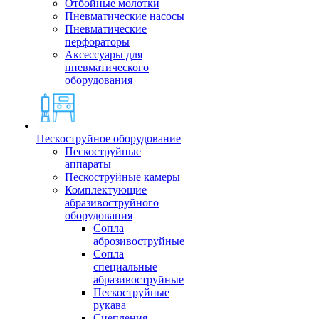
Отбойные молотки
Пневматические насосы
Пневматические
перфораторы
Аксессуары для
пневматического
оборудования
Пескоструйное оборудование
Пескоструйные
аппараты
Пескоструйные камеры
Комплектующие
абразивоструйного
оборудования
Сопла
аброзивоструйные
Сопла
специальные
абразивоструйные
Пескоструйные
рукава
Сцепления