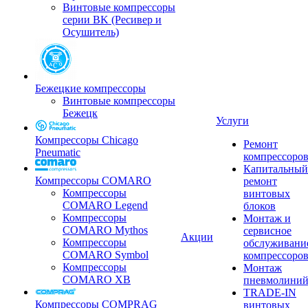
Винтовые компрессоры
серии BK (Ресивер и
Осушитель)
Бежецкие компрессоры
Винтовые компрессоры
Бежецк
Услуги
Компрессоры Chicago
Ремонт
Pneumatic
компрессоро
Капитальный
Компрессоры COMARO
ремонт
Компрессоры
винтовых
COMARO Legend
блоков
Компрессоры
Монтаж и
COMARO Mythos
сервисное
Акции
Компрессоры
обслуживани
COMARO Symbol
компрессоро
Компрессоры
Монтаж
COMARO XB
пневмолини
TRADE-IN
Компрессоры COMPRAG
винтовых