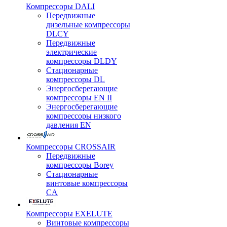
Компрессоры DALI
Передвижные
дизельные компрессоры
DLCY
Передвижные
электрические
компрессоры DLDY
Стационарные
компрессоры DL
Энергосберегающие
компрессоры EN II
Энергосберегающие
компрессоры низкого
давления EN
Компрессоры CROSSAIR
Передвижные
компрессоры Borey
Стационарные
винтовые компрессоры
CA
Компрессоры EXELUTE
Винтовые компрессоры