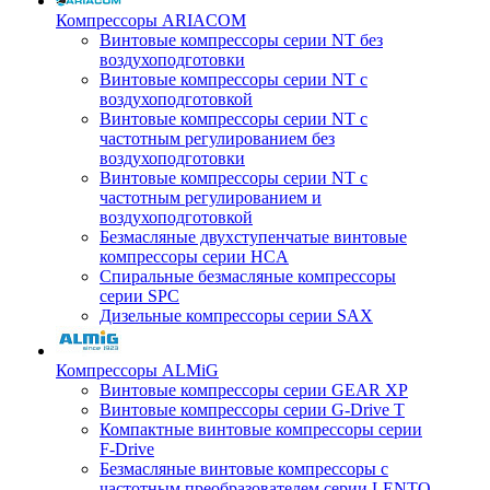
Компрессоры ARIACOM
Винтовые компрессоры серии NT без
воздухоподготовки
Винтовые компрессоры серии NT c
воздухоподготовкой
Винтовые компрессоры серии NT с
частотным регулированием без
воздухоподготовки
Винтовые компрессоры серии NT с
частотным регулированием и
воздухоподготовкой
Безмасляные двухступенчатые винтовые
компрессоры серии HCA
Спиральные безмасляные компрессоры
серии SPC
Дизельные компрессоры серии SAX
Компрессоры ALMiG
Винтовые компрессоры серии GEAR XP
Винтовые компрессоры серии G-Drive T
Компактные винтовые компрессоры серии
F-Drive
Безмасляные винтовые компрессоры с
частотным преобразователем серии LENTO