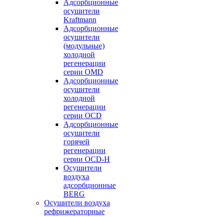
Адсорбционные
осушители
Kraftmann
Адсорбционные
осушители
(модульные)
холодной
регенерации
серии OMD
Адсорбционные
осушители
холодной
регенерации
серии OCD
Адсорбционные
осушители
горячей
регенерации
серии OСD-H
Осушители
воздуха
адсорбционные
BERG
Осушители воздуха
рефрижераторные