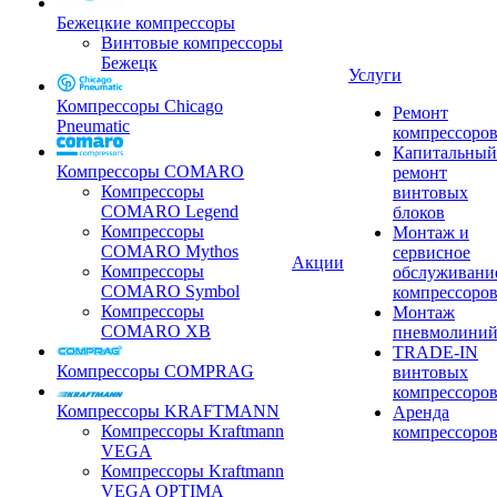
Бежецкие компрессоры
Винтовые компрессоры
Бежецк
Услуги
Компрессоры Chicago
Ремонт
Pneumatic
компрессоро
Капитальный
Компрессоры COMARO
ремонт
Компрессоры
винтовых
COMARO Legend
блоков
Компрессоры
Монтаж и
COMARO Mythos
сервисное
Акции
Компрессоры
обслуживани
COMARO Symbol
компрессоро
Компрессоры
Монтаж
COMARO XB
пневмолини
TRADE-IN
Компрессоры COMPRAG
винтовых
компрессоро
Компрессоры KRAFTMANN
Аренда
Компрессоры Kraftmann
компрессоро
VEGA
Компрессоры Kraftmann
VEGA OPTIMA