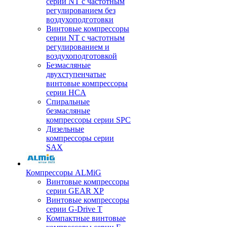
серии NT с частотным
регулированием без
воздухоподготовки
Винтовые компрессоры
серии NT с частотным
регулированием и
воздухоподготовкой
Безмасляные
двухступенчатые
винтовые компрессоры
серии HCA
Спиральные
безмасляные
компрессоры серии SPC
Дизельные
компрессоры серии
SAX
Компрессоры ALMiG
Винтовые компрессоры
серии GEAR XP
Винтовые компрессоры
серии G-Drive T
Компактные винтовые