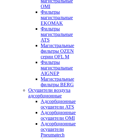
магистральные
OMI
Фильтры
магистральные
EKOMAK
Фильтры
магистральные
ATS
Магистральные
фильтры OZEN
серии OFL M
Фильтры
магистральные
AIGNEP
Магистральные
фильтры BERG
Осушители воздуха
адсорбционные
Адсорбционные
осушители ATS
Адсорбционные
осушители OMI
Адсорбционные
осушители
Pneumatech