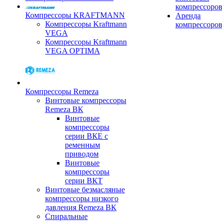
компрессоро
Компрессоры KRAFTMANN
Аренда
Компрессоры Kraftmann
компрессоро
VEGA
Компрессоры Kraftmann
VEGA OPTIMA
Компрессоры Remeza
Винтовые компрессоры
Remeza ВК
Винтовые
компрессоры
серии ВКЕ с
ременным
приводом
Винтовые
компрессоры
серии ВКТ
Винтовые безмасляные
компрессоры низкого
давления Remeza ВК
Спиральные