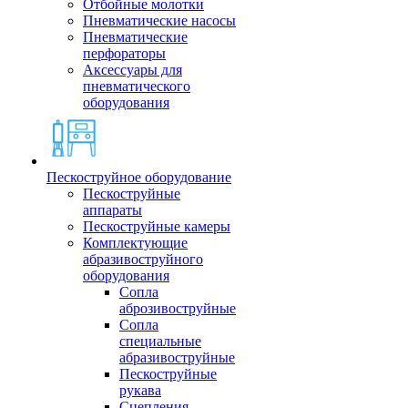
Отбойные молотки
Пневматические насосы
Пневматические
перфораторы
Аксессуары для
пневматического
оборудования
Пескоструйное оборудование
Пескоструйные
аппараты
Пескоструйные камеры
Комплектующие
абразивоструйного
оборудования
Сопла
аброзивоструйные
Сопла
специальные
абразивоструйные
Пескоструйные
рукава
Сцепления