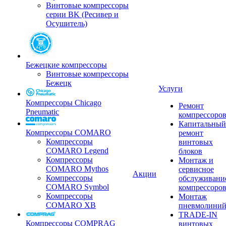
Винтовые компрессоры
серии BK (Ресивер и
Осушитель)
Бежецкие компрессоры
Винтовые компрессоры
Бежецк
Услуги
Компрессоры Chicago
Ремонт
Pneumatic
компрессоро
Капитальный
Компрессоры COMARO
ремонт
Компрессоры
винтовых
COMARO Legend
блоков
Компрессоры
Монтаж и
COMARO Mythos
сервисное
Акции
Компрессоры
обслуживани
COMARO Symbol
компрессоро
Компрессоры
Монтаж
COMARO XB
пневмолини
TRADE-IN
Компрессоры COMPRAG
винтовых