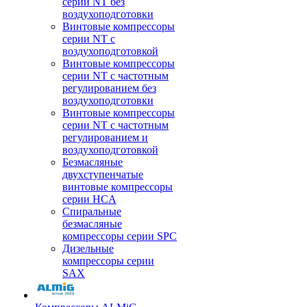
серии NT без
воздухоподготовки
Винтовые компрессоры
серии NT c
воздухоподготовкой
Винтовые компрессоры
серии NT с частотным
регулированием без
воздухоподготовки
Винтовые компрессоры
серии NT с частотным
регулированием и
воздухоподготовкой
Безмасляные
двухступенчатые
винтовые компрессоры
серии HCA
Спиральные
безмасляные
компрессоры серии SPC
Дизельные
компрессоры серии
SAX