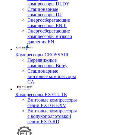
компрессоры DLDY
Стационарные
компрессоры DL
Энергосберегающие
компрессоры EN II
Энергосберегающие
компрессоры низкого
давления EN
Компрессоры CROSSAIR
Передвижные
компрессоры Borey
Стационарные
винтовые компрессоры
CA
Компрессоры EXELUTE
Винтовые компрессоры
серии EXD и EXV
Винтовые компрессоры
с водухоподготовкой
серии EXD-RD