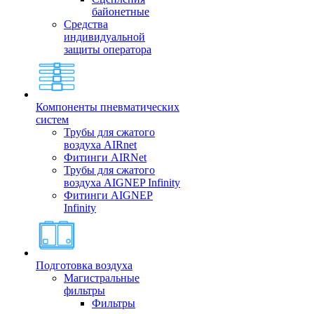
байонетные
Средства
индивидуальной
защиты оператора
Компоненты пневматических
систем
Трубы для сжатого
воздуха AIRnet
Фитинги AIRNet
Трубы для сжатого
воздуха AIGNEP Infinity
Фитинги AIGNEP
Infinity
Подготовка воздуха
Магистральные
фильтры
Фильтры