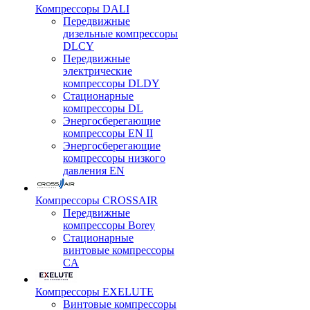
Компрессоры DALI
Передвижные
дизельные компрессоры
DLCY
Передвижные
электрические
компрессоры DLDY
Стационарные
компрессоры DL
Энергосберегающие
компрессоры EN II
Энергосберегающие
компрессоры низкого
давления EN
Компрессоры CROSSAIR
Передвижные
компрессоры Borey
Стационарные
винтовые компрессоры
CA
Компрессоры EXELUTE
Винтовые компрессоры