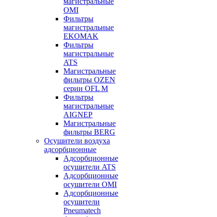
магистральные
OMI
Фильтры
магистральные
EKOMAK
Фильтры
магистральные
ATS
Магистральные
фильтры OZEN
серии OFL M
Фильтры
магистральные
AIGNEP
Магистральные
фильтры BERG
Осушители воздуха
адсорбционные
Адсорбционные
осушители ATS
Адсорбционные
осушители OMI
Адсорбционные
осушители
Pneumatech