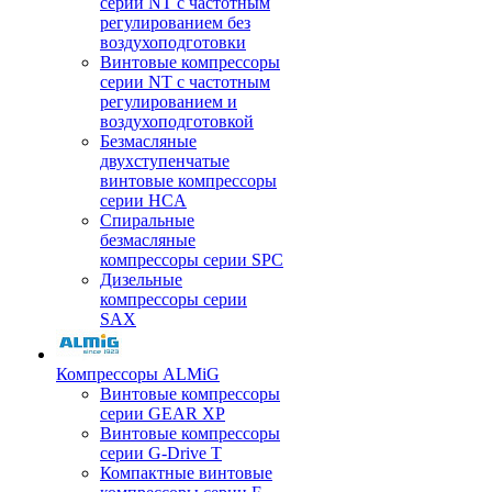
серии NT с частотным
регулированием без
воздухоподготовки
Винтовые компрессоры
серии NT с частотным
регулированием и
воздухоподготовкой
Безмасляные
двухступенчатые
винтовые компрессоры
серии HCA
Спиральные
безмасляные
компрессоры серии SPC
Дизельные
компрессоры серии
SAX
Компрессоры ALMiG
Винтовые компрессоры
серии GEAR XP
Винтовые компрессоры
серии G-Drive T
Компактные винтовые