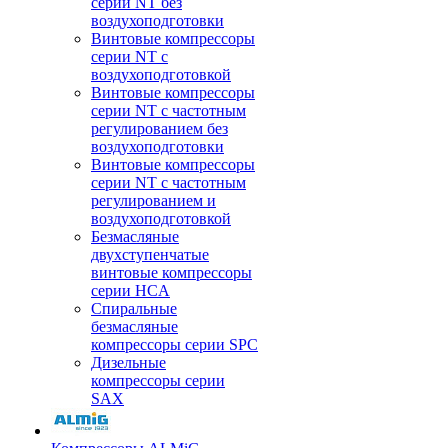
серии NT без
воздухоподготовки
Винтовые компрессоры
серии NT c
воздухоподготовкой
Винтовые компрессоры
серии NT с частотным
регулированием без
воздухоподготовки
Винтовые компрессоры
серии NT с частотным
регулированием и
воздухоподготовкой
Безмасляные
двухступенчатые
винтовые компрессоры
серии HCA
Спиральные
безмасляные
компрессоры серии SPC
Дизельные
компрессоры серии
SAX