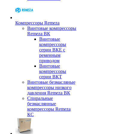
Компрессоры Remeza
Винтовые компрессоры
Remeza ВК
Винтовые
компрессоры
серии ВКЕ с
ременным
приводом
Винтовые
компрессоры
серии ВКТ
Винтовые безмасляные
компрессоры низкого
давления Remeza ВК
Спиральные
безмаслянные
компрессоры Remeza
КС