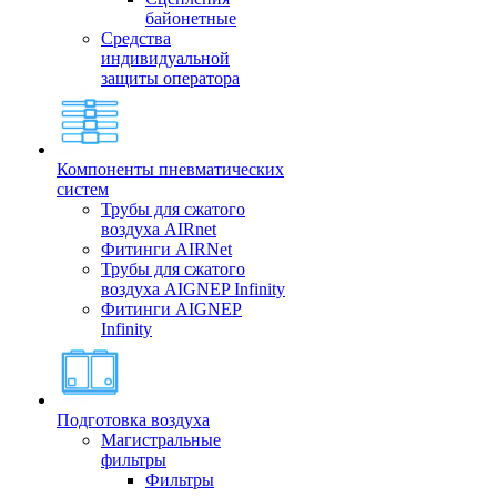
байонетные
Средства
индивидуальной
защиты оператора
Компоненты пневматических
систем
Трубы для сжатого
воздуха AIRnet
Фитинги AIRNet
Трубы для сжатого
воздуха AIGNEP Infinity
Фитинги AIGNEP
Infinity
Подготовка воздуха
Магистральные
фильтры
Фильтры