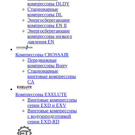
компрессоры DLDY
Стационарные
компрессоры DL
Энергосберегающие
компрессоры EN II
Энергосберегающие
компрессоры низкого
давления EN
Компрессоры CROSSAIR
Передвижные
компрессоры Borey
Стационарные
винтовые компрессоры
CA
Компрессоры EXELUTE
Винтовые компрессоры
серии EXD и EXV
Винтовые компрессоры
с водухоподготовкой
серии EXD-RD