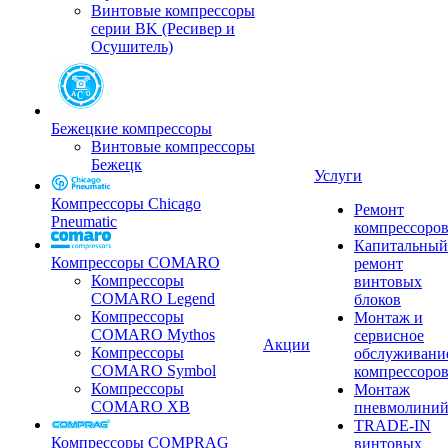
Винтовые компрессоры
серии BK (Ресивер и
Осушитель)
Бежецкие компрессоры
Винтовые компрессоры
Бежецк
Услуги
Компрессоры Chicago
Ремонт
Pneumatic
компрессоро
Капитальный
Компрессоры COMARO
ремонт
Компрессоры
винтовых
COMARO Legend
блоков
Компрессоры
Монтаж и
COMARO Mythos
сервисное
Акции
Компрессоры
обслуживани
COMARO Symbol
компрессоро
Компрессоры
Монтаж
COMARO XB
пневмолини
TRADE-IN
Компрессоры COMPRAG
винтовых