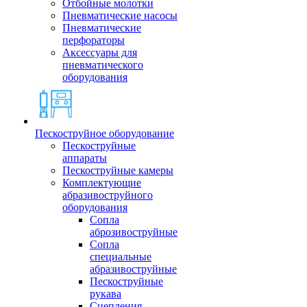
Отбойные молотки
Пневматические насосы
Пневматические
перфораторы
Аксессуары для
пневматического
оборудования
Пескоструйное оборудование
Пескоструйные
аппараты
Пескоструйные камеры
Комплектующие
абразивоструйного
оборудования
Сопла
аброзивоструйные
Сопла
специальные
абразивоструйные
Пескоструйные
рукава
Сцепления