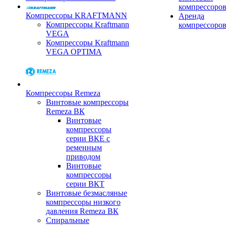
компрессоро
Компрессоры KRAFTMANN
Аренда
Компрессоры Kraftmann
компрессоро
VEGA
Компрессоры Kraftmann
VEGA OPTIMA
Компрессоры Remeza
Винтовые компрессоры
Remeza ВК
Винтовые
компрессоры
серии ВКЕ с
ременным
приводом
Винтовые
компрессоры
серии ВКТ
Винтовые безмасляные
компрессоры низкого
давления Remeza ВК
Спиральные