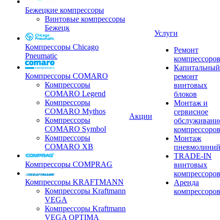
Бежецкие компрессоры
Винтовые компрессоры
Бежецк
Услуги
Компрессоры Chicago
Ремонт
Pneumatic
компрессоро
Капитальный
Компрессоры COMARO
ремонт
Компрессоры
винтовых
COMARO Legend
блоков
Компрессоры
Монтаж и
COMARO Mythos
сервисное
Акции
Компрессоры
обслуживани
COMARO Symbol
компрессоро
Компрессоры
Монтаж
COMARO XB
пневмолини
TRADE-IN
Компрессоры COMPRAG
винтовых
компрессоро
Компрессоры KRAFTMANN
Аренда
Компрессоры Kraftmann
компрессоро
VEGA
Компрессоры Kraftmann
VEGA OPTIMA