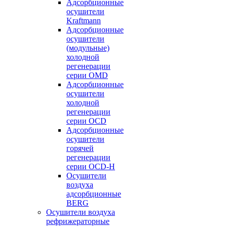
Адсорбционные
осушители
Kraftmann
Адсорбционные
осушители
(модульные)
холодной
регенерации
серии OMD
Адсорбционные
осушители
холодной
регенерации
серии OCD
Адсорбционные
осушители
горячей
регенерации
серии OСD-H
Осушители
воздуха
адсорбционные
BERG
Осушители воздуха
рефрижераторные