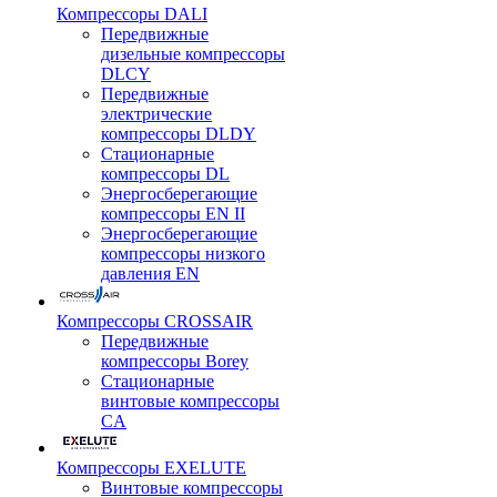
Компрессоры DALI
Передвижные
дизельные компрессоры
DLCY
Передвижные
электрические
компрессоры DLDY
Стационарные
компрессоры DL
Энергосберегающие
компрессоры EN II
Энергосберегающие
компрессоры низкого
давления EN
Компрессоры CROSSAIR
Передвижные
компрессоры Borey
Стационарные
винтовые компрессоры
CA
Компрессоры EXELUTE
Винтовые компрессоры