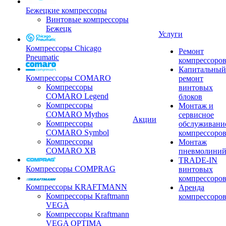
Бежецкие компрессоры
Винтовые компрессоры
Бежецк
Услуги
Компрессоры Chicago
Ремонт
Pneumatic
компрессоро
Капитальный
Компрессоры COMARO
ремонт
Компрессоры
винтовых
COMARO Legend
блоков
Компрессоры
Монтаж и
COMARO Mythos
сервисное
Акции
Компрессоры
обслуживани
COMARO Symbol
компрессоро
Компрессоры
Монтаж
COMARO XB
пневмолини
TRADE-IN
Компрессоры COMPRAG
винтовых
компрессоро
Компрессоры KRAFTMANN
Аренда
Компрессоры Kraftmann
компрессоро
VEGA
Компрессоры Kraftmann
VEGA OPTIMA