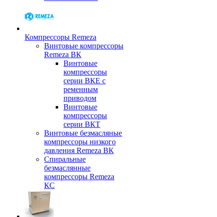
Компрессоры Remeza
Винтовые компрессоры
Remeza ВК
Винтовые
компрессоры
серии ВКЕ с
ременным
приводом
Винтовые
компрессоры
серии ВКТ
Винтовые безмасляные
компрессоры низкого
давления Remeza ВК
Спиральные
безмаслянные
компрессоры Remeza
КС