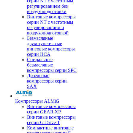
серии NT с частотным
регулированием без
воздухоподготовки
Винтовые компрессоры
серии NT с частотным
регулированием и
воздухоподготовкой
Безмасляные
двухступенчатые
винтовые компрессоры
серии HCA
Спиральные
безмасляные
компрессоры серии SPC
Дизельные
компрессоры серии
SAX
Компрессоры ALMiG
Винтовые компрессоры
серии GEAR XP
Винтовые компрессоры
серии G-Drive T
Компактные винтовые