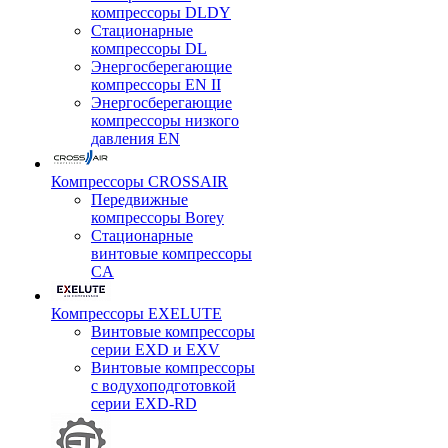
компрессоры DLDY
Стационарные
компрессоры DL
Энергосберегающие
компрессоры EN II
Энергосберегающие
компрессоры низкого
давления EN
Компрессоры CROSSAIR
Передвижные
компрессоры Borey
Стационарные
винтовые компрессоры
CA
Компрессоры EXELUTE
Винтовые компрессоры
серии EXD и EXV
Винтовые компрессоры
с водухоподготовкой
серии EXD-RD