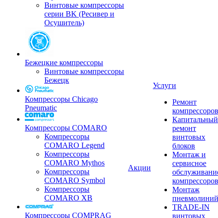
Винтовые компрессоры
серии BK (Ресивер и
Осушитель)
Бежецкие компрессоры
Винтовые компрессоры
Бежецк
Услуги
Компрессоры Chicago
Ремонт
Pneumatic
компрессоро
Капитальный
Компрессоры COMARO
ремонт
Компрессоры
винтовых
COMARO Legend
блоков
Компрессоры
Монтаж и
COMARO Mythos
сервисное
Акции
Компрессоры
обслуживани
COMARO Symbol
компрессоро
Компрессоры
Монтаж
COMARO XB
пневмолини
TRADE-IN
Компрессоры COMPRAG
винтовых