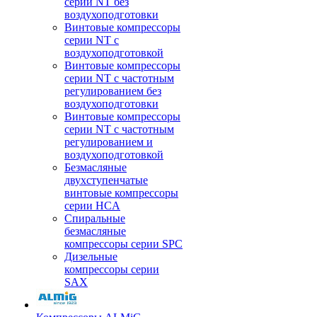
серии NT без
воздухоподготовки
Винтовые компрессоры
серии NT c
воздухоподготовкой
Винтовые компрессоры
серии NT с частотным
регулированием без
воздухоподготовки
Винтовые компрессоры
серии NT с частотным
регулированием и
воздухоподготовкой
Безмасляные
двухступенчатые
винтовые компрессоры
серии HCA
Спиральные
безмасляные
компрессоры серии SPC
Дизельные
компрессоры серии
SAX