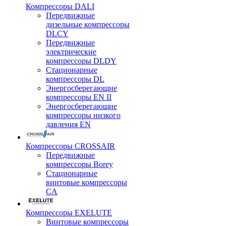
Компрессоры DALI
Передвижные
дизельные компрессоры
DLCY
Передвижные
электрические
компрессоры DLDY
Стационарные
компрессоры DL
Энергосберегающие
компрессоры EN II
Энергосберегающие
компрессоры низкого
давления EN
Компрессоры CROSSAIR
Передвижные
компрессоры Borey
Стационарные
винтовые компрессоры
CA
Компрессоры EXELUTE
Винтовые компрессоры