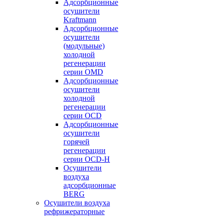
Адсорбционные
осушители
Kraftmann
Адсорбционные
осушители
(модульные)
холодной
регенерации
серии OMD
Адсорбционные
осушители
холодной
регенерации
серии OCD
Адсорбционные
осушители
горячей
регенерации
серии OСD-H
Осушители
воздуха
адсорбционные
BERG
Осушители воздуха
рефрижераторные