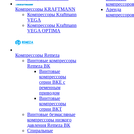
компрессоро
Компрессоры KRAFTMANN
Аренда
Компрессоры Kraftmann
компрессоро
VEGA
Компрессоры Kraftmann
VEGA OPTIMA
Компрессоры Remeza
Винтовые компрессоры
Remeza ВК
Винтовые
компрессоры
серии ВКЕ с
ременным
приводом
Винтовые
компрессоры
серии ВКТ
Винтовые безмасляные
компрессоры низкого
давления Remeza ВК
Спиральные