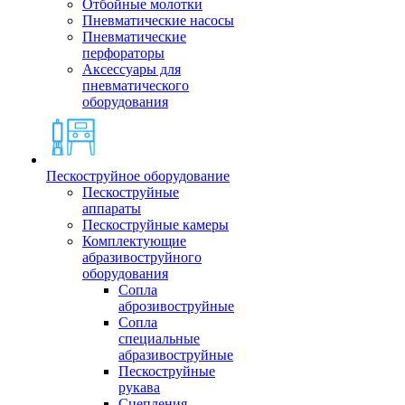
Отбойные молотки
Пневматические насосы
Пневматические
перфораторы
Аксессуары для
пневматического
оборудования
Пескоструйное оборудование
Пескоструйные
аппараты
Пескоструйные камеры
Комплектующие
абразивоструйного
оборудования
Сопла
аброзивоструйные
Сопла
специальные
абразивоструйные
Пескоструйные
рукава
Сцепления