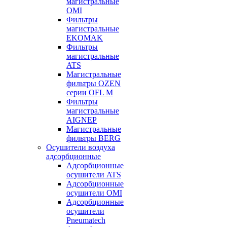
магистральные
OMI
Фильтры
магистральные
EKOMAK
Фильтры
магистральные
ATS
Магистральные
фильтры OZEN
серии OFL M
Фильтры
магистральные
AIGNEP
Магистральные
фильтры BERG
Осушители воздуха
адсорбционные
Адсорбционные
осушители ATS
Адсорбционные
осушители OMI
Адсорбционные
осушители
Pneumatech