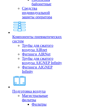
байонетные
Средства
индивидуальной
защиты оператора
Компоненты пневматических
систем
Трубы для сжатого
воздуха AIRnet
Фитинги AIRNet
Трубы для сжатого
воздуха AIGNEP Infinity
Фитинги AIGNEP
Infinity
Подготовка воздуха
Магистральные
фильтры
Фильтры