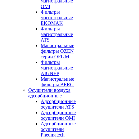
магистральные
OMI
Фильтры
магистральные
EKOMAK
Фильтры
магистральные
ATS
Магистральные
фильтры OZEN
серии OFL M
Фильтры
магистральные
AIGNEP
Магистральные
фильтры BERG
Осушители воздуха
адсорбционные
Адсорбционные
осушители ATS
Адсорбционные
осушители OMI
Адсорбционные
осушители
Pneumatech