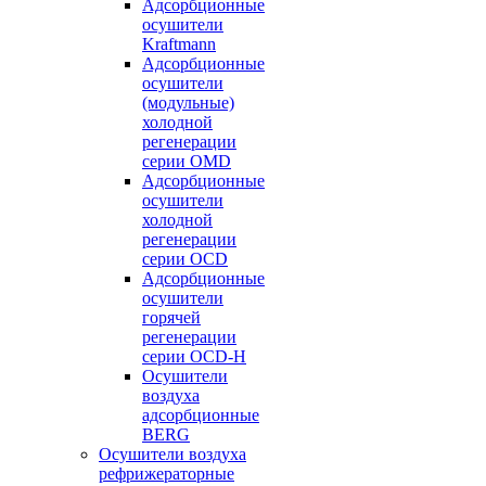
Адсорбционные
осушители
Kraftmann
Адсорбционные
осушители
(модульные)
холодной
регенерации
серии OMD
Адсорбционные
осушители
холодной
регенерации
серии OCD
Адсорбционные
осушители
горячей
регенерации
серии OСD-H
Осушители
воздуха
адсорбционные
BERG
Осушители воздуха
рефрижераторные