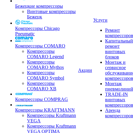
Бежецкие компрессоры
Винтовые компрессоры
Бежецк
Услуги
Компрессоры Chicago
Ремонт
Pneumatic
компрессоро
Капитальный
Компрессоры COMARO
ремонт
Компрессоры
винтовых
COMARO Legend
блоков
Компрессоры
Монтаж и
COMARO Mythos
сервисное
Акции
Компрессоры
обслуживани
COMARO Symbol
компрессоро
Компрессоры
Монтаж
COMARO XB
пневмолини
TRADE-IN
Компрессоры COMPRAG
винтовых
компрессоро
Компрессоры KRAFTMANN
Аренда
Компрессоры Kraftmann
компрессоро
VEGA
Компрессоры Kraftmann
VEGA OPTIMA