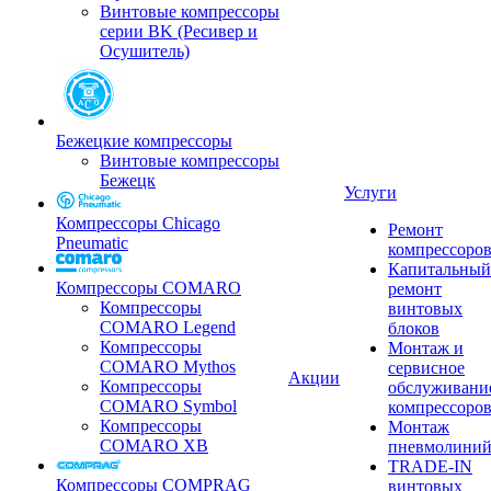
Винтовые компрессоры
серии BK (Ресивер и
Осушитель)
Бежецкие компрессоры
Винтовые компрессоры
Бежецк
Услуги
Компрессоры Chicago
Ремонт
Pneumatic
компрессоро
Капитальный
Компрессоры COMARO
ремонт
Компрессоры
винтовых
COMARO Legend
блоков
Компрессоры
Монтаж и
COMARO Mythos
сервисное
Акции
Компрессоры
обслуживани
COMARO Symbol
компрессоро
Компрессоры
Монтаж
COMARO XB
пневмолини
TRADE-IN
Компрессоры COMPRAG
винтовых