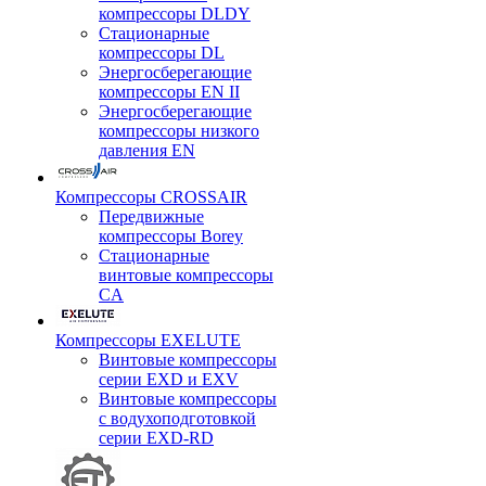
компрессоры DLDY
Стационарные
компрессоры DL
Энергосберегающие
компрессоры EN II
Энергосберегающие
компрессоры низкого
давления EN
Компрессоры CROSSAIR
Передвижные
компрессоры Borey
Стационарные
винтовые компрессоры
CA
Компрессоры EXELUTE
Винтовые компрессоры
серии EXD и EXV
Винтовые компрессоры
с водухоподготовкой
серии EXD-RD