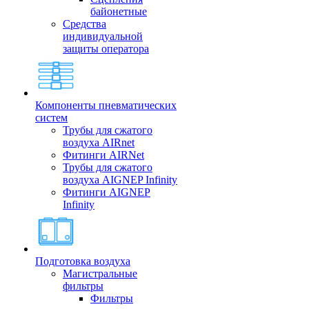
байонетные
Средства
индивидуальной
защиты оператора
Компоненты пневматических
систем
Трубы для сжатого
воздуха AIRnet
Фитинги AIRNet
Трубы для сжатого
воздуха AIGNEP Infinity
Фитинги AIGNEP
Infinity
Подготовка воздуха
Магистральные
фильтры
Фильтры