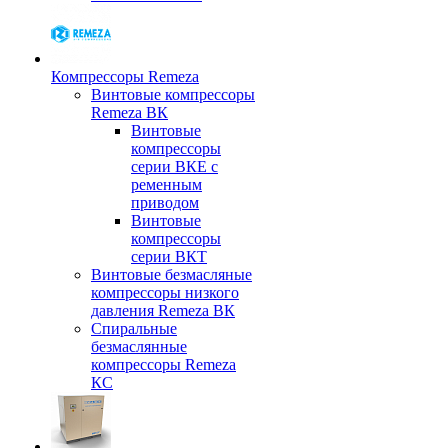
Компрессоры Remeza
Винтовые компрессоры
Remeza ВК
Винтовые
компрессоры
серии ВКЕ с
ременным
приводом
Винтовые
компрессоры
серии ВКТ
Винтовые безмасляные
компрессоры низкого
давления Remeza ВК
Спиральные
безмаслянные
компрессоры Remeza
КС