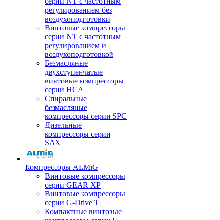
серии NT с частотным
регулированием без
воздухоподготовки
Винтовые компрессоры
серии NT с частотным
регулированием и
воздухоподготовкой
Безмасляные
двухступенчатые
винтовые компрессоры
серии HCA
Спиральные
безмасляные
компрессоры серии SPC
Дизельные
компрессоры серии
SAX
Компрессоры ALMiG
Винтовые компрессоры
серии GEAR XP
Винтовые компрессоры
серии G-Drive T
Компактные винтовые