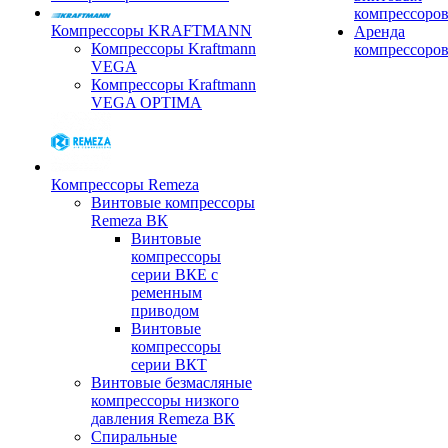
компрессоро
Компрессоры KRAFTMANN
Аренда
Компрессоры Kraftmann
компрессоро
VEGA
Компрессоры Kraftmann
VEGA OPTIMA
Компрессоры Remeza
Винтовые компрессоры
Remeza ВК
Винтовые
компрессоры
серии ВКЕ с
ременным
приводом
Винтовые
компрессоры
серии ВКТ
Винтовые безмасляные
компрессоры низкого
давления Remeza ВК
Спиральные