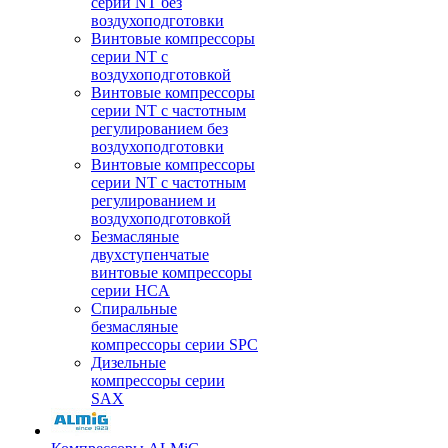
серии NT без
воздухоподготовки
Винтовые компрессоры
серии NT c
воздухоподготовкой
Винтовые компрессоры
серии NT с частотным
регулированием без
воздухоподготовки
Винтовые компрессоры
серии NT с частотным
регулированием и
воздухоподготовкой
Безмасляные
двухступенчатые
винтовые компрессоры
серии HCA
Спиральные
безмасляные
компрессоры серии SPC
Дизельные
компрессоры серии
SAX