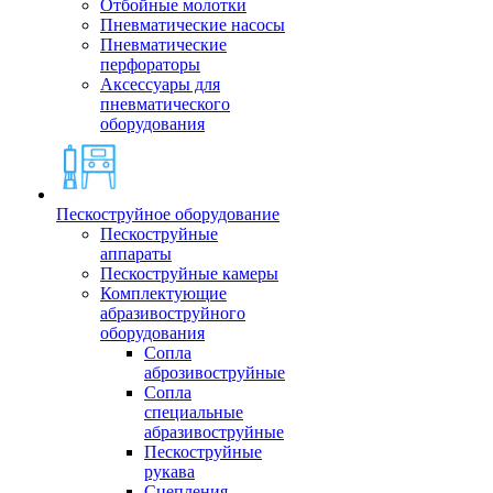
Отбойные молотки
Пневматические насосы
Пневматические
перфораторы
Аксессуары для
пневматического
оборудования
Пескоструйное оборудование
Пескоструйные
аппараты
Пескоструйные камеры
Комплектующие
абразивоструйного
оборудования
Сопла
аброзивоструйные
Сопла
специальные
абразивоструйные
Пескоструйные
рукава
Сцепления