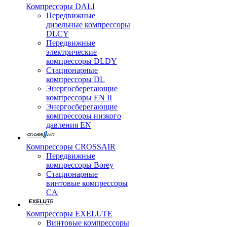
Компрессоры DALI
Передвижные
дизельные компрессоры
DLCY
Передвижные
электрические
компрессоры DLDY
Стационарные
компрессоры DL
Энергосберегающие
компрессоры EN II
Энергосберегающие
компрессоры низкого
давления EN
Компрессоры CROSSAIR
Передвижные
компрессоры Borey
Стационарные
винтовые компрессоры
CA
Компрессоры EXELUTE
Винтовые компрессоры