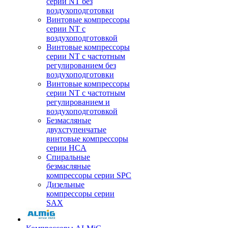
серии NT без
воздухоподготовки
Винтовые компрессоры
серии NT c
воздухоподготовкой
Винтовые компрессоры
серии NT с частотным
регулированием без
воздухоподготовки
Винтовые компрессоры
серии NT с частотным
регулированием и
воздухоподготовкой
Безмасляные
двухступенчатые
винтовые компрессоры
серии HCA
Спиральные
безмасляные
компрессоры серии SPC
Дизельные
компрессоры серии
SAX