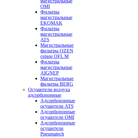
магистральные
OMI
Фильтры
магистральные
EKOMAK
Фильтры
магистральные
ATS
Магистральные
фильтры OZEN
серии OFL M
Фильтры
магистральные
AIGNEP
Магистральные
фильтры BERG
Осушители воздуха
адсорбционные
Адсорбционные
осушители ATS
Адсорбционные
осушители OMI
Адсорбционные
осушители
Pneumatech