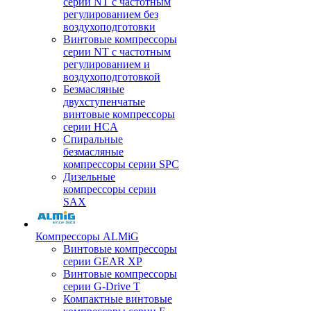
серии NT с частотным
регулированием без
воздухоподготовки
Винтовые компрессоры
серии NT с частотным
регулированием и
воздухоподготовкой
Безмасляные
двухступенчатые
винтовые компрессоры
серии HCA
Спиральные
безмасляные
компрессоры серии SPC
Дизельные
компрессоры серии
SAX
Компрессоры ALMiG
Винтовые компрессоры
серии GEAR XP
Винтовые компрессоры
серии G-Drive T
Компактные винтовые