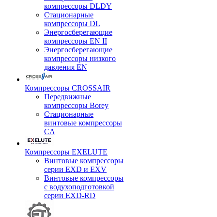
компрессоры DLDY
Стационарные
компрессоры DL
Энергосберегающие
компрессоры EN II
Энергосберегающие
компрессоры низкого
давления EN
Компрессоры CROSSAIR
Передвижные
компрессоры Borey
Стационарные
винтовые компрессоры
CA
Компрессоры EXELUTE
Винтовые компрессоры
серии EXD и EXV
Винтовые компрессоры
с водухоподготовкой
серии EXD-RD