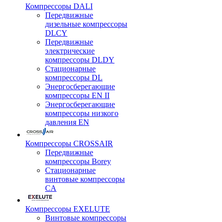
Компрессоры DALI
Передвижные
дизельные компрессоры
DLCY
Передвижные
электрические
компрессоры DLDY
Стационарные
компрессоры DL
Энергосберегающие
компрессоры EN II
Энергосберегающие
компрессоры низкого
давления EN
Компрессоры CROSSAIR
Передвижные
компрессоры Borey
Стационарные
винтовые компрессоры
CA
Компрессоры EXELUTE
Винтовые компрессоры