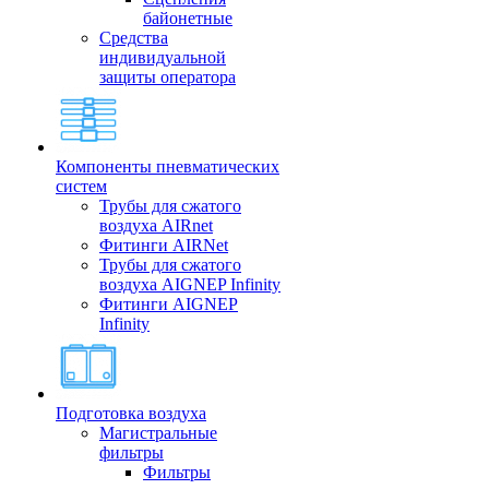
байонетные
Средства
индивидуальной
защиты оператора
Компоненты пневматических
систем
Трубы для сжатого
воздуха AIRnet
Фитинги AIRNet
Трубы для сжатого
воздуха AIGNEP Infinity
Фитинги AIGNEP
Infinity
Подготовка воздуха
Магистральные
фильтры
Фильтры