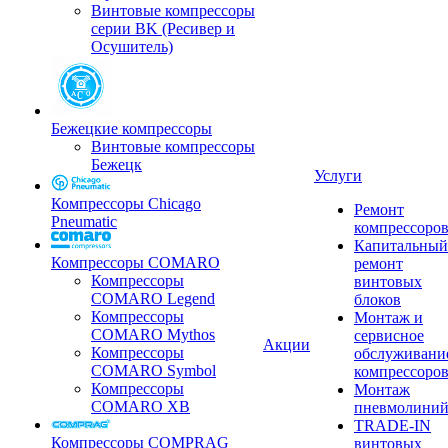
Винтовые компрессоры
серии BK (Ресивер и
Осушитель)
Бежецкие компрессоры
Винтовые компрессоры
Бежецк
Услуги
Компрессоры Chicago
Ремонт
Pneumatic
компрессоро
Капитальный
Компрессоры COMARO
ремонт
Компрессоры
винтовых
COMARO Legend
блоков
Компрессоры
Монтаж и
COMARO Mythos
сервисное
Акции
Компрессоры
обслуживани
COMARO Symbol
компрессоро
Компрессоры
Монтаж
COMARO XB
пневмолини
TRADE-IN
Компрессоры COMPRAG
винтовых