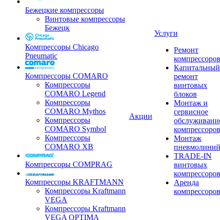
Бежецкие компрессоры
Винтовые компрессоры
Бежецк
Услуги
Компрессоры Chicago
Ремонт
Pneumatic
компрессоро
Капитальный
Компрессоры COMARO
ремонт
Компрессоры
винтовых
COMARO Legend
блоков
Компрессоры
Монтаж и
COMARO Mythos
сервисное
Акции
Компрессоры
обслуживани
COMARO Symbol
компрессоро
Компрессоры
Монтаж
COMARO XB
пневмолини
TRADE-IN
Компрессоры COMPRAG
винтовых
компрессоро
Компрессоры KRAFTMANN
Аренда
Компрессоры Kraftmann
компрессоро
VEGA
Компрессоры Kraftmann
VEGA OPTIMA