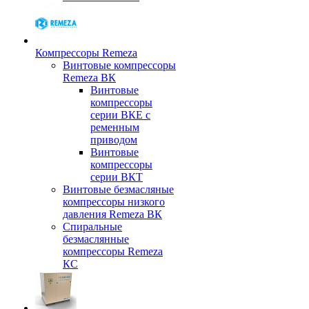
Компрессоры Remeza
Винтовые компрессоры
Remeza ВК
Винтовые
компрессоры
серии ВКЕ с
ременным
приводом
Винтовые
компрессоры
серии ВКТ
Винтовые безмасляные
компрессоры низкого
давления Remeza ВК
Спиральные
безмаслянные
компрессоры Remeza
КС