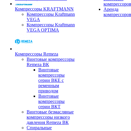
компрессоро
Компрессоры KRAFTMANN
Аренда
Компрессоры Kraftmann
компрессоро
VEGA
Компрессоры Kraftmann
VEGA OPTIMA
Компрессоры Remeza
Винтовые компрессоры
Remeza ВК
Винтовые
компрессоры
серии ВКЕ с
ременным
приводом
Винтовые
компрессоры
серии ВКТ
Винтовые безмасляные
компрессоры низкого
давления Remeza ВК
Спиральные