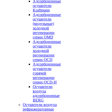
Адсорбционные
осушители
Kraftmann
Адсорбционные
осушители
(модульные)
холодной
регенерации
серии OMD
Адсорбционные
осушители
холодной
регенерации
серии OCD
Адсорбционные
осушители
горячей
регенерации
серии OСD-H
Осушители
воздуха
адсорбционные
BERG
Осушители воздуха
рефрижераторные