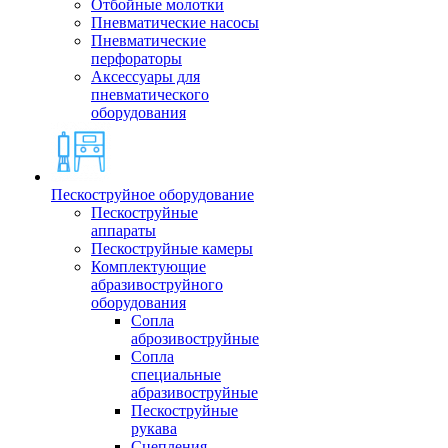
Отбойные молотки
Пневматические насосы
Пневматические
перфораторы
Аксессуары для
пневматического
оборудования
Пескоструйное оборудование
Пескоструйные
аппараты
Пескоструйные камеры
Комплектующие
абразивоструйного
оборудования
Сопла
аброзивоструйные
Сопла
специальные
абразивоструйные
Пескоструйные
рукава
Сцепления