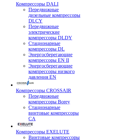
Компрессоры DALI
Передвижные
дизельные компрессоры
DLCY
Передвижные
электрические
компрессоры DLDY
Стационарные
компрессоры DL
Энергосберегающие
компрессоры EN II
Энергосберегающие
компрессоры низкого
давления EN
Компрессоры CROSSAIR
Передвижные
компрессоры Borey
Стационарные
винтовые компрессоры
CA
Компрессоры EXELUTE
Винтовые компрессоры