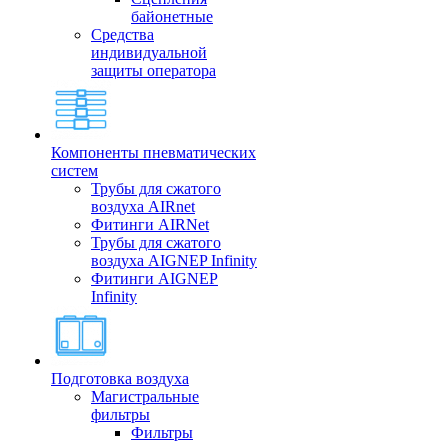
байонетные
Средства
индивидуальной
защиты оператора
Компоненты пневматических
систем
Трубы для сжатого
воздуха AIRnet
Фитинги AIRNet
Трубы для сжатого
воздуха AIGNEP Infinity
Фитинги AIGNEP
Infinity
Подготовка воздуха
Магистральные
фильтры
Фильтры