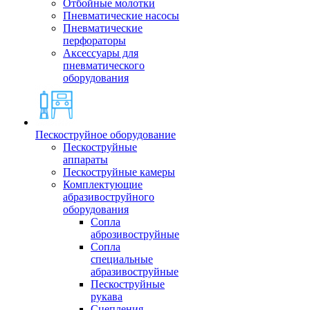
Отбойные молотки
Пневматические насосы
Пневматические
перфораторы
Аксессуары для
пневматического
оборудования
Пескоструйное оборудование
Пескоструйные
аппараты
Пескоструйные камеры
Комплектующие
абразивоструйного
оборудования
Сопла
аброзивоструйные
Сопла
специальные
абразивоструйные
Пескоструйные
рукава
Сцепления