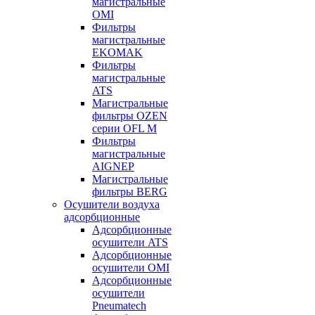
магистральные
OMI
Фильтры
магистральные
EKOMAK
Фильтры
магистральные
ATS
Магистральные
фильтры OZEN
серии OFL M
Фильтры
магистральные
AIGNEP
Магистральные
фильтры BERG
Осушители воздуха
адсорбционные
Адсорбционные
осушители ATS
Адсорбционные
осушители OMI
Адсорбционные
осушители
Pneumatech