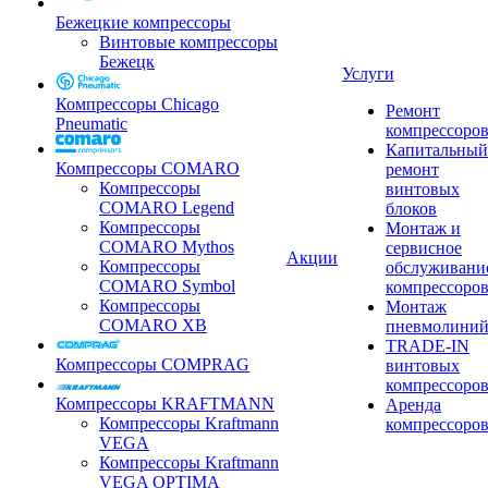
Бежецкие компрессоры
Винтовые компрессоры
Бежецк
Услуги
Компрессоры Chicago
Ремонт
Pneumatic
компрессоро
Капитальный
Компрессоры COMARO
ремонт
Компрессоры
винтовых
COMARO Legend
блоков
Компрессоры
Монтаж и
COMARO Mythos
сервисное
Акции
Компрессоры
обслуживани
COMARO Symbol
компрессоро
Компрессоры
Монтаж
COMARO XB
пневмолини
TRADE-IN
Компрессоры COMPRAG
винтовых
компрессоро
Компрессоры KRAFTMANN
Аренда
Компрессоры Kraftmann
компрессоро
VEGA
Компрессоры Kraftmann
VEGA OPTIMA