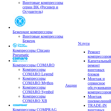
Винтовые компрессоры
серии BK (Ресивер и
Осушитель)
Бежецкие компрессоры
Винтовые компрессоры
Бежецк
Услуги
Компрессоры Chicago
Ремонт
Pneumatic
компрессоро
Капитальный
Компрессоры COMARO
ремонт
Компрессоры
винтовых
COMARO Legend
блоков
Компрессоры
Монтаж и
COMARO Mythos
сервисное
Акции
Компрессоры
обслуживани
COMARO Symbol
компрессоро
Компрессоры
Монтаж
COMARO XB
пневмолини
TRADE-IN
Компрессоры COMPRAG
винтовых