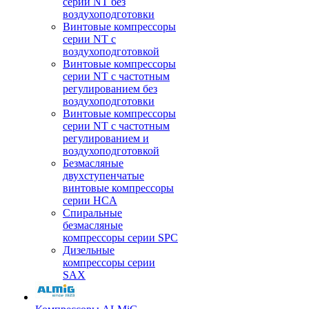
серии NT без
воздухоподготовки
Винтовые компрессоры
серии NT c
воздухоподготовкой
Винтовые компрессоры
серии NT с частотным
регулированием без
воздухоподготовки
Винтовые компрессоры
серии NT с частотным
регулированием и
воздухоподготовкой
Безмасляные
двухступенчатые
винтовые компрессоры
серии HCA
Спиральные
безмасляные
компрессоры серии SPC
Дизельные
компрессоры серии
SAX