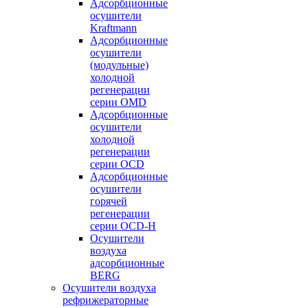
Адсорбционные
осушители
Kraftmann
Адсорбционные
осушители
(модульные)
холодной
регенерации
серии OMD
Адсорбционные
осушители
холодной
регенерации
серии OCD
Адсорбционные
осушители
горячей
регенерации
серии OСD-H
Осушители
воздуха
адсорбционные
BERG
Осушители воздуха
рефрижераторные