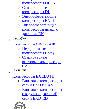
компрессоры DLDY
Стационарные
компрессоры DL
Энергосберегающие
компрессоры EN II
Энергосберегающие
компрессоры низкого
давления EN
Компрессоры CROSSAIR
Передвижные
компрессоры Borey
Стационарные
винтовые компрессоры
CA
Компрессоры EXELUTE
Винтовые компрессоры
серии EXD и EXV
Винтовые компрессоры
с водухоподготовкой
серии EXD-RD