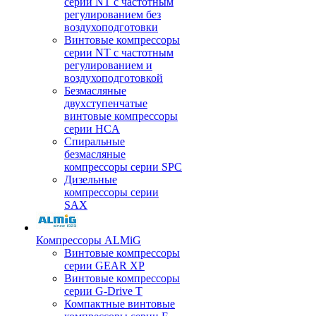
серии NT с частотным
регулированием без
воздухоподготовки
Винтовые компрессоры
серии NT с частотным
регулированием и
воздухоподготовкой
Безмасляные
двухступенчатые
винтовые компрессоры
серии HCA
Спиральные
безмасляные
компрессоры серии SPC
Дизельные
компрессоры серии
SAX
Компрессоры ALMiG
Винтовые компрессоры
серии GEAR XP
Винтовые компрессоры
серии G-Drive T
Компактные винтовые