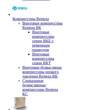
Компрессоры Remeza
Винтовые компрессоры
Remeza ВК
Винтовые
компрессоры
серии ВКЕ с
ременным
приводом
Винтовые
компрессоры
серии ВКТ
Винтовые безмасляные
компрессоры низкого
давления Remeza ВК
Спиральные
безмаслянные
компрессоры Remeza
КС