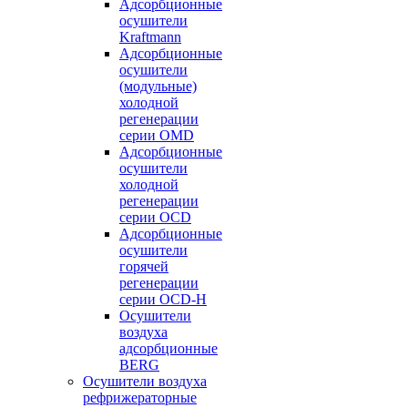
Адсорбционные
осушители
Kraftmann
Адсорбционные
осушители
(модульные)
холодной
регенерации
серии OMD
Адсорбционные
осушители
холодной
регенерации
серии OCD
Адсорбционные
осушители
горячей
регенерации
серии OСD-H
Осушители
воздуха
адсорбционные
BERG
Осушители воздуха
рефрижераторные