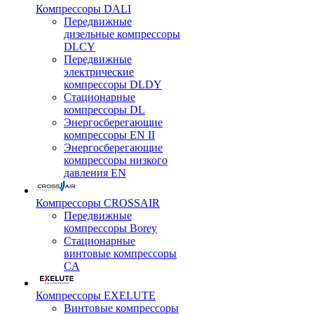
Компрессоры DALI
Передвижные
дизельные компрессоры
DLCY
Передвижные
электрические
компрессоры DLDY
Стационарные
компрессоры DL
Энергосберегающие
компрессоры EN II
Энергосберегающие
компрессоры низкого
давления EN
Компрессоры CROSSAIR
Передвижные
компрессоры Borey
Стационарные
винтовые компрессоры
CA
Компрессоры EXELUTE
Винтовые компрессоры