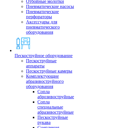
Отбойные молотки
Пневматические насосы
Пневматические
перфораторы
Аксессуары для
пневматического
оборудования
Пескоструйное оборудование
Пескоструйные
аппараты
Пескоструйные камеры
Комплектующие
абразивоструйного
оборудования
Сопла
аброзивоструйные
Сопла
специальные
абразивоструйные
Пескоструйные
рукава
Сцепления