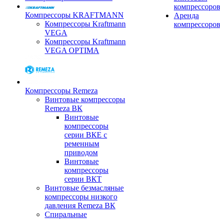
компрессоро
Компрессоры KRAFTMANN
Аренда
Компрессоры Kraftmann
компрессоро
VEGA
Компрессоры Kraftmann
VEGA OPTIMA
Компрессоры Remeza
Винтовые компрессоры
Remeza ВК
Винтовые
компрессоры
серии ВКЕ с
ременным
приводом
Винтовые
компрессоры
серии ВКТ
Винтовые безмасляные
компрессоры низкого
давления Remeza ВК
Спиральные