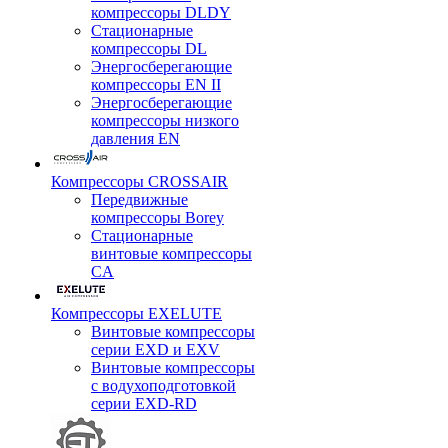
компрессоры DLDY
Стационарные
компрессоры DL
Энергосберегающие
компрессоры EN II
Энергосберегающие
компрессоры низкого
давления EN
Компрессоры CROSSAIR
Передвижные
компрессоры Borey
Стационарные
винтовые компрессоры
CA
Компрессоры EXELUTE
Винтовые компрессоры
серии EXD и EXV
Винтовые компрессоры
с водухоподготовкой
серии EXD-RD