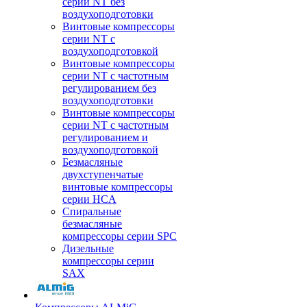
серии NT без
воздухоподготовки
Винтовые компрессоры
серии NT c
воздухоподготовкой
Винтовые компрессоры
серии NT с частотным
регулированием без
воздухоподготовки
Винтовые компрессоры
серии NT с частотным
регулированием и
воздухоподготовкой
Безмасляные
двухступенчатые
винтовые компрессоры
серии HCA
Спиральные
безмасляные
компрессоры серии SPC
Дизельные
компрессоры серии
SAX