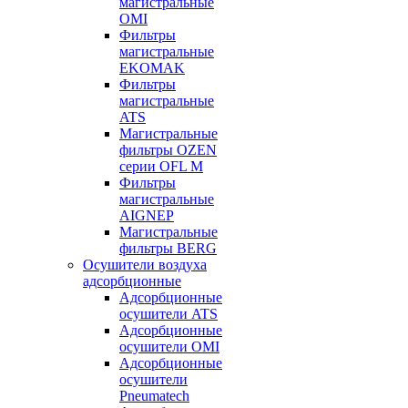
магистральные
OMI
Фильтры
магистральные
EKOMAK
Фильтры
магистральные
ATS
Магистральные
фильтры OZEN
серии OFL M
Фильтры
магистральные
AIGNEP
Магистральные
фильтры BERG
Осушители воздуха
адсорбционные
Адсорбционные
осушители ATS
Адсорбционные
осушители OMI
Адсорбционные
осушители
Pneumatech