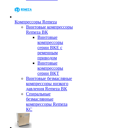
Компрессоры Remeza
Винтовые компрессоры
Remeza ВК
Винтовые
компрессоры
серии ВКЕ с
ременным
приводом
Винтовые
компрессоры
серии ВКТ
Винтовые безмасляные
компрессоры низкого
давления Remeza ВК
Спиральные
безмаслянные
компрессоры Remeza
КС