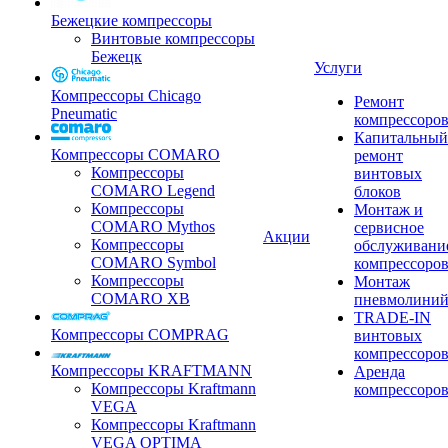
Бежецкие компрессоры
Винтовые компрессоры
Бежецк
Услуги
Компрессоры Chicago
Ремонт
Pneumatic
компрессоро
Капитальный
Компрессоры COMARO
ремонт
Компрессоры
винтовых
COMARO Legend
блоков
Компрессоры
Монтаж и
COMARO Mythos
сервисное
Акции
Компрессоры
обслуживани
COMARO Symbol
компрессоро
Компрессоры
Монтаж
COMARO XB
пневмолини
TRADE-IN
Компрессоры COMPRAG
винтовых
компрессоро
Компрессоры KRAFTMANN
Аренда
Компрессоры Kraftmann
компрессоро
VEGA
Компрессоры Kraftmann
VEGA OPTIMA