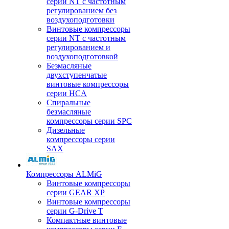
серии NT с частотным
регулированием без
воздухоподготовки
Винтовые компрессоры
серии NT с частотным
регулированием и
воздухоподготовкой
Безмасляные
двухступенчатые
винтовые компрессоры
серии HCA
Спиральные
безмасляные
компрессоры серии SPC
Дизельные
компрессоры серии
SAX
Компрессоры ALMiG
Винтовые компрессоры
серии GEAR XP
Винтовые компрессоры
серии G-Drive T
Компактные винтовые