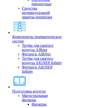
байонетные
Средства
индивидуальной
защиты оператора
Компоненты пневматических
систем
Трубы для сжатого
воздуха AIRnet
Фитинги AIRNet
Трубы для сжатого
воздуха AIGNEP Infinity
Фитинги AIGNEP
Infinity
Подготовка воздуха
Магистральные
фильтры
Фильтры