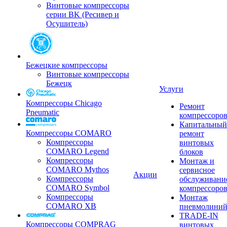
Винтовые компрессоры
серии BK (Ресивер и
Осушитель)
Бежецкие компрессоры
Винтовые компрессоры
Бежецк
Услуги
Компрессоры Chicago
Ремонт
Pneumatic
компрессоро
Капитальный
Компрессоры COMARO
ремонт
Компрессоры
винтовых
COMARO Legend
блоков
Компрессоры
Монтаж и
COMARO Mythos
сервисное
Акции
Компрессоры
обслуживани
COMARO Symbol
компрессоро
Компрессоры
Монтаж
COMARO XB
пневмолини
TRADE-IN
Компрессоры COMPRAG
винтовых