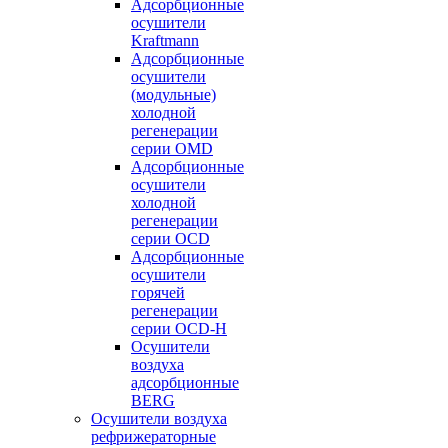
Адсорбционные
осушители
Kraftmann
Адсорбционные
осушители
(модульные)
холодной
регенерации
серии OMD
Адсорбционные
осушители
холодной
регенерации
серии OCD
Адсорбционные
осушители
горячей
регенерации
серии OСD-H
Осушители
воздуха
адсорбционные
BERG
Осушители воздуха
рефрижераторные