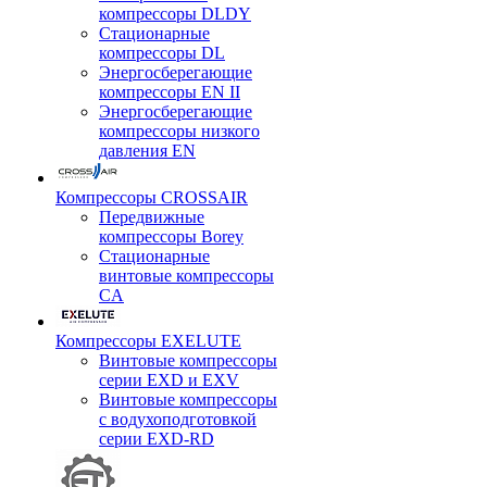
компрессоры DLDY
Стационарные
компрессоры DL
Энергосберегающие
компрессоры EN II
Энергосберегающие
компрессоры низкого
давления EN
Компрессоры CROSSAIR
Передвижные
компрессоры Borey
Стационарные
винтовые компрессоры
CA
Компрессоры EXELUTE
Винтовые компрессоры
серии EXD и EXV
Винтовые компрессоры
с водухоподготовкой
серии EXD-RD