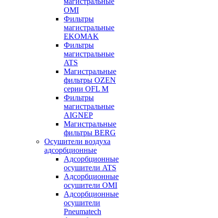
магистральные
OMI
Фильтры
магистральные
EKOMAK
Фильтры
магистральные
ATS
Магистральные
фильтры OZEN
серии OFL M
Фильтры
магистральные
AIGNEP
Магистральные
фильтры BERG
Осушители воздуха
адсорбционные
Адсорбционные
осушители ATS
Адсорбционные
осушители OMI
Адсорбционные
осушители
Pneumatech