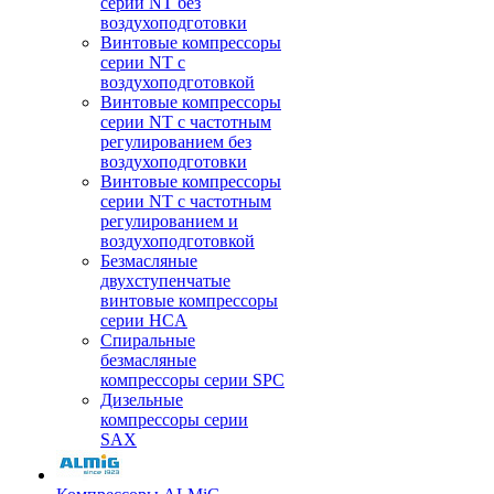
серии NT без
воздухоподготовки
Винтовые компрессоры
серии NT c
воздухоподготовкой
Винтовые компрессоры
серии NT с частотным
регулированием без
воздухоподготовки
Винтовые компрессоры
серии NT с частотным
регулированием и
воздухоподготовкой
Безмасляные
двухступенчатые
винтовые компрессоры
серии HCA
Спиральные
безмасляные
компрессоры серии SPC
Дизельные
компрессоры серии
SAX