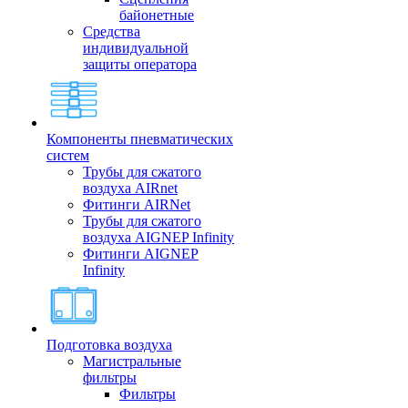
байонетные
Средства
индивидуальной
защиты оператора
Компоненты пневматических
систем
Трубы для сжатого
воздуха AIRnet
Фитинги AIRNet
Трубы для сжатого
воздуха AIGNEP Infinity
Фитинги AIGNEP
Infinity
Подготовка воздуха
Магистральные
фильтры
Фильтры