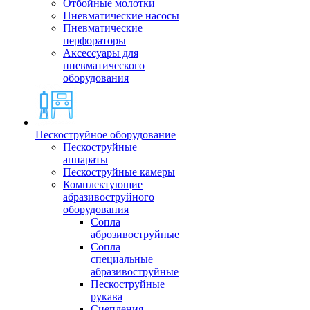
Отбойные молотки
Пневматические насосы
Пневматические
перфораторы
Аксессуары для
пневматического
оборудования
Пескоструйное оборудование
Пескоструйные
аппараты
Пескоструйные камеры
Комплектующие
абразивоструйного
оборудования
Сопла
аброзивоструйные
Сопла
специальные
абразивоструйные
Пескоструйные
рукава
Сцепления