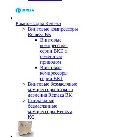
Компрессоры Remeza
Винтовые компрессоры
Remeza ВК
Винтовые
компрессоры
серии ВКЕ с
ременным
приводом
Винтовые
компрессоры
серии ВКТ
Винтовые безмасляные
компрессоры низкого
давления Remeza ВК
Спиральные
безмаслянные
компрессоры Remeza
КС