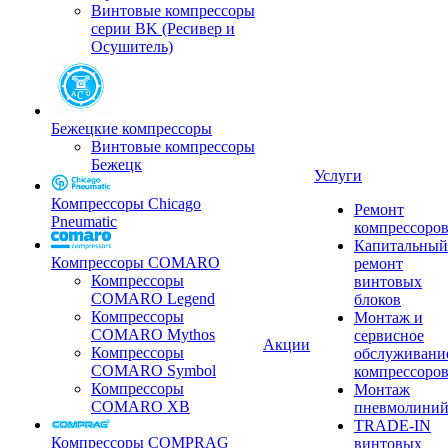
Винтовые компрессоры
серии BK (Ресивер и
Осушитель)
Бежецкие компрессоры
Винтовые компрессоры
Бежецк
Услуги
Компрессоры Chicago
Ремонт
Pneumatic
компрессоро
Капитальный
Компрессоры COMARO
ремонт
Компрессоры
винтовых
COMARO Legend
блоков
Компрессоры
Монтаж и
COMARO Mythos
сервисное
Акции
Компрессоры
обслуживани
COMARO Symbol
компрессоро
Компрессоры
Монтаж
COMARO XB
пневмолини
TRADE-IN
Компрессоры COMPRAG
винтовых