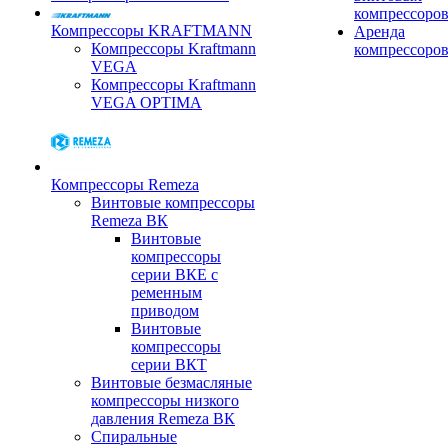
компрессоро
Компрессоры KRAFTMANN
Аренда
Компрессоры Kraftmann
компрессоро
VEGA
Компрессоры Kraftmann
VEGA OPTIMA
Компрессоры Remeza
Винтовые компрессоры
Remeza ВК
Винтовые
компрессоры
серии ВКЕ с
ременным
приводом
Винтовые
компрессоры
серии ВКТ
Винтовые безмасляные
компрессоры низкого
давления Remeza ВК
Спиральные