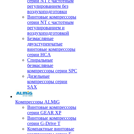
серии NT с частотным
регулированием без
воздухоподготовки
Винтовые компрессоры
серии NT с частотным
регулированием и
воздухоподготовкой
Безмасляные
двухступенчатые
винтовые компрессоры
серии HCA
Спиральные
безмасляные
компрессоры серии SPC
Дизельные
компрессоры серии
SAX
Компрессоры ALMiG
Винтовые компрессоры
серии GEAR XP
Винтовые компрессоры
серии G-Drive T
Компактные винтовые