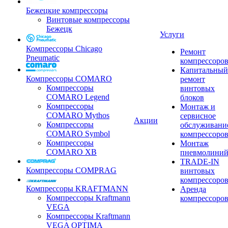
Бежецкие компрессоры
Винтовые компрессоры
Бежецк
Услуги
Компрессоры Chicago
Ремонт
Pneumatic
компрессоро
Капитальный
Компрессоры COMARO
ремонт
Компрессоры
винтовых
COMARO Legend
блоков
Компрессоры
Монтаж и
COMARO Mythos
сервисное
Акции
Компрессоры
обслуживани
COMARO Symbol
компрессоро
Компрессоры
Монтаж
COMARO XB
пневмолини
TRADE-IN
Компрессоры COMPRAG
винтовых
компрессоро
Компрессоры KRAFTMANN
Аренда
Компрессоры Kraftmann
компрессоро
VEGA
Компрессоры Kraftmann
VEGA OPTIMA