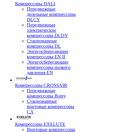
Компрессоры DALI
Передвижные
дизельные компрессоры
DLCY
Передвижные
электрические
компрессоры DLDY
Стационарные
компрессоры DL
Энергосберегающие
компрессоры EN II
Энергосберегающие
компрессоры низкого
давления EN
Компрессоры CROSSAIR
Передвижные
компрессоры Borey
Стационарные
винтовые компрессоры
CA
Компрессоры EXELUTE
Винтовые компрессоры