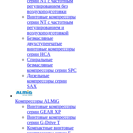
серии NT с частотным
регулированием без
воздухоподготовки
Винтовые компрессоры
серии NT с частотным
регулированием и
воздухоподготовкой
Безмасляные
двухступенчатые
винтовые компрессоры
серии HCA
Спиральные
безмасляные
компрессоры серии SPC
Дизельные
компрессоры серии
SAX
Компрессоры ALMiG
Винтовые компрессоры
серии GEAR XP
Винтовые компрессоры
серии G-Drive T
Компактные винтовые