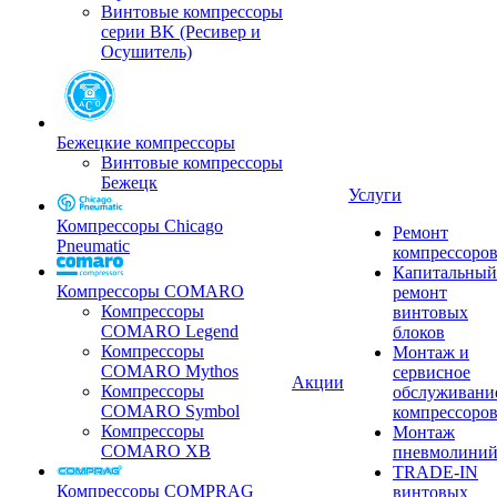
Винтовые компрессоры
серии BK (Ресивер и
Осушитель)
Бежецкие компрессоры
Винтовые компрессоры
Бежецк
Услуги
Компрессоры Chicago
Ремонт
Pneumatic
компрессоро
Капитальный
Компрессоры COMARO
ремонт
Компрессоры
винтовых
COMARO Legend
блоков
Компрессоры
Монтаж и
COMARO Mythos
сервисное
Акции
Компрессоры
обслуживани
COMARO Symbol
компрессоро
Компрессоры
Монтаж
COMARO XB
пневмолини
TRADE-IN
Компрессоры COMPRAG
винтовых