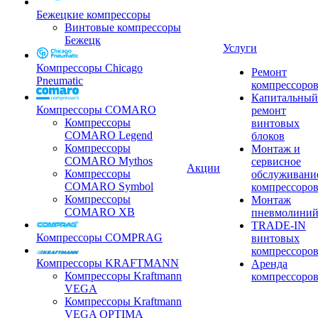
Бежецкие компрессоры
Винтовые компрессоры
Бежецк
Услуги
Компрессоры Chicago
Ремонт
Pneumatic
компрессоро
Капитальный
Компрессоры COMARO
ремонт
Компрессоры
винтовых
COMARO Legend
блоков
Компрессоры
Монтаж и
COMARO Mythos
сервисное
Акции
Компрессоры
обслуживани
COMARO Symbol
компрессоро
Компрессоры
Монтаж
COMARO XB
пневмолини
TRADE-IN
Компрессоры COMPRAG
винтовых
компрессоро
Компрессоры KRAFTMANN
Аренда
Компрессоры Kraftmann
компрессоро
VEGA
Компрессоры Kraftmann
VEGA OPTIMA