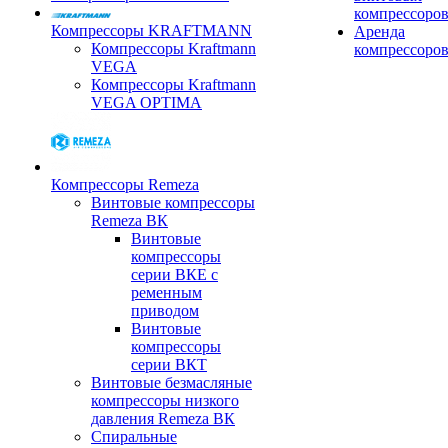
компрессоро
Компрессоры KRAFTMANN
Аренда
Компрессоры Kraftmann
компрессоро
VEGA
Компрессоры Kraftmann
VEGA OPTIMA
Компрессоры Remeza
Винтовые компрессоры
Remeza ВК
Винтовые
компрессоры
серии ВКЕ с
ременным
приводом
Винтовые
компрессоры
серии ВКТ
Винтовые безмасляные
компрессоры низкого
давления Remeza ВК
Спиральные