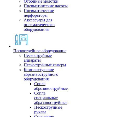
Отбойные молотки
Пневматические насосы
Пневматические
перфораторы
Аксессуары для
пневматического
оборудования
Пескоструйное оборудование
Пескоструйные
аппараты
Пескоструйные камеры
Комплектующие
абразивоструйного
оборудования
Сопла
аброзивоструйные
Сопла
специальные
абразивоструйные
Пескоструйные
рукава
Сцепления