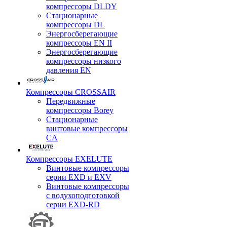
компрессоры DLDY
Стационарные
компрессоры DL
Энергосберегающие
компрессоры EN II
Энергосберегающие
компрессоры низкого
давления EN
Компрессоры CROSSAIR
Передвижные
компрессоры Borey
Стационарные
винтовые компрессоры
CA
Компрессоры EXELUTE
Винтовые компрессоры
серии EXD и EXV
Винтовые компрессоры
с водухоподготовкой
серии EXD-RD