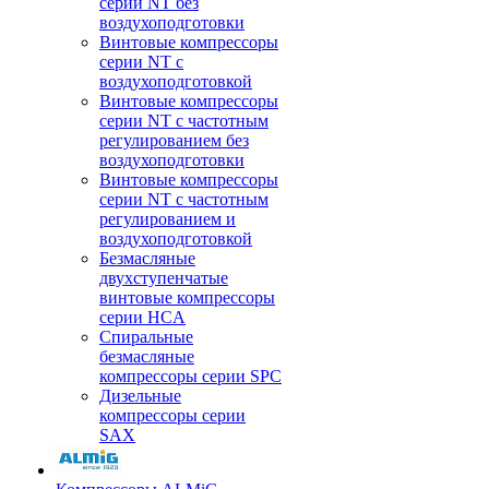
серии NT без
воздухоподготовки
Винтовые компрессоры
серии NT c
воздухоподготовкой
Винтовые компрессоры
серии NT с частотным
регулированием без
воздухоподготовки
Винтовые компрессоры
серии NT с частотным
регулированием и
воздухоподготовкой
Безмасляные
двухступенчатые
винтовые компрессоры
серии HCA
Спиральные
безмасляные
компрессоры серии SPC
Дизельные
компрессоры серии
SAX