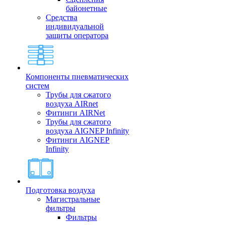
байонетные
Средства
индивидуальной
защиты оператора
Компоненты пневматических
систем
Трубы для сжатого
воздуха AIRnet
Фитинги AIRNet
Трубы для сжатого
воздуха AIGNEP Infinity
Фитинги AIGNEP
Infinity
Подготовка воздуха
Магистральные
фильтры
Фильтры