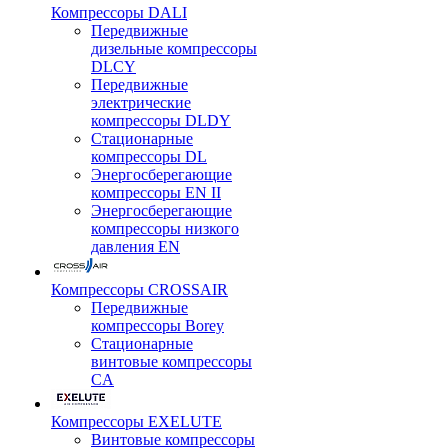
Компрессоры DALI
Передвижные
дизельные компрессоры
DLCY
Передвижные
электрические
компрессоры DLDY
Стационарные
компрессоры DL
Энергосберегающие
компрессоры EN II
Энергосберегающие
компрессоры низкого
давления EN
Компрессоры CROSSAIR
Передвижные
компрессоры Borey
Стационарные
винтовые компрессоры
CA
Компрессоры EXELUTE
Винтовые компрессоры