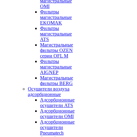
магистральные
OMI
Фильтры
магистральные
EKOMAK
Фильтры
магистральные
ATS
Магистральные
фильтры OZEN
серии OFL M
Фильтры
магистральные
AIGNEP
Магистральные
фильтры BERG
Осушители воздуха
адсорбционные
Адсорбционные
осушители ATS
Адсорбционные
осушители OMI
Адсорбционные
осушители
Pneumatech