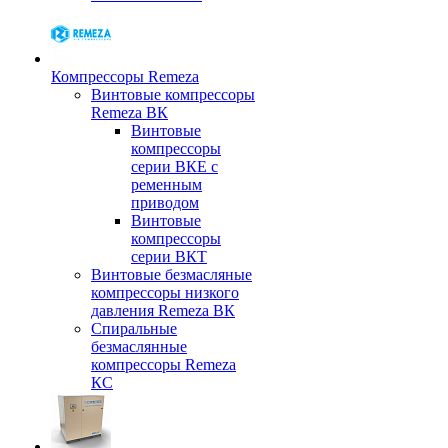
Компрессоры Remeza
Винтовые компрессоры
Remeza ВК
Винтовые
компрессоры
серии ВКЕ с
ременным
приводом
Винтовые
компрессоры
серии ВКТ
Винтовые безмасляные
компрессоры низкого
давления Remeza ВК
Спиральные
безмаслянные
компрессоры Remeza
КС