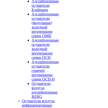
Адсорбционные
осушители
Kraftmann
Адсорбционные
осушители
(модульные)
холодной
регенерации
серии OMD
Адсорбционные
осушители
холодной
регенерации
серии OCD
Адсорбционные
осушители
горячей
регенерации
серии OСD-H
Осушители
воздуха
адсорбционные
BERG
Осушители воздуха
рефрижераторные