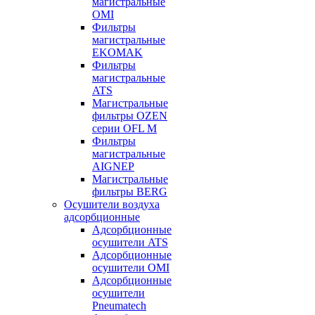
магистральные
OMI
Фильтры
магистральные
EKOMAK
Фильтры
магистральные
ATS
Магистральные
фильтры OZEN
серии OFL M
Фильтры
магистральные
AIGNEP
Магистральные
фильтры BERG
Осушители воздуха
адсорбционные
Адсорбционные
осушители ATS
Адсорбционные
осушители OMI
Адсорбционные
осушители
Pneumatech