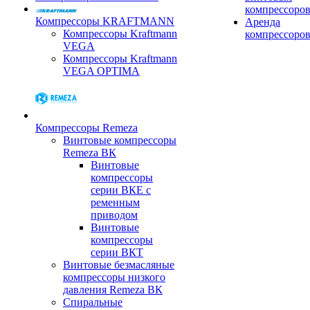
компрессоро
Компрессоры KRAFTMANN
Аренда
Компрессоры Kraftmann
компрессоро
VEGA
Компрессоры Kraftmann
VEGA OPTIMA
Компрессоры Remeza
Винтовые компрессоры
Remeza ВК
Винтовые
компрессоры
серии ВКЕ с
ременным
приводом
Винтовые
компрессоры
серии ВКТ
Винтовые безмасляные
компрессоры низкого
давления Remeza ВК
Спиральные