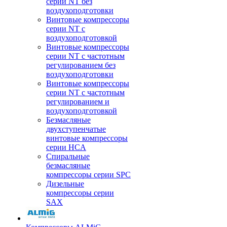
серии NT без
воздухоподготовки
Винтовые компрессоры
серии NT c
воздухоподготовкой
Винтовые компрессоры
серии NT с частотным
регулированием без
воздухоподготовки
Винтовые компрессоры
серии NT с частотным
регулированием и
воздухоподготовкой
Безмасляные
двухступенчатые
винтовые компрессоры
серии HCA
Спиральные
безмасляные
компрессоры серии SPC
Дизельные
компрессоры серии
SAX