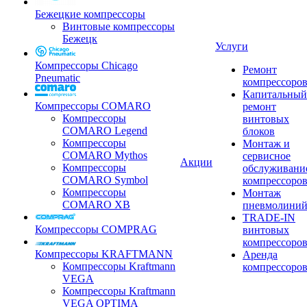
Бежецкие компрессоры
Винтовые компрессоры
Бежецк
Услуги
Компрессоры Chicago
Ремонт
Pneumatic
компрессоро
Капитальный
Компрессоры COMARO
ремонт
Компрессоры
винтовых
COMARO Legend
блоков
Компрессоры
Монтаж и
COMARO Mythos
сервисное
Акции
Компрессоры
обслуживани
COMARO Symbol
компрессоро
Компрессоры
Монтаж
COMARO XB
пневмолини
TRADE-IN
Компрессоры COMPRAG
винтовых
компрессоро
Компрессоры KRAFTMANN
Аренда
Компрессоры Kraftmann
компрессоро
VEGA
Компрессоры Kraftmann
VEGA OPTIMA