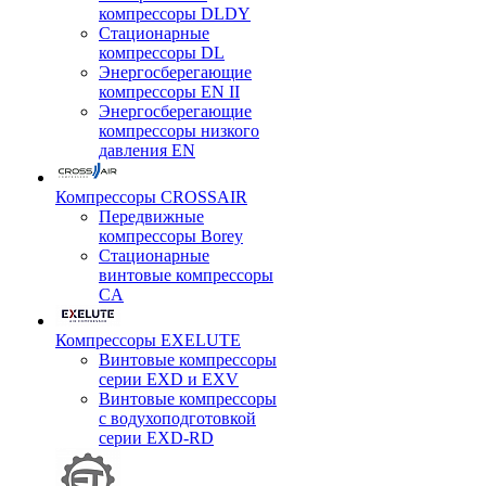
компрессоры DLDY
Стационарные
компрессоры DL
Энергосберегающие
компрессоры EN II
Энергосберегающие
компрессоры низкого
давления EN
Компрессоры CROSSAIR
Передвижные
компрессоры Borey
Стационарные
винтовые компрессоры
CA
Компрессоры EXELUTE
Винтовые компрессоры
серии EXD и EXV
Винтовые компрессоры
с водухоподготовкой
серии EXD-RD