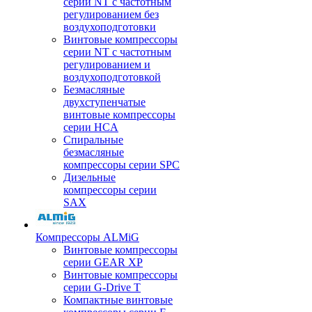
серии NT с частотным
регулированием без
воздухоподготовки
Винтовые компрессоры
серии NT с частотным
регулированием и
воздухоподготовкой
Безмасляные
двухступенчатые
винтовые компрессоры
серии HCA
Спиральные
безмасляные
компрессоры серии SPC
Дизельные
компрессоры серии
SAX
Компрессоры ALMiG
Винтовые компрессоры
серии GEAR XP
Винтовые компрессоры
серии G-Drive T
Компактные винтовые