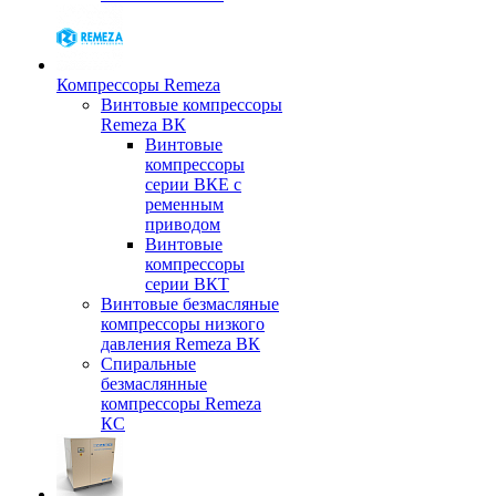
Компрессоры Remeza
Винтовые компрессоры
Remeza ВК
Винтовые
компрессоры
серии ВКЕ с
ременным
приводом
Винтовые
компрессоры
серии ВКТ
Винтовые безмасляные
компрессоры низкого
давления Remeza ВК
Спиральные
безмаслянные
компрессоры Remeza
КС