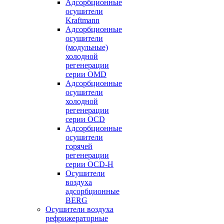
Адсорбционные
осушители
Kraftmann
Адсорбционные
осушители
(модульные)
холодной
регенерации
серии OMD
Адсорбционные
осушители
холодной
регенерации
серии OCD
Адсорбционные
осушители
горячей
регенерации
серии OСD-H
Осушители
воздуха
адсорбционные
BERG
Осушители воздуха
рефрижераторные