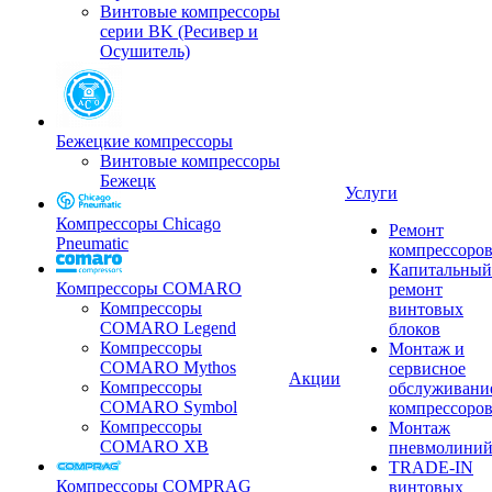
Винтовые компрессоры
серии BK (Ресивер и
Осушитель)
Бежецкие компрессоры
Винтовые компрессоры
Бежецк
Услуги
Компрессоры Chicago
Ремонт
Pneumatic
компрессоро
Капитальный
Компрессоры COMARO
ремонт
Компрессоры
винтовых
COMARO Legend
блоков
Компрессоры
Монтаж и
COMARO Mythos
сервисное
Акции
Компрессоры
обслуживани
COMARO Symbol
компрессоро
Компрессоры
Монтаж
COMARO XB
пневмолини
TRADE-IN
Компрессоры COMPRAG
винтовых