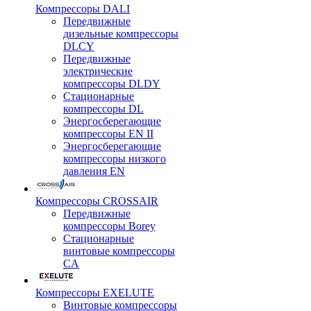
Компрессоры DALI
Передвижные
дизельные компрессоры
DLCY
Передвижные
электрические
компрессоры DLDY
Стационарные
компрессоры DL
Энергосберегающие
компрессоры EN II
Энергосберегающие
компрессоры низкого
давления EN
Компрессоры CROSSAIR
Передвижные
компрессоры Borey
Стационарные
винтовые компрессоры
CA
Компрессоры EXELUTE
Винтовые компрессоры