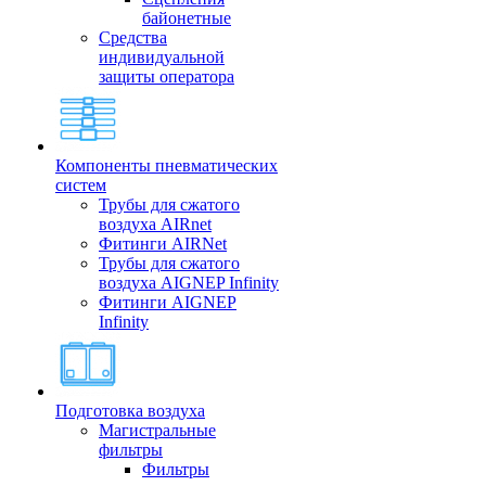
байонетные
Средства
индивидуальной
защиты оператора
Компоненты пневматических
систем
Трубы для сжатого
воздуха AIRnet
Фитинги AIRNet
Трубы для сжатого
воздуха AIGNEP Infinity
Фитинги AIGNEP
Infinity
Подготовка воздуха
Магистральные
фильтры
Фильтры