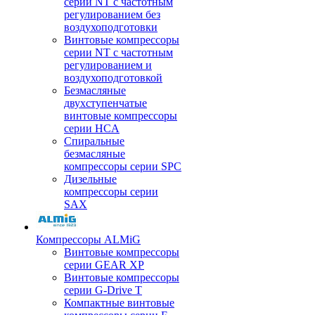
серии NT с частотным
регулированием без
воздухоподготовки
Винтовые компрессоры
серии NT с частотным
регулированием и
воздухоподготовкой
Безмасляные
двухступенчатые
винтовые компрессоры
серии HCA
Спиральные
безмасляные
компрессоры серии SPC
Дизельные
компрессоры серии
SAX
Компрессоры ALMiG
Винтовые компрессоры
серии GEAR XP
Винтовые компрессоры
серии G-Drive T
Компактные винтовые