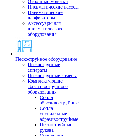
Отбойные молотки
Пневматические насосы
Пневматические
перфораторы
Аксессуары для
пневматического
оборудования
Пескоструйное оборудование
Пескоструйные
аппараты
Пескоструйные камеры
Комплектующие
абразивоструйного
оборудования
Сопла
аброзивоструйные
Сопла
специальные
абразивоструйные
Пескоструйные
рукава
Сцепления