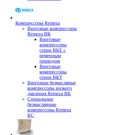
Компрессоры Remeza
Винтовые компрессоры
Remeza ВК
Винтовые
компрессоры
серии ВКЕ с
ременным
приводом
Винтовые
компрессоры
серии ВКТ
Винтовые безмасляные
компрессоры низкого
давления Remeza ВК
Спиральные
безмаслянные
компрессоры Remeza
КС