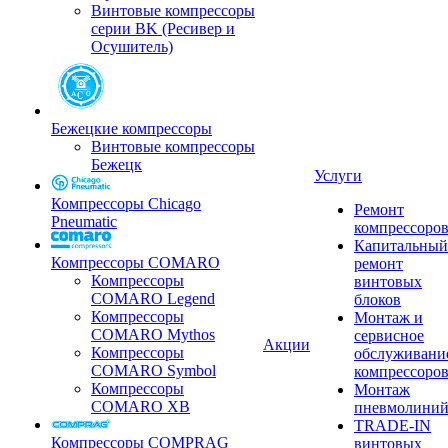
Винтовые компрессоры
серии BK (Ресивер и
Осушитель)
Бежецкие компрессоры
Винтовые компрессоры
Бежецк
Услуги
Компрессоры Chicago
Ремонт
Pneumatic
компрессоро
Капитальный
Компрессоры COMARO
ремонт
Компрессоры
винтовых
COMARO Legend
блоков
Компрессоры
Монтаж и
COMARO Mythos
сервисное
Акции
Компрессоры
обслуживани
COMARO Symbol
компрессоро
Компрессоры
Монтаж
COMARO XB
пневмолини
TRADE-IN
Компрессоры COMPRAG
винтовых