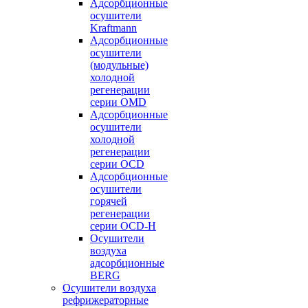
Адсорбционные
осушители
Kraftmann
Адсорбционные
осушители
(модульные)
холодной
регенерации
серии OMD
Адсорбционные
осушители
холодной
регенерации
серии OCD
Адсорбционные
осушители
горячей
регенерации
серии OСD-H
Осушители
воздуха
адсорбционные
BERG
Осушители воздуха
рефрижераторные