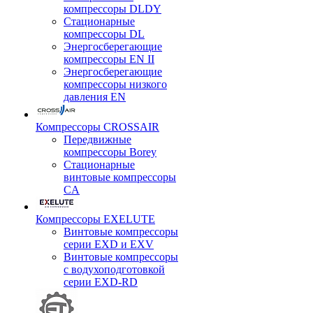
компрессоры DLDY
Стационарные
компрессоры DL
Энергосберегающие
компрессоры EN II
Энергосберегающие
компрессоры низкого
давления EN
Компрессоры CROSSAIR
Передвижные
компрессоры Borey
Стационарные
винтовые компрессоры
CA
Компрессоры EXELUTE
Винтовые компрессоры
серии EXD и EXV
Винтовые компрессоры
с водухоподготовкой
серии EXD-RD