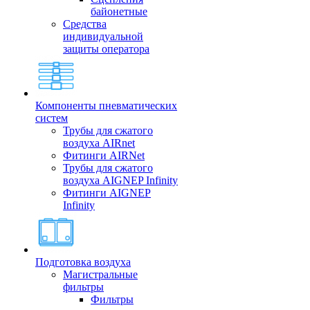
байонетные
Средства
индивидуальной
защиты оператора
Компоненты пневматических
систем
Трубы для сжатого
воздуха AIRnet
Фитинги AIRNet
Трубы для сжатого
воздуха AIGNEP Infinity
Фитинги AIGNEP
Infinity
Подготовка воздуха
Магистральные
фильтры
Фильтры