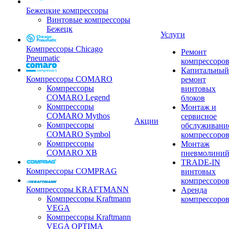
Бежецкие компрессоры
Винтовые компрессоры
Бежецк
Услуги
Компрессоры Chicago
Ремонт
Pneumatic
компрессоро
Капитальный
Компрессоры COMARO
ремонт
Компрессоры
винтовых
COMARO Legend
блоков
Компрессоры
Монтаж и
COMARO Mythos
сервисное
Акции
Компрессоры
обслуживани
COMARO Symbol
компрессоро
Компрессоры
Монтаж
COMARO XB
пневмолини
TRADE-IN
Компрессоры COMPRAG
винтовых
компрессоро
Компрессоры KRAFTMANN
Аренда
Компрессоры Kraftmann
компрессоро
VEGA
Компрессоры Kraftmann
VEGA OPTIMA