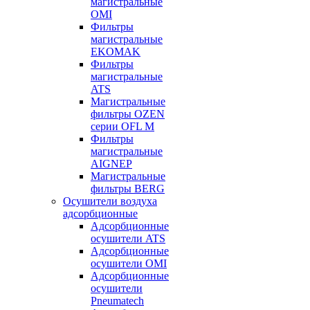
магистральные
OMI
Фильтры
магистральные
EKOMAK
Фильтры
магистральные
ATS
Магистральные
фильтры OZEN
серии OFL M
Фильтры
магистральные
AIGNEP
Магистральные
фильтры BERG
Осушители воздуха
адсорбционные
Адсорбционные
осушители ATS
Адсорбционные
осушители OMI
Адсорбционные
осушители
Pneumatech