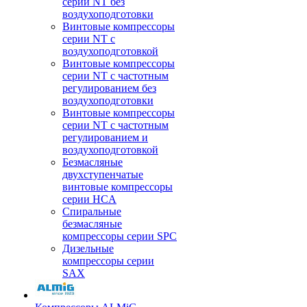
серии NT без
воздухоподготовки
Винтовые компрессоры
серии NT c
воздухоподготовкой
Винтовые компрессоры
серии NT с частотным
регулированием без
воздухоподготовки
Винтовые компрессоры
серии NT с частотным
регулированием и
воздухоподготовкой
Безмасляные
двухступенчатые
винтовые компрессоры
серии HCA
Спиральные
безмасляные
компрессоры серии SPC
Дизельные
компрессоры серии
SAX