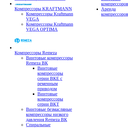
компрессоро
Компрессоры KRAFTMANN
Аренда
Компрессоры Kraftmann
компрессоро
VEGA
Компрессоры Kraftmann
VEGA OPTIMA
Компрессоры Remeza
Винтовые компрессоры
Remeza ВК
Винтовые
компрессоры
серии ВКЕ с
ременным
приводом
Винтовые
компрессоры
серии ВКТ
Винтовые безмасляные
компрессоры низкого
давления Remeza ВК
Спиральные