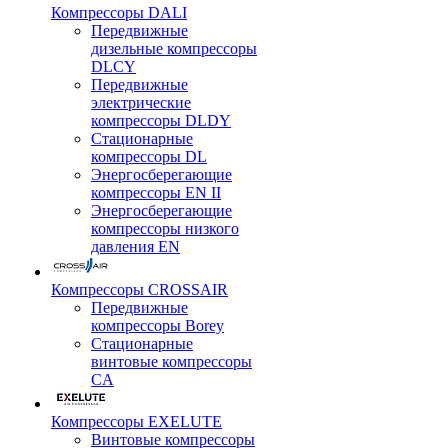
Компрессоры DALI
Передвижные
дизельные компрессоры
DLCY
Передвижные
электрические
компрессоры DLDY
Стационарные
компрессоры DL
Энергосберегающие
компрессоры EN II
Энергосберегающие
компрессоры низкого
давления EN
Компрессоры CROSSAIR
Передвижные
компрессоры Borey
Стационарные
винтовые компрессоры
CA
Компрессоры EXELUTE
Винтовые компрессоры