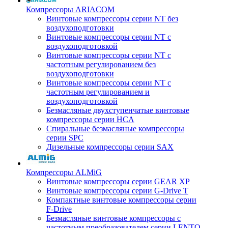
Компрессоры ARIACOM
Винтовые компрессоры серии NT без
воздухоподготовки
Винтовые компрессоры серии NT c
воздухоподготовкой
Винтовые компрессоры серии NT с
частотным регулированием без
воздухоподготовки
Винтовые компрессоры серии NT с
частотным регулированием и
воздухоподготовкой
Безмасляные двухступенчатые винтовые
компрессоры серии HCA
Спиральные безмасляные компрессоры
серии SPC
Дизельные компрессоры серии SAX
Компрессоры ALMiG
Винтовые компрессоры серии GEAR XP
Винтовые компрессоры серии G-Drive T
Компактные винтовые компрессоры серии
F-Drive
Безмасляные винтовые компрессоры с
частотным преобразователем серии LENTO