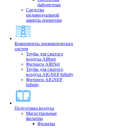
байонетные
Средства
индивидуальной
защиты оператора
Компоненты пневматических
систем
Трубы для сжатого
воздуха AIRnet
Фитинги AIRNet
Трубы для сжатого
воздуха AIGNEP Infinity
Фитинги AIGNEP
Infinity
Подготовка воздуха
Магистральные
фильтры
Фильтры