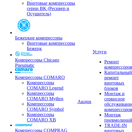
Винтовые компрессоры
серии BK (Ресивер и
Осушитель)
Бежецкие компрессоры
Винтовые компрессоры
Бежецк
Услуги
Компрессоры Chicago
Ремонт
Pneumatic
компрессоро
Капитальный
Компрессоры COMARO
ремонт
Компрессоры
винтовых
COMARO Legend
блоков
Компрессоры
Монтаж и
COMARO Mythos
сервисное
Акции
Компрессоры
обслуживани
COMARO Symbol
компрессоро
Компрессоры
Монтаж
COMARO XB
пневмолини
TRADE-IN
Компрессоры COMPRAG
винтовых