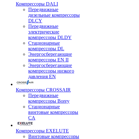
Компрессоры DALI
Передвижные
дизельные компрессоры
DLCY
Передвижные
электрические
компрессоры DLDY
Стационарные
компрессоры DL
Энергосберегающие
компрессоры EN II
Энергосберегающие
компрессоры низкого
давления EN
Компрессоры CROSSAIR
Передвижные
компрессоры Borey
Стационарные
винтовые компрессоры
CA
Компрессоры EXELUTE
Винтовые компрессоры