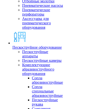
Отбойные молотки
Пневматические насосы
Пневматические
перфораторы
Аксессуары для
пневматического
оборудования
Пескоструйное оборудование
Пескоструйные
аппараты
Пескоструйные камеры
Комплектующие
абразивоструйного
оборудования
Сопла
аброзивоструйные
Сопла
специальные
абразивоструйные
Пескоструйные
рукава
Сцепления