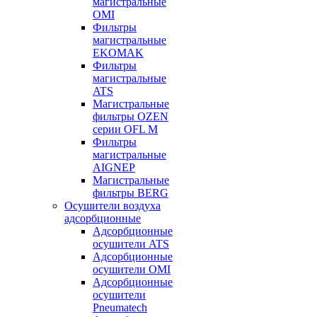
магистральные
OMI
Фильтры
магистральные
EKOMAK
Фильтры
магистральные
ATS
Магистральные
фильтры OZEN
серии OFL M
Фильтры
магистральные
AIGNEP
Магистральные
фильтры BERG
Осушители воздуха
адсорбционные
Адсорбционные
осушители ATS
Адсорбционные
осушители OMI
Адсорбционные
осушители
Pneumatech