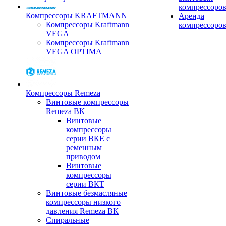
компрессоро
Компрессоры KRAFTMANN
Аренда
Компрессоры Kraftmann
компрессоро
VEGA
Компрессоры Kraftmann
VEGA OPTIMA
Компрессоры Remeza
Винтовые компрессоры
Remeza ВК
Винтовые
компрессоры
серии ВКЕ с
ременным
приводом
Винтовые
компрессоры
серии ВКТ
Винтовые безмасляные
компрессоры низкого
давления Remeza ВК
Спиральные