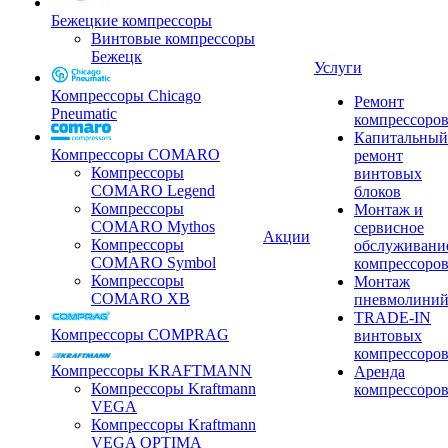
Бежецкие компрессоры
Винтовые компрессоры
Бежецк
Услуги
Компрессоры Chicago
Ремонт
Pneumatic
компрессоро
Капитальный
Компрессоры COMARO
ремонт
Компрессоры
винтовых
COMARO Legend
блоков
Компрессоры
Монтаж и
COMARO Mythos
сервисное
Акции
Компрессоры
обслуживани
COMARO Symbol
компрессоро
Компрессоры
Монтаж
COMARO XB
пневмолини
TRADE-IN
Компрессоры COMPRAG
винтовых
компрессоро
Компрессоры KRAFTMANN
Аренда
Компрессоры Kraftmann
компрессоро
VEGA
Компрессоры Kraftmann
VEGA OPTIMA