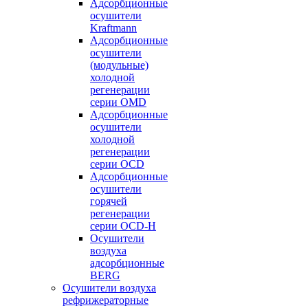
Адсорбционные
осушители
Kraftmann
Адсорбционные
осушители
(модульные)
холодной
регенерации
серии OMD
Адсорбционные
осушители
холодной
регенерации
серии OCD
Адсорбционные
осушители
горячей
регенерации
серии OСD-H
Осушители
воздуха
адсорбционные
BERG
Осушители воздуха
рефрижераторные