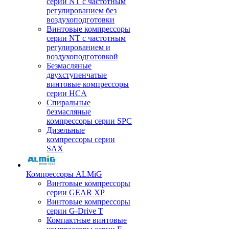
серии NT с частотным
регулированием без
воздухоподготовки
Винтовые компрессоры
серии NT с частотным
регулированием и
воздухоподготовкой
Безмасляные
двухступенчатые
винтовые компрессоры
серии HCA
Спиральные
безмасляные
компрессоры серии SPC
Дизельные
компрессоры серии
SAX
Компрессоры ALMiG
Винтовые компрессоры
серии GEAR XP
Винтовые компрессоры
серии G-Drive T
Компактные винтовые