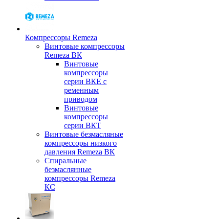
Компрессоры Remeza
Винтовые компрессоры
Remeza ВК
Винтовые
компрессоры
серии ВКЕ с
ременным
приводом
Винтовые
компрессоры
серии ВКТ
Винтовые безмасляные
компрессоры низкого
давления Remeza ВК
Спиральные
безмаслянные
компрессоры Remeza
КС