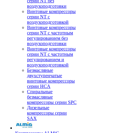
серии NT без
воздухоподготовки
Винтовые компрессоры
серии NT c
воздухоподготовкой
Винтовые компрессоры
серии NT с частотным
регулированием без
воздухоподготовки
Винтовые компрессоры
серии NT с частотным
регулированием и
воздухоподготовкой
Безмасляные
двухступенчатые
винтовые компрессоры
серии HCA
Спиральные
безмасляные
компрессоры серии SPC
Дизельные
компрессоры серии
SAX