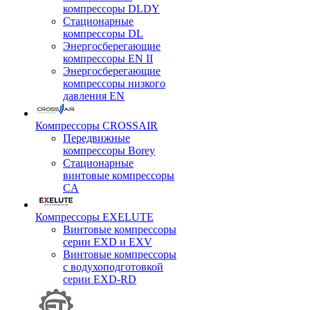
компрессоры DLDY
Стационарные
компрессоры DL
Энергосберегающие
компрессоры EN II
Энергосберегающие
компрессоры низкого
давления EN
Компрессоры CROSSAIR
Передвижные
компрессоры Borey
Стационарные
винтовые компрессоры
CA
Компрессоры EXELUTE
Винтовые компрессоры
серии EXD и EXV
Винтовые компрессоры
с водухоподготовкой
серии EXD-RD