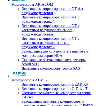
Компрессоры ARIACOM
Винтовые компрессоры серии NT без
воздухоподготовки
Винтовые компрессоры серии NT c
воздухоподготовкой
Винтовые компрессоры серии NT с
частотным регулированием без
воздухоподготовки
Винтовые компрессоры серии NT с
частотным регулированием и
воздухоподготовкой
Безмасляные двухступенчатые винтовые
компрессоры серии HCA
Спиральные безмасляные компрессоры
серии SPC
Дизельные компрессоры серии SAX
Компрессоры ALMiG
Винтовые компрессоры серии GEAR XP
Винтовые компрессоры серии G-Drive T
Компактные винтовые компрессоры серии
F-Drive
Безмасляные винтовые компрессоры с
частотным преобразователем серии LENTO