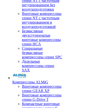
серии NT с частотным
регулированием без
воздухоподготовки
Винтовые компрессоры
серии NT с частотным
регулированием и
воздухоподготовкой
Безмасляные
двухступенчатые
винтовые компрессоры
серии HCA
Спиральные
безмасляные
компрессоры серии SPC
Дизельные
компрессоры серии
SAX
Компрессоры ALMiG
Винтовые компрессоры
серии GEAR XP
Винтовые компрессоры
серии G-Drive T
Компактные винтовые