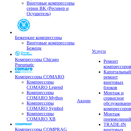
Винтовые компрессоры
серии BK (Ресивер и
Осушитель)
Бежецкие компрессоры
Винтовые компрессоры
Бежецк
Услуги
Компрессоры Chicago
Ремонт
Pneumatic
компрессоро
Капитальный
Компрессоры COMARO
ремонт
Компрессоры
винтовых
COMARO Legend
блоков
Компрессоры
Монтаж и
COMARO Mythos
сервисное
Акции
Компрессоры
обслуживани
COMARO Symbol
компрессоро
Компрессоры
Монтаж
COMARO XB
пневмолини
TRADE-IN
Компрессоры COMPRAG
винтовых