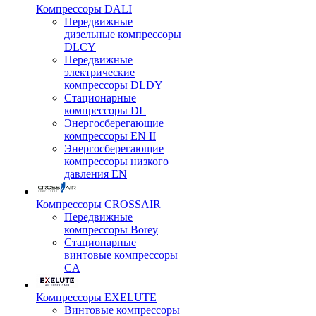
Компрессоры DALI
Передвижные
дизельные компрессоры
DLCY
Передвижные
электрические
компрессоры DLDY
Стационарные
компрессоры DL
Энергосберегающие
компрессоры EN II
Энергосберегающие
компрессоры низкого
давления EN
Компрессоры CROSSAIR
Передвижные
компрессоры Borey
Стационарные
винтовые компрессоры
CA
Компрессоры EXELUTE
Винтовые компрессоры