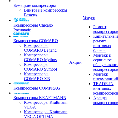
Бежецкие компрессоры
Винтовые компрессоры
Бежецк
Услуги
Компрессоры Chicago
Ремонт
Pneumatic
компрессоро
Капитальный
Компрессоры COMARO
ремонт
Компрессоры
винтовых
COMARO Legend
блоков
Компрессоры
Монтаж и
COMARO Mythos
сервисное
Акции
Компрессоры
обслуживани
COMARO Symbol
компрессоро
Компрессоры
Монтаж
COMARO XB
пневмолини
TRADE-IN
Компрессоры COMPRAG
винтовых
компрессоро
Компрессоры KRAFTMANN
Аренда
Компрессоры Kraftmann
компрессоро
VEGA
Компрессоры Kraftmann
VEGA OPTIMA