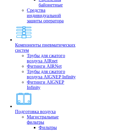
байонетные
Средства
индивидуальной
защиты оператора
Компоненты пневматических
систем
Трубы для сжатого
воздуха AIRnet
Фитинги AIRNet
Трубы для сжатого
воздуха AIGNEP Infinity
Фитинги AIGNEP
Infinity
Подготовка воздуха
Магистральные
фильтры
Фильтры