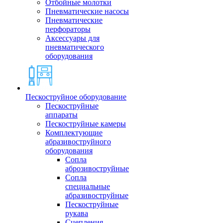
Отбойные молотки
Пневматические насосы
Пневматические
перфораторы
Аксессуары для
пневматического
оборудования
Пескоструйное оборудование
Пескоструйные
аппараты
Пескоструйные камеры
Комплектующие
абразивоструйного
оборудования
Сопла
аброзивоструйные
Сопла
специальные
абразивоструйные
Пескоструйные
рукава
Сцепления