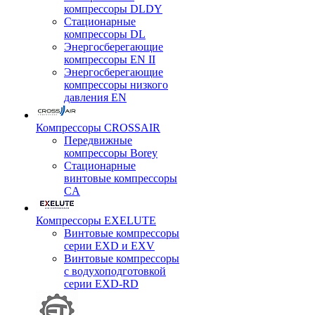
компрессоры DLDY
Стационарные
компрессоры DL
Энергосберегающие
компрессоры EN II
Энергосберегающие
компрессоры низкого
давления EN
Компрессоры CROSSAIR
Передвижные
компрессоры Borey
Стационарные
винтовые компрессоры
CA
Компрессоры EXELUTE
Винтовые компрессоры
серии EXD и EXV
Винтовые компрессоры
с водухоподготовкой
серии EXD-RD