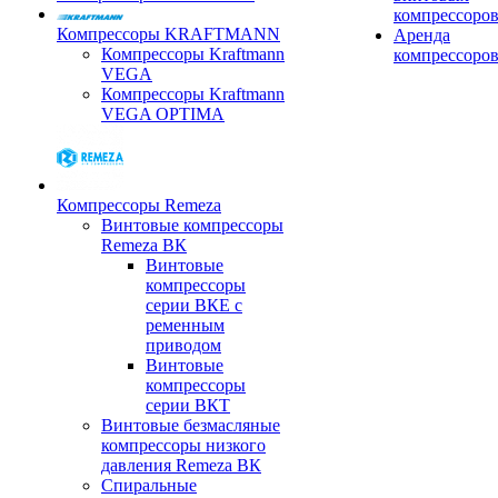
компрессоро
Компрессоры KRAFTMANN
Аренда
Компрессоры Kraftmann
компрессоро
VEGA
Компрессоры Kraftmann
VEGA OPTIMA
Компрессоры Remeza
Винтовые компрессоры
Remeza ВК
Винтовые
компрессоры
серии ВКЕ с
ременным
приводом
Винтовые
компрессоры
серии ВКТ
Винтовые безмасляные
компрессоры низкого
давления Remeza ВК
Спиральные