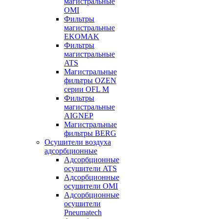
магистральные
OMI
Фильтры
магистральные
EKOMAK
Фильтры
магистральные
ATS
Магистральные
фильтры OZEN
серии OFL M
Фильтры
магистральные
AIGNEP
Магистральные
фильтры BERG
Осушители воздуха
адсорбционные
Адсорбционные
осушители ATS
Адсорбционные
осушители OMI
Адсорбционные
осушители
Pneumatech