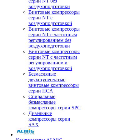
серии NT без
воздухоподготовки
Винтовые компрессоры
серии NT c
воздухоподготовкой
Винтовые компрессоры
серии NT с частотным
регулированием без
воздухоподготовки
Винтовые компрессоры
серии NT с частотным
регулированием и
воздухоподготовкой
Безмасляные
двухступенчатые
винтовые компрессоры
серии HCA
Спиральные
безмасляные
компрессоры серии SPC
Дизельные
компрессоры серии
SAX