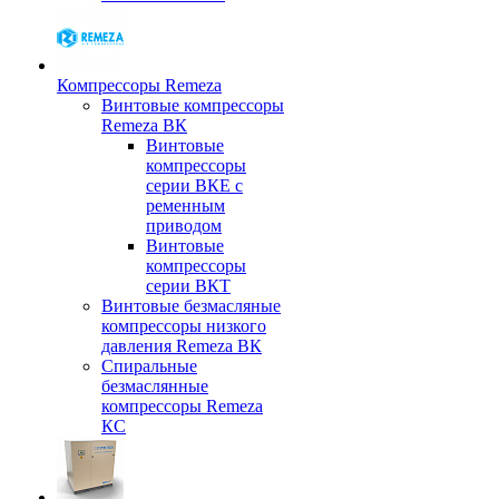
Компрессоры Remeza
Винтовые компрессоры
Remeza ВК
Винтовые
компрессоры
серии ВКЕ с
ременным
приводом
Винтовые
компрессоры
серии ВКТ
Винтовые безмасляные
компрессоры низкого
давления Remeza ВК
Спиральные
безмаслянные
компрессоры Remeza
КС