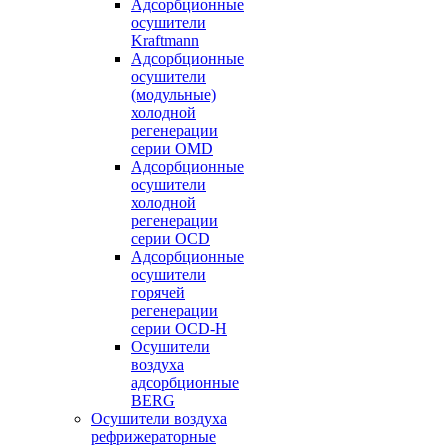
Адсорбционные
осушители
Kraftmann
Адсорбционные
осушители
(модульные)
холодной
регенерации
серии OMD
Адсорбционные
осушители
холодной
регенерации
серии OCD
Адсорбционные
осушители
горячей
регенерации
серии OСD-H
Осушители
воздуха
адсорбционные
BERG
Осушители воздуха
рефрижераторные