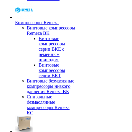
Компрессоры Remeza
Винтовые компрессоры
Remeza ВК
Винтовые
компрессоры
серии ВКЕ с
ременным
приводом
Винтовые
компрессоры
серии ВКТ
Винтовые безмасляные
компрессоры низкого
давления Remeza ВК
Спиральные
безмаслянные
компрессоры Remeza
КС