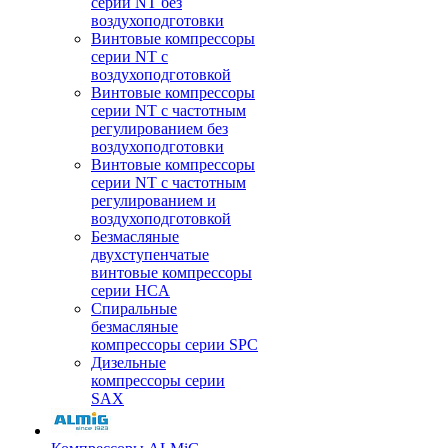
серии NT без
воздухоподготовки
Винтовые компрессоры
серии NT c
воздухоподготовкой
Винтовые компрессоры
серии NT с частотным
регулированием без
воздухоподготовки
Винтовые компрессоры
серии NT с частотным
регулированием и
воздухоподготовкой
Безмасляные
двухступенчатые
винтовые компрессоры
серии HCA
Спиральные
безмасляные
компрессоры серии SPC
Дизельные
компрессоры серии
SAX