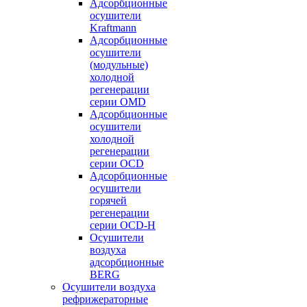
Адсорбционные
осушители
Kraftmann
Адсорбционные
осушители
(модульные)
холодной
регенерации
серии OMD
Адсорбционные
осушители
холодной
регенерации
серии OCD
Адсорбционные
осушители
горячей
регенерации
серии OСD-H
Осушители
воздуха
адсорбционные
BERG
Осушители воздуха
рефрижераторные