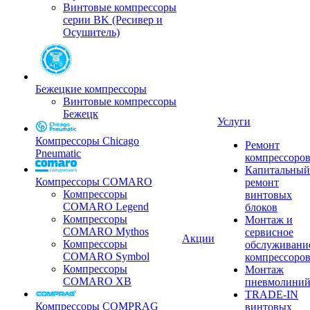
Винтовые компрессоры
серии BK (Ресивер и
Осушитель)
Бежецкие компрессоры
Винтовые компрессоры
Бежецк
Услуги
Компрессоры Chicago
Ремонт
Pneumatic
компрессоро
Капитальный
Компрессоры COMARO
ремонт
Компрессоры
винтовых
COMARO Legend
блоков
Компрессоры
Монтаж и
COMARO Mythos
сервисное
Акции
Компрессоры
обслуживани
COMARO Symbol
компрессоро
Компрессоры
Монтаж
COMARO XB
пневмолини
TRADE-IN
Компрессоры COMPRAG
винтовых