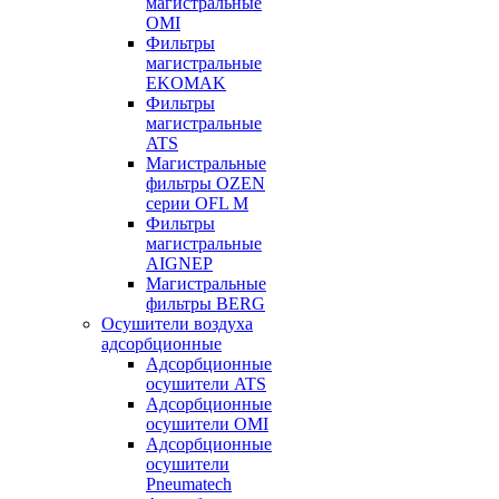
магистральные
OMI
Фильтры
магистральные
EKOMAK
Фильтры
магистральные
ATS
Магистральные
фильтры OZEN
серии OFL M
Фильтры
магистральные
AIGNEP
Магистральные
фильтры BERG
Осушители воздуха
адсорбционные
Адсорбционные
осушители ATS
Адсорбционные
осушители OMI
Адсорбционные
осушители
Pneumatech