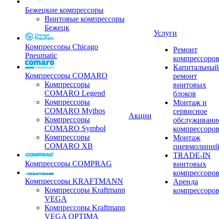
Бежецкие компрессоры
Винтовые компрессоры
Бежецк
Услуги
Компрессоры Chicago
Ремонт
Pneumatic
компрессоро
Капитальный
Компрессоры COMARO
ремонт
Компрессоры
винтовых
COMARO Legend
блоков
Компрессоры
Монтаж и
COMARO Mythos
сервисное
Акции
Компрессоры
обслуживани
COMARO Symbol
компрессоро
Компрессоры
Монтаж
COMARO XB
пневмолини
TRADE-IN
Компрессоры COMPRAG
винтовых
компрессоро
Компрессоры KRAFTMANN
Аренда
Компрессоры Kraftmann
компрессоро
VEGA
Компрессоры Kraftmann
VEGA OPTIMA