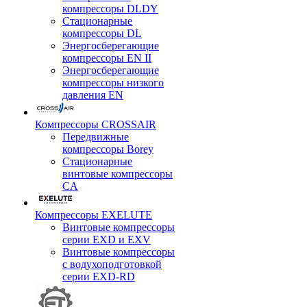
компрессоры DLDY
Стационарные
компрессоры DL
Энергосберегающие
компрессоры EN II
Энергосберегающие
компрессоры низкого
давления EN
Компрессоры CROSSAIR
Передвижные
компрессоры Borey
Стационарные
винтовые компрессоры
CA
Компрессоры EXELUTE
Винтовые компрессоры
серии EXD и EXV
Винтовые компрессоры
с водухоподготовкой
серии EXD-RD