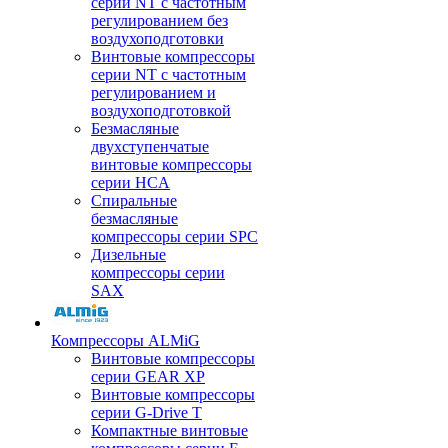
серии NT с частотным
регулированием без
воздухоподготовки
Винтовые компрессоры
серии NT с частотным
регулированием и
воздухоподготовкой
Безмасляные
двухступенчатые
винтовые компрессоры
серии HCA
Спиральные
безмасляные
компрессоры серии SPC
Дизельные
компрессоры серии
SAX
Компрессоры ALMiG
Винтовые компрессоры
серии GEAR XP
Винтовые компрессоры
серии G-Drive T
Компактные винтовые