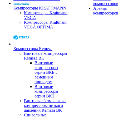
компрессоро
Компрессоры KRAFTMANN
Аренда
Компрессоры Kraftmann
компрессоро
VEGA
Компрессоры Kraftmann
VEGA OPTIMA
Компрессоры Remeza
Винтовые компрессоры
Remeza ВК
Винтовые
компрессоры
серии ВКЕ с
ременным
приводом
Винтовые
компрессоры
серии ВКТ
Винтовые безмасляные
компрессоры низкого
давления Remeza ВК
Спиральные