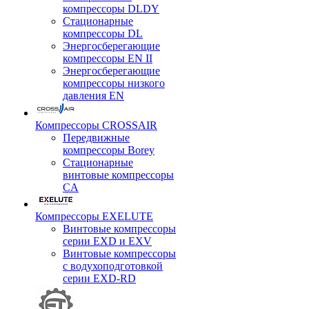
компрессоры DLDY
Стационарные
компрессоры DL
Энергосберегающие
компрессоры EN II
Энергосберегающие
компрессоры низкого
давления EN
Компрессоры CROSSAIR
Передвижные
компрессоры Borey
Стационарные
винтовые компрессоры
CA
Компрессоры EXELUTE
Винтовые компрессоры
серии EXD и EXV
Винтовые компрессоры
с водухоподготовкой
серии EXD-RD