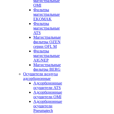
магистральные
OMI
Фильтры
магистральные
EKOMAK
Фильтры
магистральные
ATS
Магистральные
фильтры OZEN
серии OFL M
Фильтры
магистральные
AIGNEP
Магистральные
фильтры BERG
Осушители воздуха
адсорбционные
Адсорбционные
осушители ATS
Адсорбционные
осушители OMI
Адсорбционные
осушители
Pneumatech