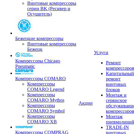
Винтовые компрессоры
серии BK (Ресивер и
Осушитель)
Бежецкие компрессоры
Винтовые компрессоры
Бежецк
Услуги
Компрессоры Chicago
Ремонт
Pneumatic
компрессоро
Капитальный
Компрессоры COMARO
ремонт
Компрессоры
винтовых
COMARO Legend
блоков
Компрессоры
Монтаж и
COMARO Mythos
сервисное
Акции
Компрессоры
обслуживани
COMARO Symbol
компрессоро
Компрессоры
Монтаж
COMARO XB
пневмолини
TRADE-IN
Компрессоры COMPRAG
винтовых