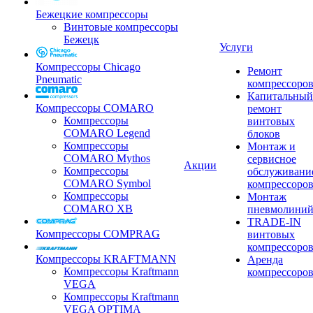
Бежецкие компрессоры
Винтовые компрессоры
Бежецк
Услуги
Компрессоры Chicago
Ремонт
Pneumatic
компрессоро
Капитальный
Компрессоры COMARO
ремонт
Компрессоры
винтовых
COMARO Legend
блоков
Компрессоры
Монтаж и
COMARO Mythos
сервисное
Акции
Компрессоры
обслуживани
COMARO Symbol
компрессоро
Компрессоры
Монтаж
COMARO XB
пневмолини
TRADE-IN
Компрессоры COMPRAG
винтовых
компрессоро
Компрессоры KRAFTMANN
Аренда
Компрессоры Kraftmann
компрессоро
VEGA
Компрессоры Kraftmann
VEGA OPTIMA