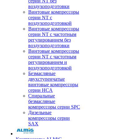
серии NT без
воздухоподготовки
Винтовые компрессоры
серии NT c
воздухоподготовкой
Винтовые компрессоры
серии NT с частотным
регулированием без
воздухоподготовки
Винтовые компрессоры
серии NT с частотным
регулированием и
воздухоподготовкой
Безмасляные
двухступенчатые
винтовые компрессоры
серии HCA
Спиральные
безмасляные
компрессоры серии SPC
Дизельные
компрессоры серии
SAX