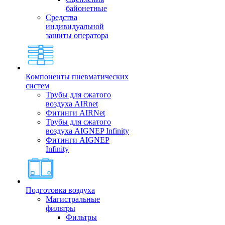
байонетные
Средства
индивидуальной
защиты оператора
Компоненты пневматических
систем
Трубы для сжатого
воздуха AIRnet
Фитинги AIRNet
Трубы для сжатого
воздуха AIGNEP Infinity
Фитинги AIGNEP
Infinity
Подготовка воздуха
Магистральные
фильтры
Фильтры