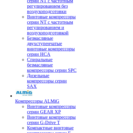
серии NT с частотным
регулированием без
воздухоподготовки
Винтовые компрессоры
серии NT с частотным
регулированием и
воздухоподготовкой
Безмасляные
двухступенчатые
винтовые компрессоры
серии HCA
Спиральные
безмасляные
компрессоры серии SPC
Дизельные
компрессоры серии
SAX
Компрессоры ALMiG
Винтовые компрессоры
серии GEAR XP
Винтовые компрессоры
серии G-Drive T
Компактные винтовые