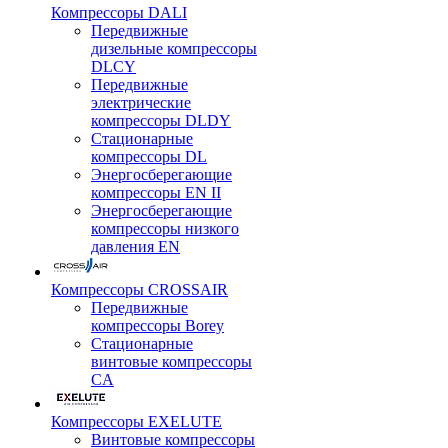
Компрессоры DALI
Передвижные
дизельные компрессоры
DLCY
Передвижные
электрические
компрессоры DLDY
Стационарные
компрессоры DL
Энергосберегающие
компрессоры EN II
Энергосберегающие
компрессоры низкого
давления EN
Компрессоры CROSSAIR
Передвижные
компрессоры Borey
Стационарные
винтовые компрессоры
CA
Компрессоры EXELUTE
Винтовые компрессоры