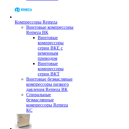
Компрессоры Remeza
Винтовые компрессоры
Remeza ВК
Винтовые
компрессоры
серии ВКЕ с
ременным
приводом
Винтовые
компрессоры
серии ВКТ
Винтовые безмасляные
компрессоры низкого
давления Remeza ВК
Спиральные
безмаслянные
компрессоры Remeza
КС