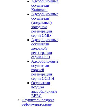
Адсорбционные
осушители
Kraftmann
Адсорбционные
осушители
(модульные)
холодной
регенерации
серии OMD
Адсорбционные
осушители
холодной
регенерации
серии OCD
Адсорбционные
осушители
горячей
регенерации
серии OСD-H
Осушители
воздуха
адсорбционные
BERG
Осушители воздуха
рефрижераторные