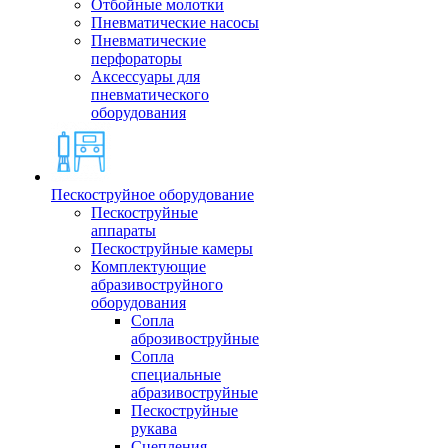
Отбойные молотки
Пневматические насосы
Пневматические
перфораторы
Аксессуары для
пневматического
оборудования
Пескоструйное оборудование
Пескоструйные
аппараты
Пескоструйные камеры
Комплектующие
абразивоструйного
оборудования
Сопла
аброзивоструйные
Сопла
специальные
абразивоструйные
Пескоструйные
рукава
Сцепления