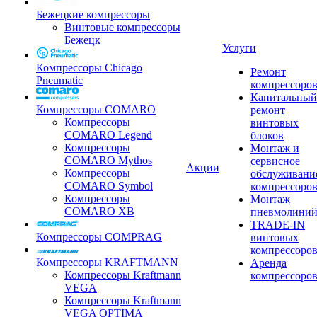
Бежецкие компрессоры
Винтовые компрессоры
Бежецк
Услуги
Компрессоры Chicago
Ремонт
Pneumatic
компрессоро
Капитальный
Компрессоры COMARO
ремонт
Компрессоры
винтовых
COMARO Legend
блоков
Компрессоры
Монтаж и
COMARO Mythos
сервисное
Акции
Компрессоры
обслуживани
COMARO Symbol
компрессоро
Компрессоры
Монтаж
COMARO XB
пневмолини
TRADE-IN
Компрессоры COMPRAG
винтовых
компрессоро
Компрессоры KRAFTMANN
Аренда
Компрессоры Kraftmann
компрессоро
VEGA
Компрессоры Kraftmann
VEGA OPTIMA