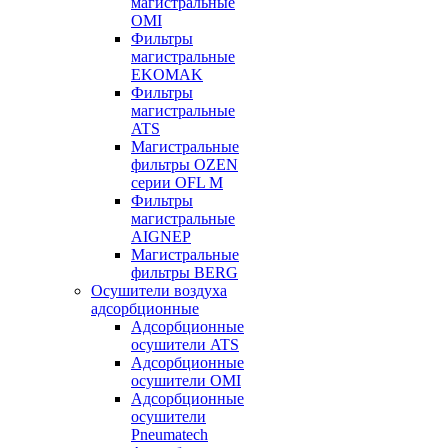
магистральные
OMI
Фильтры
магистральные
EKOMAK
Фильтры
магистральные
ATS
Магистральные
фильтры OZEN
серии OFL M
Фильтры
магистральные
AIGNEP
Магистральные
фильтры BERG
Осушители воздуха
адсорбционные
Адсорбционные
осушители ATS
Адсорбционные
осушители OMI
Адсорбционные
осушители
Pneumatech