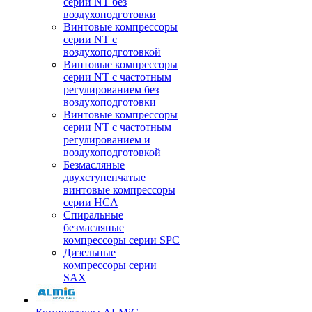
серии NT без
воздухоподготовки
Винтовые компрессоры
серии NT c
воздухоподготовкой
Винтовые компрессоры
серии NT с частотным
регулированием без
воздухоподготовки
Винтовые компрессоры
серии NT с частотным
регулированием и
воздухоподготовкой
Безмасляные
двухступенчатые
винтовые компрессоры
серии HCA
Спиральные
безмасляные
компрессоры серии SPC
Дизельные
компрессоры серии
SAX