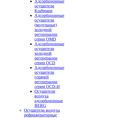
Адсорбционные
осушители
Kraftmann
Адсорбционные
осушители
(модульные)
холодной
регенерации
серии OMD
Адсорбционные
осушители
холодной
регенерации
серии OCD
Адсорбционные
осушители
горячей
регенерации
серии OСD-H
Осушители
воздуха
адсорбционные
BERG
Осушители воздуха
рефрижераторные