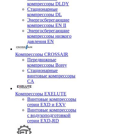
компрессоры DLDY
Стационарные
компрессоры DL
Энергосберегающие
компрессоры EN II
Энергосберегающие
компрессоры низкого
давления EN
Компрессоры CROSSAIR
Передвижные
компрессоры Borey
Стационарные
винтовые компрессоры
CA
Компрессоры EXELUTE
Винтовые компрессоры
серии EXD и EXV
Винтовые компрессоры
с водухоподготовкой
серии EXD-RD