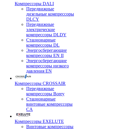
Компрессоры DALI
Передвижные
дизельные компрессоры
DLCY
Передвижные
электрические
компрессоры DLDY
Стационарные
компрессоры DL
Энергосберегающие
компрессоры EN II
Энергосберегающие
компрессоры низкого
давления EN
Компрессоры CROSSAIR
Передвижные
компрессоры Borey
Стационарные
винтовые компрессоры
CA
Компрессоры EXELUTE
Винтовые компрессоры