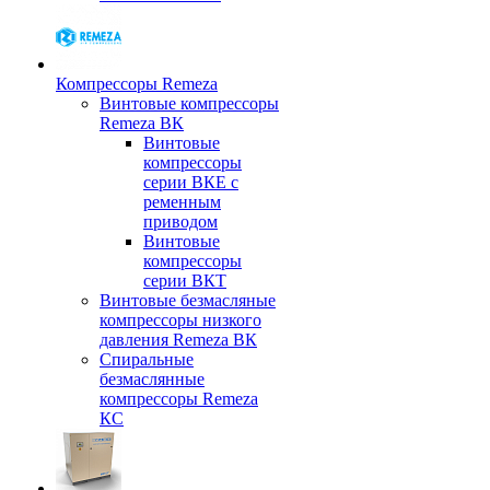
Компрессоры Remeza
Винтовые компрессоры
Remeza ВК
Винтовые
компрессоры
серии ВКЕ с
ременным
приводом
Винтовые
компрессоры
серии ВКТ
Винтовые безмасляные
компрессоры низкого
давления Remeza ВК
Спиральные
безмаслянные
компрессоры Remeza
КС