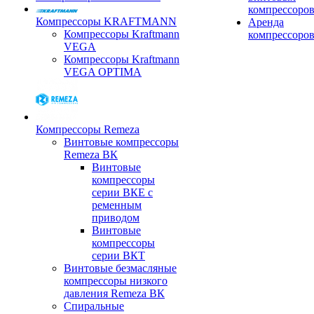
компрессоро
Компрессоры KRAFTMANN
Аренда
Компрессоры Kraftmann
компрессоро
VEGA
Компрессоры Kraftmann
VEGA OPTIMA
Компрессоры Remeza
Винтовые компрессоры
Remeza ВК
Винтовые
компрессоры
серии ВКЕ с
ременным
приводом
Винтовые
компрессоры
серии ВКТ
Винтовые безмасляные
компрессоры низкого
давления Remeza ВК
Спиральные