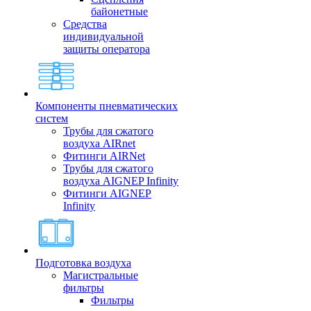
байонетные
Средства
индивидуальной
защиты оператора
Компоненты пневматических
систем
Трубы для сжатого
воздуха AIRnet
Фитинги AIRNet
Трубы для сжатого
воздуха AIGNEP Infinity
Фитинги AIGNEP
Infinity
Подготовка воздуха
Магистральные
фильтры
Фильтры