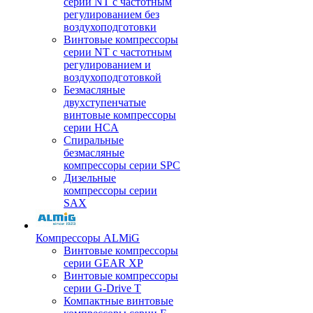
серии NT с частотным
регулированием без
воздухоподготовки
Винтовые компрессоры
серии NT с частотным
регулированием и
воздухоподготовкой
Безмасляные
двухступенчатые
винтовые компрессоры
серии HCA
Спиральные
безмасляные
компрессоры серии SPC
Дизельные
компрессоры серии
SAX
Компрессоры ALMiG
Винтовые компрессоры
серии GEAR XP
Винтовые компрессоры
серии G-Drive T
Компактные винтовые