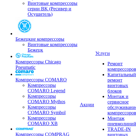
Винтовые компрессоры
серии BK (Ресивер и
Осушитель)
Бежецкие компрессоры
Винтовые компрессоры
Бежецк
Услуги
Компрессоры Chicago
Ремонт
Pneumatic
компрессоро
Капитальный
Компрессоры COMARO
ремонт
Компрессоры
винтовых
COMARO Legend
блоков
Компрессоры
Монтаж и
COMARO Mythos
сервисное
Акции
Компрессоры
обслуживани
COMARO Symbol
компрессоро
Компрессоры
Монтаж
COMARO XB
пневмолини
TRADE-IN
Компрессоры COMPRAG
винтовых