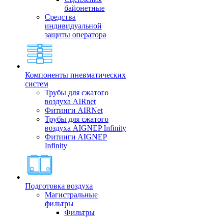
байонетные
Средства
индивидуальной
защиты оператора
Компоненты пневматических
систем
Трубы для сжатого
воздуха AIRnet
Фитинги AIRNet
Трубы для сжатого
воздуха AIGNEP Infinity
Фитинги AIGNEP
Infinity
Подготовка воздуха
Магистральные
фильтры
Фильтры