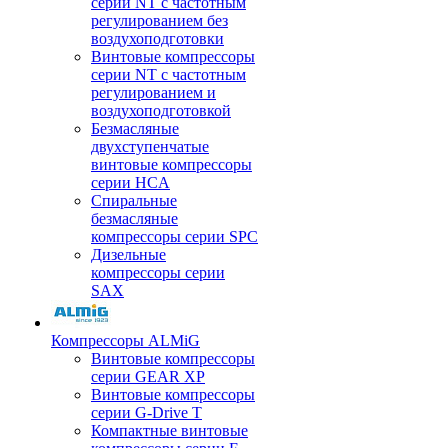
серии NT с частотным
регулированием без
воздухоподготовки
Винтовые компрессоры
серии NT с частотным
регулированием и
воздухоподготовкой
Безмасляные
двухступенчатые
винтовые компрессоры
серии HCA
Спиральные
безмасляные
компрессоры серии SPC
Дизельные
компрессоры серии
SAX
Компрессоры ALMiG
Винтовые компрессоры
серии GEAR XP
Винтовые компрессоры
серии G-Drive T
Компактные винтовые