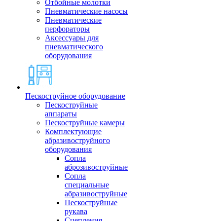
Отбойные молотки
Пневматические насосы
Пневматические
перфораторы
Аксессуары для
пневматического
оборудования
Пескоструйное оборудование
Пескоструйные
аппараты
Пескоструйные камеры
Комплектующие
абразивоструйного
оборудования
Сопла
аброзивоструйные
Сопла
специальные
абразивоструйные
Пескоструйные
рукава
Сцепления