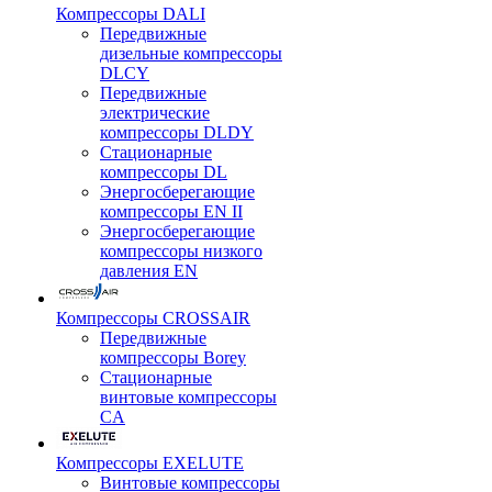
Компрессоры DALI
Передвижные
дизельные компрессоры
DLCY
Передвижные
электрические
компрессоры DLDY
Стационарные
компрессоры DL
Энергосберегающие
компрессоры EN II
Энергосберегающие
компрессоры низкого
давления EN
Компрессоры CROSSAIR
Передвижные
компрессоры Borey
Стационарные
винтовые компрессоры
CA
Компрессоры EXELUTE
Винтовые компрессоры