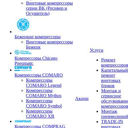
Винтовые компрессоры
серии BK (Ресивер и
Осушитель)
Бежецкие компрессоры
Винтовые компрессоры
Бежецк
Услуги
Компрессоры Chicago
Ремонт
Pneumatic
компрессоро
Капитальный
Компрессоры COMARO
ремонт
Компрессоры
винтовых
COMARO Legend
блоков
Компрессоры
Монтаж и
COMARO Mythos
сервисное
Акции
Компрессоры
обслуживани
COMARO Symbol
компрессоро
Компрессоры
Монтаж
COMARO XB
пневмолини
TRADE-IN
Компрессоры COMPRAG
винтовых