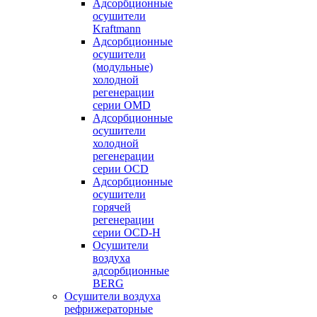
Адсорбционные
осушители
Kraftmann
Адсорбционные
осушители
(модульные)
холодной
регенерации
серии OMD
Адсорбционные
осушители
холодной
регенерации
серии OCD
Адсорбционные
осушители
горячей
регенерации
серии OСD-H
Осушители
воздуха
адсорбционные
BERG
Осушители воздуха
рефрижераторные