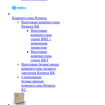
Компрессоры Remeza
Винтовые компрессоры
Remeza ВК
Винтовые
компрессоры
серии ВКЕ с
ременным
приводом
Винтовые
компрессоры
серии ВКТ
Винтовые безмасляные
компрессоры низкого
давления Remeza ВК
Спиральные
безмаслянные
компрессоры Remeza
КС