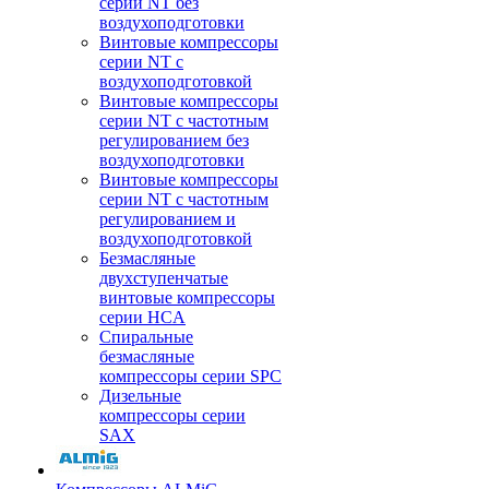
серии NT без
воздухоподготовки
Винтовые компрессоры
серии NT c
воздухоподготовкой
Винтовые компрессоры
серии NT с частотным
регулированием без
воздухоподготовки
Винтовые компрессоры
серии NT с частотным
регулированием и
воздухоподготовкой
Безмасляные
двухступенчатые
винтовые компрессоры
серии HCA
Спиральные
безмасляные
компрессоры серии SPC
Дизельные
компрессоры серии
SAX