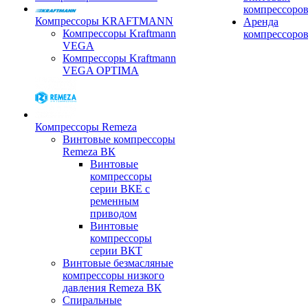
компрессоро
Компрессоры KRAFTMANN
Аренда
Компрессоры Kraftmann
компрессоро
VEGA
Компрессоры Kraftmann
VEGA OPTIMA
Компрессоры Remeza
Винтовые компрессоры
Remeza ВК
Винтовые
компрессоры
серии ВКЕ с
ременным
приводом
Винтовые
компрессоры
серии ВКТ
Винтовые безмасляные
компрессоры низкого
давления Remeza ВК
Спиральные