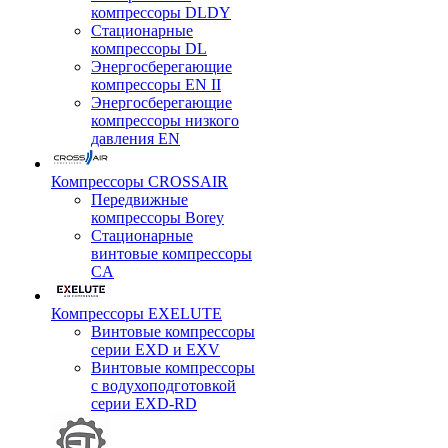
компрессоры DLDY
Стационарные
компрессоры DL
Энергосберегающие
компрессоры EN II
Энергосберегающие
компрессоры низкого
давления EN
Компрессоры CROSSAIR
Передвижные
компрессоры Borey
Стационарные
винтовые компрессоры
CA
Компрессоры EXELUTE
Винтовые компрессоры
серии EXD и EXV
Винтовые компрессоры
с водухоподготовкой
серии EXD-RD