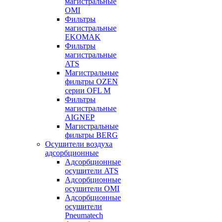
магистральные
OMI
Фильтры
магистральные
EKOMAK
Фильтры
магистральные
ATS
Магистральные
фильтры OZEN
серии OFL M
Фильтры
магистральные
AIGNEP
Магистральные
фильтры BERG
Осушители воздуха
адсорбционные
Адсорбционные
осушители ATS
Адсорбционные
осушители OMI
Адсорбционные
осушители
Pneumatech