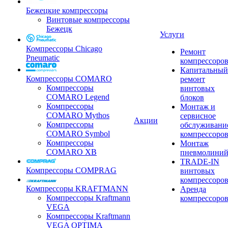
Бежецкие компрессоры
Винтовые компрессоры
Бежецк
Услуги
Компрессоры Chicago
Ремонт
Pneumatic
компрессоро
Капитальный
Компрессоры COMARO
ремонт
Компрессоры
винтовых
COMARO Legend
блоков
Компрессоры
Монтаж и
COMARO Mythos
сервисное
Акции
Компрессоры
обслуживани
COMARO Symbol
компрессоро
Компрессоры
Монтаж
COMARO XB
пневмолини
TRADE-IN
Компрессоры COMPRAG
винтовых
компрессоро
Компрессоры KRAFTMANN
Аренда
Компрессоры Kraftmann
компрессоро
VEGA
Компрессоры Kraftmann
VEGA OPTIMA