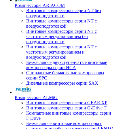
Компрессоры ARIACOM
Винтовые компрессоры серии NT без
воздухоподготовки
Винтовые компрессоры серии NT c
воздухоподготовкой
Винтовые компрессоры серии NT с
частотным регулированием без
воздухоподготовки
Винтовые компрессоры серии NT с
частотным регулированием и
воздухоподготовкой
Безмасляные двухступенчатые винтовые
компрессоры серии HCA
Спиральные безмасляные компрессоры
серии SPC
Дизельные компрессоры серии SAX
Компрессоры ALMiG
Винтовые компрессоры серии GEAR XP
Винтовые компрессоры серии G-Drive T
Компактные винтовые компрессоры серии
F-Drive
Безмасляные винтовые компрессоры с
частотным преобразователем серии LENTO