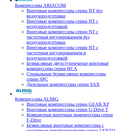
Компрессоры ARIACOM
Винтовые компрессоры серии NT без
воздухоподготовки
Винтовые компрессоры серии NT c
воздухоподготовкой
Винтовые компрессоры серии NT с
частотным регулированием без
воздухоподготовки
Винтовые компрессоры серии NT с
частотным регулированием и
воздухоподготовкой
Безмасляные двухступенчатые винтовые
компрессоры серии HCA
Спиральные безмасляные компрессоры
серии SPC
Дизельные компрессоры серии SAX
Компрессоры ALMiG
Винтовые компрессоры серии GEAR XP
Винтовые компрессоры серии G-Drive T
Компактные винтовые компрессоры серии
F-Drive
Безмасляные винтовые компрессоры с
частотным преобразователем серии LENTO