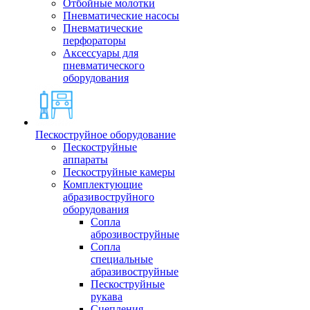
Отбойные молотки
Пневматические насосы
Пневматические
перфораторы
Аксессуары для
пневматического
оборудования
Пескоструйное оборудование
Пескоструйные
аппараты
Пескоструйные камеры
Комплектующие
абразивоструйного
оборудования
Сопла
аброзивоструйные
Сопла
специальные
абразивоструйные
Пескоструйные
рукава
Сцепления