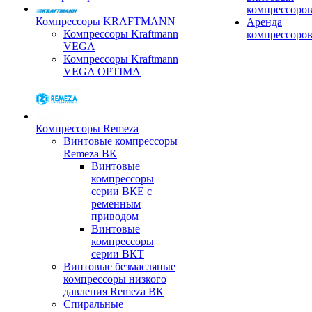
компрессоро
Компрессоры KRAFTMANN
Аренда
Компрессоры Kraftmann
компрессоро
VEGA
Компрессоры Kraftmann
VEGA OPTIMA
Компрессоры Remeza
Винтовые компрессоры
Remeza ВК
Винтовые
компрессоры
серии ВКЕ с
ременным
приводом
Винтовые
компрессоры
серии ВКТ
Винтовые безмасляные
компрессоры низкого
давления Remeza ВК
Спиральные