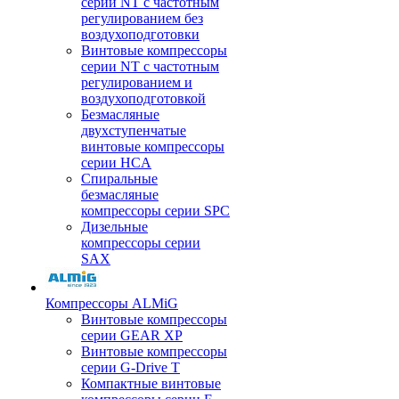
серии NT с частотным
регулированием без
воздухоподготовки
Винтовые компрессоры
серии NT с частотным
регулированием и
воздухоподготовкой
Безмасляные
двухступенчатые
винтовые компрессоры
серии HCA
Спиральные
безмасляные
компрессоры серии SPC
Дизельные
компрессоры серии
SAX
Компрессоры ALMiG
Винтовые компрессоры
серии GEAR XP
Винтовые компрессоры
серии G-Drive T
Компактные винтовые