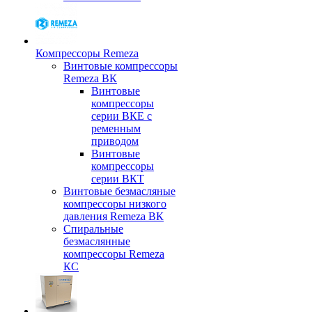
Компрессоры Remeza
Винтовые компрессоры
Remeza ВК
Винтовые
компрессоры
серии ВКЕ с
ременным
приводом
Винтовые
компрессоры
серии ВКТ
Винтовые безмасляные
компрессоры низкого
давления Remeza ВК
Спиральные
безмаслянные
компрессоры Remeza
КС