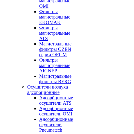
магистральные
OMI
Фильтры
магистральные
EKOMAK
Фильтры
магистральные
ATS
Магистральные
фильтры OZEN
серии OFL M
Фильтры
магистральные
AIGNEP
Магистральные
фильтры BERG
Осушители воздуха
адсорбционные
Адсорбционные
осушители ATS
Адсорбционные
осушители OMI
Адсорбционные
осушители
Pneumatech