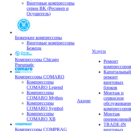
Винтовые компрессоры
серии BK (Ресивер и
Осушитель)
Бежецкие компрессоры
Винтовые компрессоры
Бежецк
Услуги
Компрессоры Chicago
Ремонт
Pneumatic
компрессоро
Капитальный
Компрессоры COMARO
ремонт
Компрессоры
винтовых
COMARO Legend
блоков
Компрессоры
Монтаж и
COMARO Mythos
сервисное
Акции
Компрессоры
обслуживани
COMARO Symbol
компрессоро
Компрессоры
Монтаж
COMARO XB
пневмолини
TRADE-IN
Компрессоры COMPRAG
винтовых