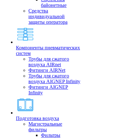
байонетные
Средства
индивидуальной
защиты оператора
Компоненты пневматических
систем
Трубы для сжатого
воздуха AIRnet
Фитинги AIRNet
Трубы для сжатого
воздуха AIGNEP Infinity
Фитинги AIGNEP
Infinity
Подготовка воздуха
Магистральные
фильтры
Фильтры