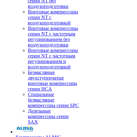
серии NT без
воздухоподготовки
Винтовые компрессоры
серии NT c
воздухоподготовкой
Винтовые компрессоры
серии NT с частотным
регулированием без
воздухоподготовки
Винтовые компрессоры
серии NT с частотным
регулированием и
воздухоподготовкой
Безмасляные
двухступенчатые
винтовые компрессоры
серии HCA
Спиральные
безмасляные
компрессоры серии SPC
Дизельные
компрессоры серии
SAX