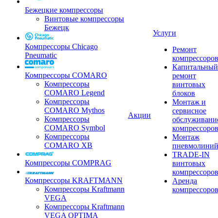
Бежецкие компрессоры
Винтовые компрессоры
Бежецк
Услуги
Компрессоры Chicago
Ремонт
Pneumatic
компрессоро
Капитальный
Компрессоры COMARO
ремонт
Компрессоры
винтовых
COMARO Legend
блоков
Компрессоры
Монтаж и
COMARO Mythos
сервисное
Акции
Компрессоры
обслуживани
COMARO Symbol
компрессоро
Компрессоры
Монтаж
COMARO XB
пневмолини
TRADE-IN
Компрессоры COMPRAG
винтовых
компрессоро
Компрессоры KRAFTMANN
Аренда
Компрессоры Kraftmann
компрессоро
VEGA
Компрессоры Kraftmann
VEGA OPTIMA