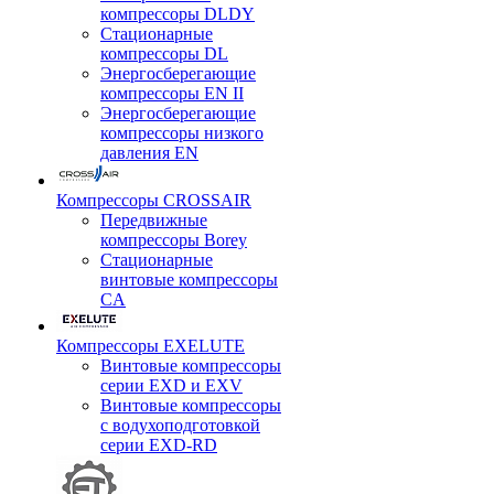
компрессоры DLDY
Стационарные
компрессоры DL
Энергосберегающие
компрессоры EN II
Энергосберегающие
компрессоры низкого
давления EN
Компрессоры CROSSAIR
Передвижные
компрессоры Borey
Стационарные
винтовые компрессоры
CA
Компрессоры EXELUTE
Винтовые компрессоры
серии EXD и EXV
Винтовые компрессоры
с водухоподготовкой
серии EXD-RD