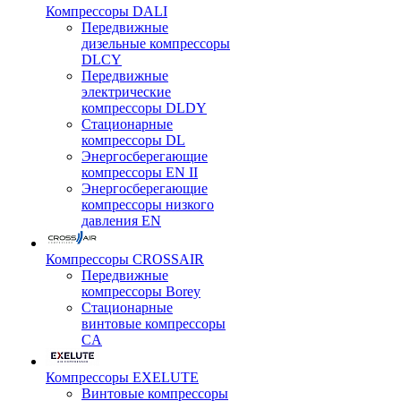
Компрессоры DALI
Передвижные
дизельные компрессоры
DLCY
Передвижные
электрические
компрессоры DLDY
Стационарные
компрессоры DL
Энергосберегающие
компрессоры EN II
Энергосберегающие
компрессоры низкого
давления EN
Компрессоры CROSSAIR
Передвижные
компрессоры Borey
Стационарные
винтовые компрессоры
CA
Компрессоры EXELUTE
Винтовые компрессоры