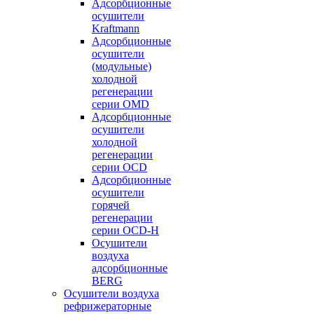
Адсорбционные
осушители
Kraftmann
Адсорбционные
осушители
(модульные)
холодной
регенерации
серии OMD
Адсорбционные
осушители
холодной
регенерации
серии OCD
Адсорбционные
осушители
горячей
регенерации
серии OСD-H
Осушители
воздуха
адсорбционные
BERG
Осушители воздуха
рефрижераторные