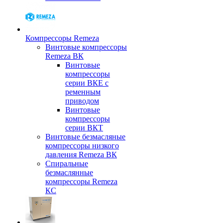
Компрессоры Remeza
Винтовые компрессоры
Remeza ВК
Винтовые
компрессоры
серии ВКЕ с
ременным
приводом
Винтовые
компрессоры
серии ВКТ
Винтовые безмасляные
компрессоры низкого
давления Remeza ВК
Спиральные
безмаслянные
компрессоры Remeza
КС