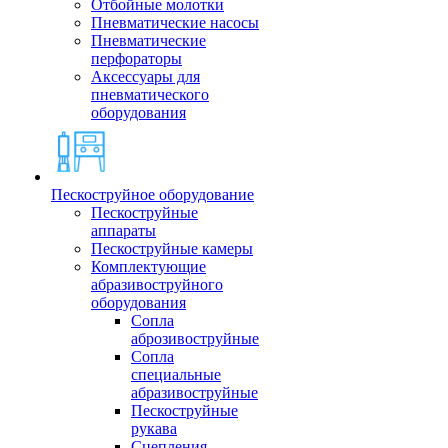
Отбойные молотки
Пневматические насосы
Пневматические
перфораторы
Аксессуары для
пневматического
оборудования
Пескоструйное оборудование
Пескоструйные
аппараты
Пескоструйные камеры
Комплектующие
абразивоструйного
оборудования
Сопла
аброзивоструйные
Сопла
специальные
абразивоструйные
Пескоструйные
рукава
Сцепления