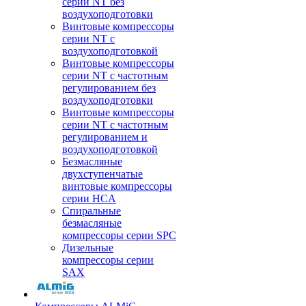
серии NT без
воздухоподготовки
Винтовые компрессоры
серии NT c
воздухоподготовкой
Винтовые компрессоры
серии NT с частотным
регулированием без
воздухоподготовки
Винтовые компрессоры
серии NT с частотным
регулированием и
воздухоподготовкой
Безмасляные
двухступенчатые
винтовые компрессоры
серии HCA
Спиральные
безмасляные
компрессоры серии SPC
Дизельные
компрессоры серии
SAX