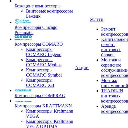
Бежецкие компрессоры
Винтовые компрессоры
Бежецк
Услуги
Компрессоры Chicago
Ремонт
Pneumatic
компрессоро
Капитальный
Компрессоры COMARO
ремонт
Компрессоры
винтовых
COMARO Legend
блоков
Компрессоры
Монтаж и
COMARO Mythos
сервисное
Акции
Компрессоры
обслуживани
COMARO Symbol
компрессоро
Компрессоры
Монтаж
COMARO XB
пневмолини
TRADE-IN
Компрессоры COMPRAG
винтовых
компрессоро
Компрессоры KRAFTMANN
Аренда
Компрессоры Kraftmann
компрессоро
VEGA
Компрессоры Kraftmann
VEGA OPTIMA