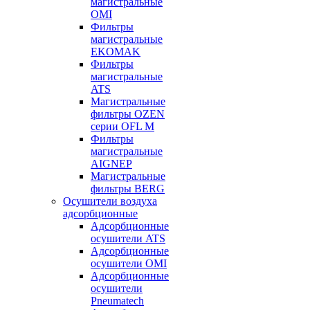
магистральные
OMI
Фильтры
магистральные
EKOMAK
Фильтры
магистральные
ATS
Магистральные
фильтры OZEN
серии OFL M
Фильтры
магистральные
AIGNEP
Магистральные
фильтры BERG
Осушители воздуха
адсорбционные
Адсорбционные
осушители ATS
Адсорбционные
осушители OMI
Адсорбционные
осушители
Pneumatech