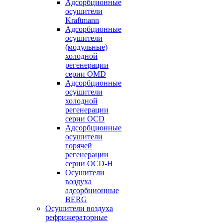
Адсорбционные
осушители
Kraftmann
Адсорбционные
осушители
(модульные)
холодной
регенерации
серии OMD
Адсорбционные
осушители
холодной
регенерации
серии OCD
Адсорбционные
осушители
горячей
регенерации
серии OСD-H
Осушители
воздуха
адсорбционные
BERG
Осушители воздуха
рефрижераторные