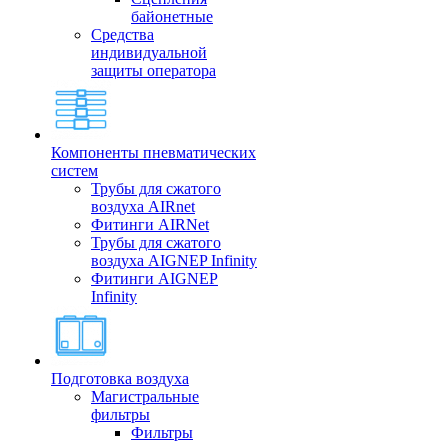
байонетные
Средства
индивидуальной
защиты оператора
Компоненты пневматических
систем
Трубы для сжатого
воздуха AIRnet
Фитинги AIRNet
Трубы для сжатого
воздуха AIGNEP Infinity
Фитинги AIGNEP
Infinity
Подготовка воздуха
Магистральные
фильтры
Фильтры