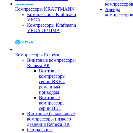
компрессоро
Компрессоры KRAFTMANN
Аренда
Компрессоры Kraftmann
компрессоро
VEGA
Компрессоры Kraftmann
VEGA OPTIMA
Компрессоры Remeza
Винтовые компрессоры
Remeza ВК
Винтовые
компрессоры
серии ВКЕ с
ременным
приводом
Винтовые
компрессоры
серии ВКТ
Винтовые безмасляные
компрессоры низкого
давления Remeza ВК
Спиральные