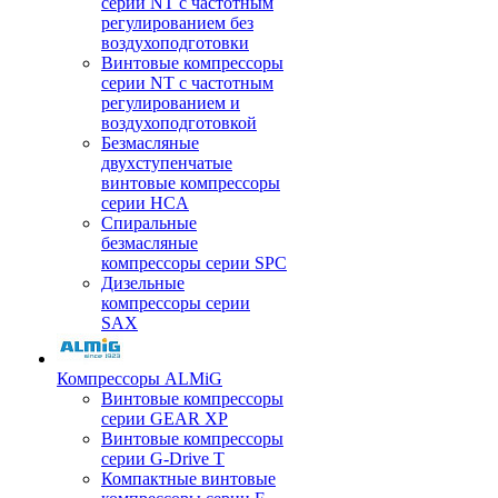
серии NT с частотным
регулированием без
воздухоподготовки
Винтовые компрессоры
серии NT с частотным
регулированием и
воздухоподготовкой
Безмасляные
двухступенчатые
винтовые компрессоры
серии HCA
Спиральные
безмасляные
компрессоры серии SPC
Дизельные
компрессоры серии
SAX
Компрессоры ALMiG
Винтовые компрессоры
серии GEAR XP
Винтовые компрессоры
серии G-Drive T
Компактные винтовые