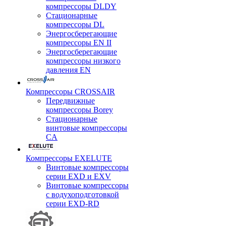
компрессоры DLDY
Стационарные
компрессоры DL
Энергосберегающие
компрессоры EN II
Энергосберегающие
компрессоры низкого
давления EN
Компрессоры CROSSAIR
Передвижные
компрессоры Borey
Стационарные
винтовые компрессоры
CA
Компрессоры EXELUTE
Винтовые компрессоры
серии EXD и EXV
Винтовые компрессоры
с водухоподготовкой
серии EXD-RD