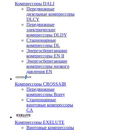
Компрессоры DALI
Передвижные
дизельные компрессоры
DLCY
Передвижные
электрические
компрессоры DLDY
Стационарные
компрессоры DL
Энергосберегающие
компрессоры EN II
Энергосберегающие
компрессоры низкого
давления EN
Компрессоры CROSSAIR
Передвижные
компрессоры Borey
Стационарные
винтовые компрессоры
CA
Компрессоры EXELUTE
Винтовые компрессоры