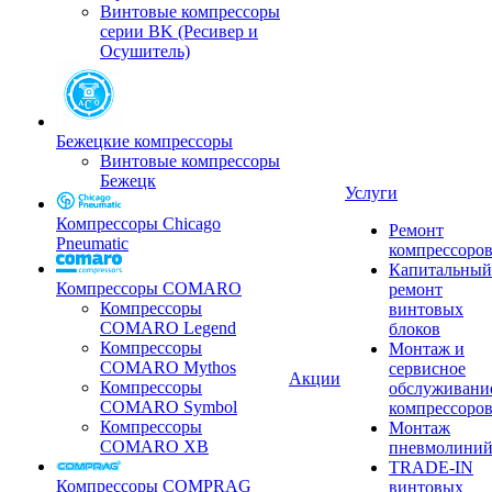
Винтовые компрессоры
серии BK (Ресивер и
Осушитель)
Бежецкие компрессоры
Винтовые компрессоры
Бежецк
Услуги
Компрессоры Chicago
Ремонт
Pneumatic
компрессоро
Капитальный
Компрессоры COMARO
ремонт
Компрессоры
винтовых
COMARO Legend
блоков
Компрессоры
Монтаж и
COMARO Mythos
сервисное
Акции
Компрессоры
обслуживани
COMARO Symbol
компрессоро
Компрессоры
Монтаж
COMARO XB
пневмолини
TRADE-IN
Компрессоры COMPRAG
винтовых