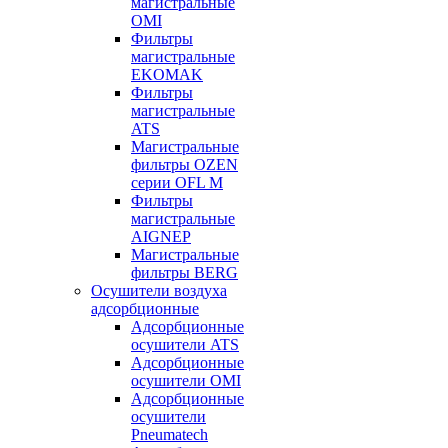
магистральные
OMI
Фильтры
магистральные
EKOMAK
Фильтры
магистральные
ATS
Магистральные
фильтры OZEN
серии OFL M
Фильтры
магистральные
AIGNEP
Магистральные
фильтры BERG
Осушители воздуха
адсорбционные
Адсорбционные
осушители ATS
Адсорбционные
осушители OMI
Адсорбционные
осушители
Pneumatech