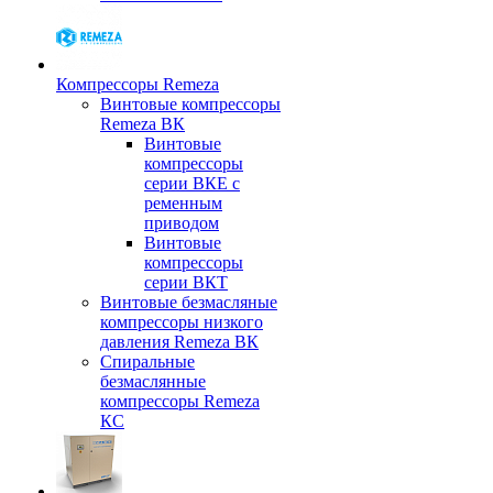
Компрессоры Remeza
Винтовые компрессоры
Remeza ВК
Винтовые
компрессоры
серии ВКЕ с
ременным
приводом
Винтовые
компрессоры
серии ВКТ
Винтовые безмасляные
компрессоры низкого
давления Remeza ВК
Спиральные
безмаслянные
компрессоры Remeza
КС