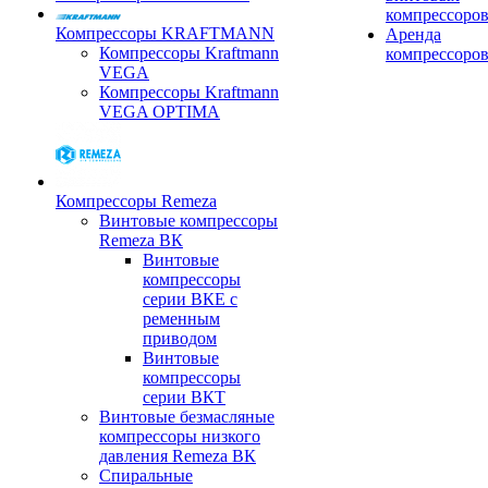
компрессоро
Компрессоры KRAFTMANN
Аренда
Компрессоры Kraftmann
компрессоро
VEGA
Компрессоры Kraftmann
VEGA OPTIMA
Компрессоры Remeza
Винтовые компрессоры
Remeza ВК
Винтовые
компрессоры
серии ВКЕ с
ременным
приводом
Винтовые
компрессоры
серии ВКТ
Винтовые безмасляные
компрессоры низкого
давления Remeza ВК
Спиральные