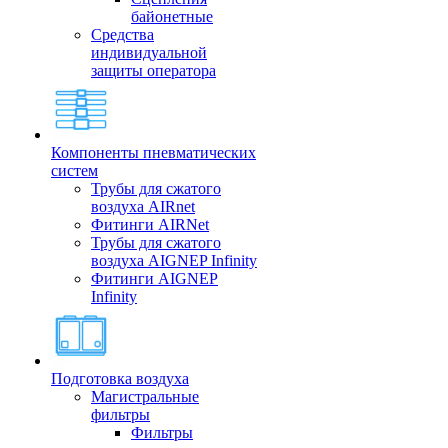
байонетные
Средства
индивидуальной
защиты оператора
Компоненты пневматических
систем
Трубы для сжатого
воздуха AIRnet
Фитинги AIRNet
Трубы для сжатого
воздуха AIGNEP Infinity
Фитинги AIGNEP
Infinity
Подготовка воздуха
Магистральные
фильтры
Фильтры