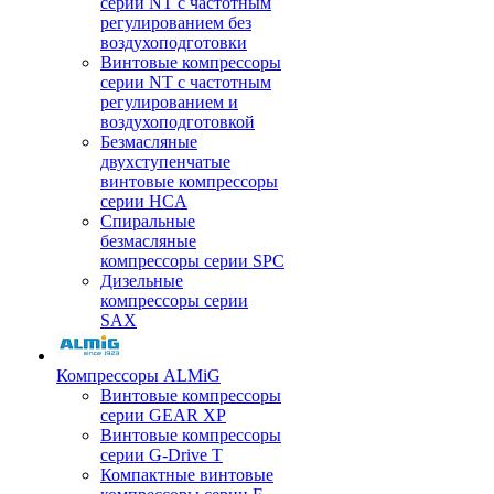
серии NT с частотным
регулированием без
воздухоподготовки
Винтовые компрессоры
серии NT с частотным
регулированием и
воздухоподготовкой
Безмасляные
двухступенчатые
винтовые компрессоры
серии HCA
Спиральные
безмасляные
компрессоры серии SPC
Дизельные
компрессоры серии
SAX
Компрессоры ALMiG
Винтовые компрессоры
серии GEAR XP
Винтовые компрессоры
серии G-Drive T
Компактные винтовые