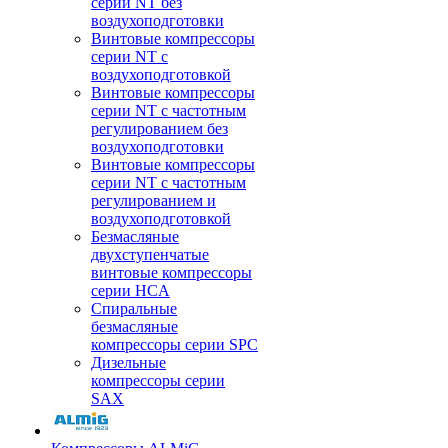
серии NT без
воздухоподготовки
Винтовые компрессоры
серии NT c
воздухоподготовкой
Винтовые компрессоры
серии NT с частотным
регулированием без
воздухоподготовки
Винтовые компрессоры
серии NT с частотным
регулированием и
воздухоподготовкой
Безмасляные
двухступенчатые
винтовые компрессоры
серии HCA
Спиральные
безмасляные
компрессоры серии SPC
Дизельные
компрессоры серии
SAX