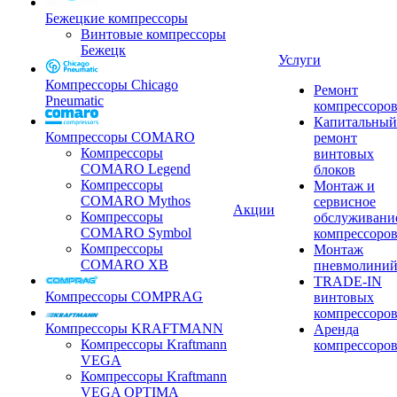
Бежецкие компрессоры
Винтовые компрессоры
Бежецк
Услуги
Компрессоры Chicago
Ремонт
Pneumatic
компрессоро
Капитальный
Компрессоры COMARO
ремонт
Компрессоры
винтовых
COMARO Legend
блоков
Компрессоры
Монтаж и
COMARO Mythos
сервисное
Акции
Компрессоры
обслуживани
COMARO Symbol
компрессоро
Компрессоры
Монтаж
COMARO XB
пневмолини
TRADE-IN
Компрессоры COMPRAG
винтовых
компрессоро
Компрессоры KRAFTMANN
Аренда
Компрессоры Kraftmann
компрессоро
VEGA
Компрессоры Kraftmann
VEGA OPTIMA