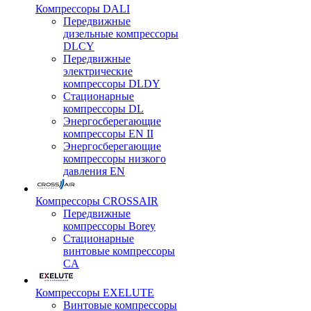
Компрессоры DALI
Передвижные
дизельные компрессоры
DLCY
Передвижные
электрические
компрессоры DLDY
Стационарные
компрессоры DL
Энергосберегающие
компрессоры EN II
Энергосберегающие
компрессоры низкого
давления EN
Компрессоры CROSSAIR
Передвижные
компрессоры Borey
Стационарные
винтовые компрессоры
CA
Компрессоры EXELUTE
Винтовые компрессоры