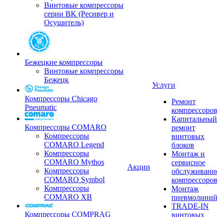
Винтовые компрессоры
серии BK (Ресивер и
Осушитель)
Бежецкие компрессоры
Винтовые компрессоры
Бежецк
Услуги
Компрессоры Chicago
Ремонт
Pneumatic
компрессоро
Капитальный
Компрессоры COMARO
ремонт
Компрессоры
винтовых
COMARO Legend
блоков
Компрессоры
Монтаж и
COMARO Mythos
сервисное
Акции
Компрессоры
обслуживани
COMARO Symbol
компрессоро
Компрессоры
Монтаж
COMARO XB
пневмолини
TRADE-IN
Компрессоры COMPRAG
винтовых