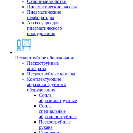
Отбойные молотки
Пневматические насосы
Пневматические
перфораторы
Аксессуары для
пневматического
оборудования
Пескоструйное оборудование
Пескоструйные
аппараты
Пескоструйные камеры
Комплектующие
абразивоструйного
оборудования
Сопла
аброзивоструйные
Сопла
специальные
абразивоструйные
Пескоструйные
рукава
Сцепления