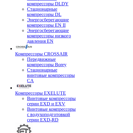
компрессоры DLDY
Стационарные
компрессоры DL
Энергосберегающие
компрессоры EN II
Энергосберегающие
компрессоры низкого
давления EN
Компрессоры CROSSAIR
Передвижные
компрессоры Borey
Стационарные
винтовые компрессоры
CA
Компрессоры EXELUTE
Винтовые компрессоры
серии EXD и EXV
Винтовые компрессоры
с водухоподготовкой
серии EXD-RD