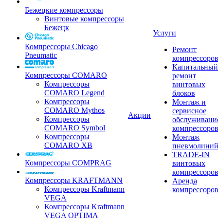
Бежецкие компрессоры
Винтовые компрессоры
Бежецк
Услуги
Компрессоры Chicago
Ремонт
Pneumatic
компрессоро
Капитальный
Компрессоры COMARO
ремонт
Компрессоры
винтовых
COMARO Legend
блоков
Компрессоры
Монтаж и
COMARO Mythos
сервисное
Акции
Компрессоры
обслуживани
COMARO Symbol
компрессоро
Компрессоры
Монтаж
COMARO XB
пневмолини
TRADE-IN
Компрессоры COMPRAG
винтовых
компрессоро
Компрессоры KRAFTMANN
Аренда
Компрессоры Kraftmann
компрессоро
VEGA
Компрессоры Kraftmann
VEGA OPTIMA