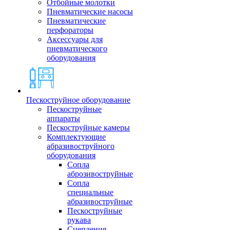
Отбойные молотки
Пневматические насосы
Пневматические
перфораторы
Аксессуары для
пневматического
оборудования
Пескоструйное оборудование
Пескоструйные
аппараты
Пескоструйные камеры
Комплектующие
абразивоструйного
оборудования
Сопла
аброзивоструйные
Сопла
специальные
абразивоструйные
Пескоструйные
рукава
Сцепления