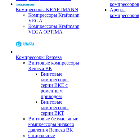
компрессоро
Компрессоры KRAFTMANN
Аренда
Компрессоры Kraftmann
компрессоро
VEGA
Компрессоры Kraftmann
VEGA OPTIMA
Компрессоры Remeza
Винтовые компрессоры
Remeza ВК
Винтовые
компрессоры
серии ВКЕ с
ременным
приводом
Винтовые
компрессоры
серии ВКТ
Винтовые безмасляные
компрессоры низкого
давления Remeza ВК
Спиральные