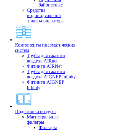
байонетные
Средства
индивидуальной
защиты оператора
Компоненты пневматических
систем
Трубы для сжатого
воздуха AIRnet
Фитинги AIRNet
Трубы для сжатого
воздуха AIGNEP Infinity
Фитинги AIGNEP
Infinity
Подготовка воздуха
Магистральные
фильтры
Фильтры