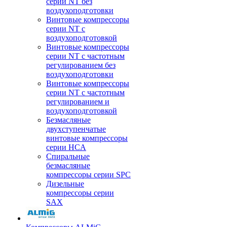
серии NT без
воздухоподготовки
Винтовые компрессоры
серии NT c
воздухоподготовкой
Винтовые компрессоры
серии NT с частотным
регулированием без
воздухоподготовки
Винтовые компрессоры
серии NT с частотным
регулированием и
воздухоподготовкой
Безмасляные
двухступенчатые
винтовые компрессоры
серии HCA
Спиральные
безмасляные
компрессоры серии SPC
Дизельные
компрессоры серии
SAX