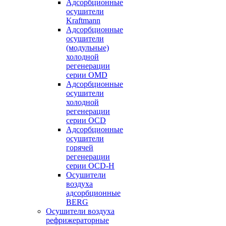
Адсорбционные
осушители
Kraftmann
Адсорбционные
осушители
(модульные)
холодной
регенерации
серии OMD
Адсорбционные
осушители
холодной
регенерации
серии OCD
Адсорбционные
осушители
горячей
регенерации
серии OСD-H
Осушители
воздуха
адсорбционные
BERG
Осушители воздуха
рефрижераторные