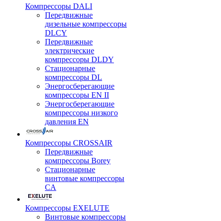
Компрессоры DALI
Передвижные
дизельные компрессоры
DLCY
Передвижные
электрические
компрессоры DLDY
Стационарные
компрессоры DL
Энергосберегающие
компрессоры EN II
Энергосберегающие
компрессоры низкого
давления EN
Компрессоры CROSSAIR
Передвижные
компрессоры Borey
Стационарные
винтовые компрессоры
CA
Компрессоры EXELUTE
Винтовые компрессоры