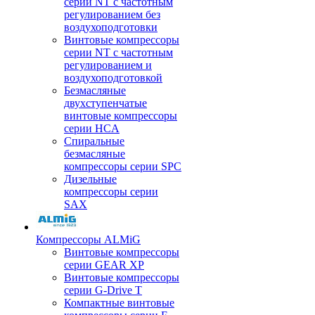
серии NT с частотным
регулированием без
воздухоподготовки
Винтовые компрессоры
серии NT с частотным
регулированием и
воздухоподготовкой
Безмасляные
двухступенчатые
винтовые компрессоры
серии HCA
Спиральные
безмасляные
компрессоры серии SPC
Дизельные
компрессоры серии
SAX
Компрессоры ALMiG
Винтовые компрессоры
серии GEAR XP
Винтовые компрессоры
серии G-Drive T
Компактные винтовые