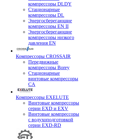
компрессоры DLDY
Стационарные
компрессоры DL
Энергосберегающие
компрессоры EN II
Энергосберегающие
компрессоры низкого
давления EN
Компрессоры CROSSAIR
Передвижные
компрессоры Borey
Стационарные
винтовые компрессоры
CA
Компрессоры EXELUTE
Винтовые компрессоры
серии EXD и EXV
Винтовые компрессоры
с водухоподготовкой
серии EXD-RD