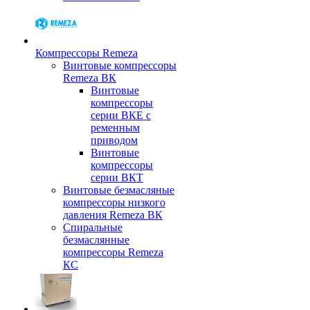
Компрессоры Remeza
Винтовые компрессоры
Remeza ВК
Винтовые
компрессоры
серии ВКЕ с
ременным
приводом
Винтовые
компрессоры
серии ВКТ
Винтовые безмасляные
компрессоры низкого
давления Remeza ВК
Спиральные
безмаслянные
компрессоры Remeza
КС