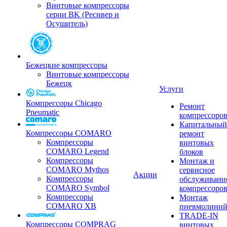
Винтовые компрессоры
серии BK (Ресивер и
Осушитель)
Бежецкие компрессоры
Винтовые компрессоры
Бежецк
Услуги
Компрессоры Chicago
Ремонт
Pneumatic
компрессоро
Капитальный
Компрессоры COMARO
ремонт
Компрессоры
винтовых
COMARO Legend
блоков
Компрессоры
Монтаж и
COMARO Mythos
сервисное
Акции
Компрессоры
обслуживани
COMARO Symbol
компрессоро
Компрессоры
Монтаж
COMARO XB
пневмолини
TRADE-IN
Компрессоры COMPRAG
винтовых