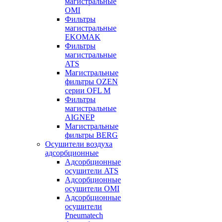
магистральные
OMI
Фильтры
магистральные
EKOMAK
Фильтры
магистральные
ATS
Магистральные
фильтры OZEN
серии OFL M
Фильтры
магистральные
AIGNEP
Магистральные
фильтры BERG
Осушители воздуха
адсорбционные
Адсорбционные
осушители ATS
Адсорбционные
осушители OMI
Адсорбционные
осушители
Pneumatech