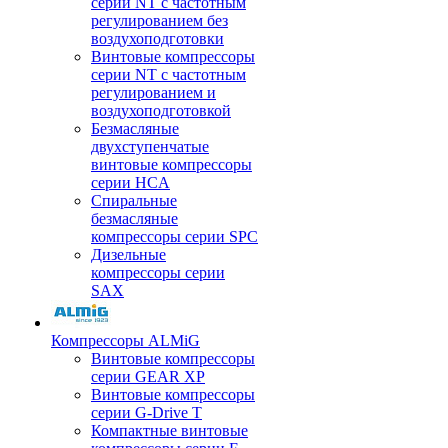
серии NT с частотным
регулированием без
воздухоподготовки
Винтовые компрессоры
серии NT с частотным
регулированием и
воздухоподготовкой
Безмасляные
двухступенчатые
винтовые компрессоры
серии HCA
Спиральные
безмасляные
компрессоры серии SPC
Дизельные
компрессоры серии
SAX
Компрессоры ALMiG
Винтовые компрессоры
серии GEAR XP
Винтовые компрессоры
серии G-Drive T
Компактные винтовые