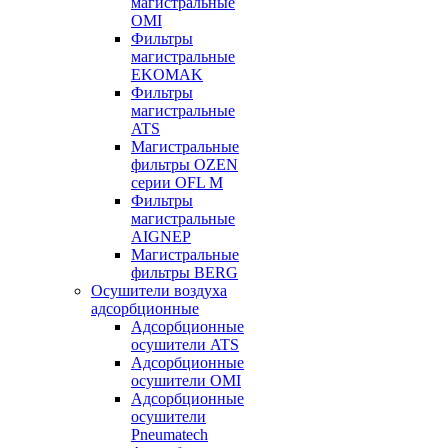
магистральные
OMI
Фильтры
магистральные
EKOMAK
Фильтры
магистральные
ATS
Магистральные
фильтры OZEN
серии OFL M
Фильтры
магистральные
AIGNEP
Магистральные
фильтры BERG
Осушители воздуха
адсорбционные
Адсорбционные
осушители ATS
Адсорбционные
осушители OMI
Адсорбционные
осушители
Pneumatech