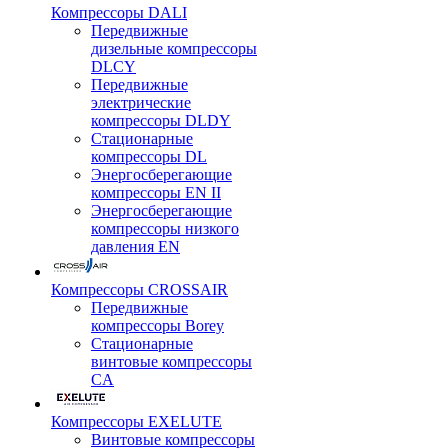
Компрессоры DALI
Передвижные
дизельные компрессоры
DLCY
Передвижные
электрические
компрессоры DLDY
Стационарные
компрессоры DL
Энергосберегающие
компрессоры EN II
Энергосберегающие
компрессоры низкого
давления EN
Компрессоры CROSSAIR
Передвижные
компрессоры Borey
Стационарные
винтовые компрессоры
CA
Компрессоры EXELUTE
Винтовые компрессоры