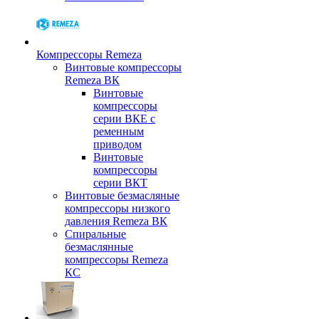
Компрессоры Remeza
Винтовые компрессоры
Remeza ВК
Винтовые
компрессоры
серии ВКЕ с
ременным
приводом
Винтовые
компрессоры
серии ВКТ
Винтовые безмасляные
компрессоры низкого
давления Remeza ВК
Спиральные
безмаслянные
компрессоры Remeza
КС