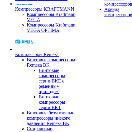
компрессоро
Компрессоры KRAFTMANN
Аренда
Компрессоры Kraftmann
компрессоро
VEGA
Компрессоры Kraftmann
VEGA OPTIMA
Компрессоры Remeza
Винтовые компрессоры
Remeza ВК
Винтовые
компрессоры
серии ВКЕ с
ременным
приводом
Винтовые
компрессоры
серии ВКТ
Винтовые безмасляные
компрессоры низкого
давления Remeza ВК
Спиральные