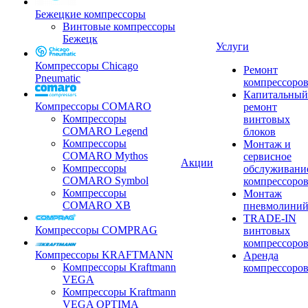
Бежецкие компрессоры
Винтовые компрессоры
Бежецк
Услуги
Компрессоры Chicago
Ремонт
Pneumatic
компрессоро
Капитальный
Компрессоры COMARO
ремонт
Компрессоры
винтовых
COMARO Legend
блоков
Компрессоры
Монтаж и
COMARO Mythos
сервисное
Акции
Компрессоры
обслуживани
COMARO Symbol
компрессоро
Компрессоры
Монтаж
COMARO XB
пневмолини
TRADE-IN
Компрессоры COMPRAG
винтовых
компрессоро
Компрессоры KRAFTMANN
Аренда
Компрессоры Kraftmann
компрессоро
VEGA
Компрессоры Kraftmann
VEGA OPTIMA