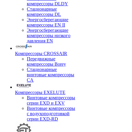
компрессоры DLDY
Стационарные
компрессоры DL
Энергосберегающие
компрессоры EN II
Энергосберегающие
компрессоры низкого
давления EN
Компрессоры CROSSAIR
Передвижные
компрессоры Borey
Стационарные
винтовые компрессоры
CA
Компрессоры EXELUTE
Винтовые компрессоры
серии EXD и EXV
Винтовые компрессоры
с водухоподготовкой
серии EXD-RD