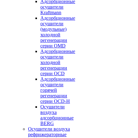
Адсорбционные
осушители
Kraftmann
Адсорбционные
осушители
(модульные)
холодной
регенерации
серии OMD
Адсорбционные
осушители
холодной
регенерации
серии OCD
Адсорбционные
осушители
горячей
регенерации
серии OСD-H
Осушители
воздуха
адсорбционные
BERG
Осушители воздуха
рефрижераторные