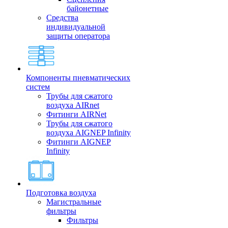
байонетные
Средства
индивидуальной
защиты оператора
Компоненты пневматических
систем
Трубы для сжатого
воздуха AIRnet
Фитинги AIRNet
Трубы для сжатого
воздуха AIGNEP Infinity
Фитинги AIGNEP
Infinity
Подготовка воздуха
Магистральные
фильтры
Фильтры