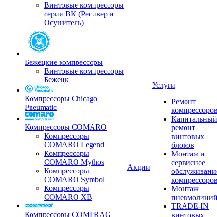
Винтовые компрессоры
серии BK (Ресивер и
Осушитель)
Бежецкие компрессоры
Винтовые компрессоры
Бежецк
Услуги
Компрессоры Chicago
Ремонт
Pneumatic
компрессоро
Капитальный
Компрессоры COMARO
ремонт
Компрессоры
винтовых
COMARO Legend
блоков
Компрессоры
Монтаж и
COMARO Mythos
сервисное
Акции
Компрессоры
обслуживани
COMARO Symbol
компрессоро
Компрессоры
Монтаж
COMARO XB
пневмолини
TRADE-IN
Компрессоры COMPRAG
винтовых