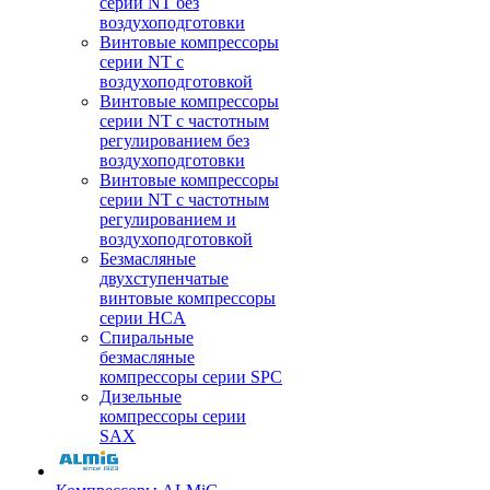
серии NT без
воздухоподготовки
Винтовые компрессоры
серии NT c
воздухоподготовкой
Винтовые компрессоры
серии NT с частотным
регулированием без
воздухоподготовки
Винтовые компрессоры
серии NT с частотным
регулированием и
воздухоподготовкой
Безмасляные
двухступенчатые
винтовые компрессоры
серии HCA
Спиральные
безмасляные
компрессоры серии SPC
Дизельные
компрессоры серии
SAX