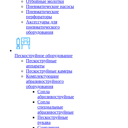
Отбойные молотки
Пневматические насосы
Пневматические
перфораторы
Аксессуары для
пневматического
оборудования
Пескоструйное оборудование
Пескоструйные
аппараты
Пескоструйные камеры
Комплектующие
абразивоструйного
оборудования
Сопла
аброзивоструйные
Сопла
специальные
абразивоструйные
Пескоструйные
рукава
Сцепления