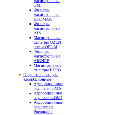
магистральные
OMI
Фильтры
магистральные
EKOMAK
Фильтры
магистральные
ATS
Магистральные
фильтры OZEN
серии OFL M
Фильтры
магистральные
AIGNEP
Магистральные
фильтры BERG
Осушители воздуха
адсорбционные
Адсорбционные
осушители ATS
Адсорбционные
осушители OMI
Адсорбционные
осушители
Pneumatech