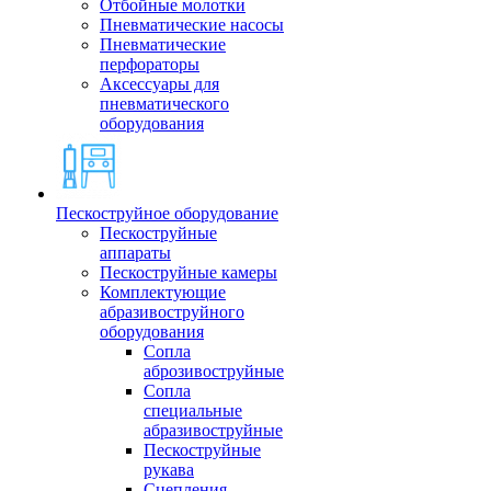
Отбойные молотки
Пневматические насосы
Пневматические
перфораторы
Аксессуары для
пневматического
оборудования
Пескоструйное оборудование
Пескоструйные
аппараты
Пескоструйные камеры
Комплектующие
абразивоструйного
оборудования
Сопла
аброзивоструйные
Сопла
специальные
абразивоструйные
Пескоструйные
рукава
Сцепления