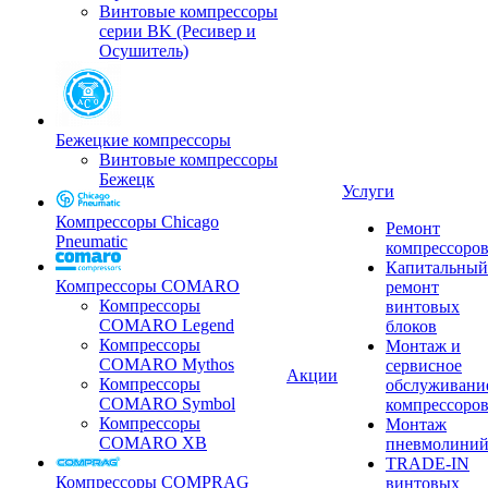
Винтовые компрессоры
серии BK (Ресивер и
Осушитель)
Бежецкие компрессоры
Винтовые компрессоры
Бежецк
Услуги
Компрессоры Chicago
Ремонт
Pneumatic
компрессоро
Капитальный
Компрессоры COMARO
ремонт
Компрессоры
винтовых
COMARO Legend
блоков
Компрессоры
Монтаж и
COMARO Mythos
сервисное
Акции
Компрессоры
обслуживани
COMARO Symbol
компрессоро
Компрессоры
Монтаж
COMARO XB
пневмолини
TRADE-IN
Компрессоры COMPRAG
винтовых