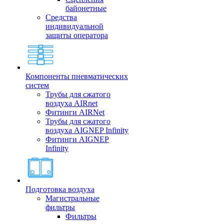
байонетные
Средства
индивидуальной
защиты оператора
Компоненты пневматических
систем
Трубы для сжатого
воздуха AIRnet
Фитинги AIRNet
Трубы для сжатого
воздуха AIGNEP Infinity
Фитинги AIGNEP
Infinity
Подготовка воздуха
Магистральные
фильтры
Фильтры