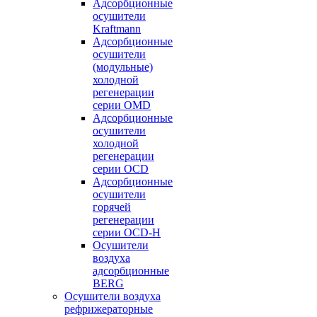
Адсорбционные
осушители
Kraftmann
Адсорбционные
осушители
(модульные)
холодной
регенерации
серии OMD
Адсорбционные
осушители
холодной
регенерации
серии OCD
Адсорбционные
осушители
горячей
регенерации
серии OСD-H
Осушители
воздуха
адсорбционные
BERG
Осушители воздуха
рефрижераторные