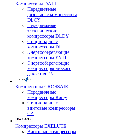
Компрессоры DALI
Передвижные
дизельные компрессоры
DLCY
Передвижные
электрические
компрессоры DLDY
Стационарные
компрессоры DL
Энергосберегающие
компрессоры EN II
Энергосберегающие
компрессоры низкого
давления EN
Компрессоры CROSSAIR
Передвижные
компрессоры Borey
Стационарные
винтовые компрессоры
CA
Компрессоры EXELUTE
Винтовые компрессоры