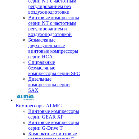
серии NT с частотным
регулированием без
воздухоподготовки
Винтовые компрессоры
серии NT с частотным
регулированием и
воздухоподготовкой
Безмасляные
двухступенчатые
винтовые компрессоры
серии HCA
Спиральные
безмасляные
компрессоры серии SPC
Дизельные
компрессоры серии
SAX
Компрессоры ALMiG
Винтовые компрессоры
серии GEAR XP
Винтовые компрессоры
серии G-Drive T
Компактные винтовые