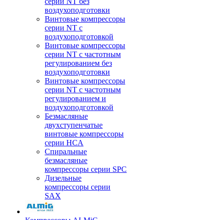
серии NT без
воздухоподготовки
Винтовые компрессоры
серии NT c
воздухоподготовкой
Винтовые компрессоры
серии NT с частотным
регулированием без
воздухоподготовки
Винтовые компрессоры
серии NT с частотным
регулированием и
воздухоподготовкой
Безмасляные
двухступенчатые
винтовые компрессоры
серии HCA
Спиральные
безмасляные
компрессоры серии SPC
Дизельные
компрессоры серии
SAX