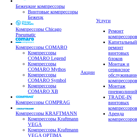
Бежецкие компрессоры
Винтовые компрессоры
Бежецк
Услуги
Компрессоры Chicago
Ремонт
Pneumatic
компрессоро
Капитальный
Компрессоры COMARO
ремонт
Компрессоры
винтовых
COMARO Legend
блоков
Компрессоры
Монтаж и
COMARO Mythos
сервисное
Акции
Компрессоры
обслуживани
COMARO Symbol
компрессоро
Компрессоры
Монтаж
COMARO XB
пневмолини
TRADE-IN
Компрессоры COMPRAG
винтовых
компрессоро
Компрессоры KRAFTMANN
Аренда
Компрессоры Kraftmann
компрессоро
VEGA
Компрессоры Kraftmann
VEGA OPTIMA