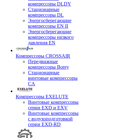
компрессоры DLDY
Стационарные
компрессоры DL
Энергосберегающие
компрессоры EN II
Энергосберегающие
компрессоры низкого
давления EN
Компрессоры CROSSAIR
Передвижные
компрессоры Borey
Стационарные
винтовые компрессоры
CA
Компрессоры EXELUTE
Винтовые компрессоры
серии EXD и EXV
Винтовые компрессоры
с водухоподготовкой
серии EXD-RD