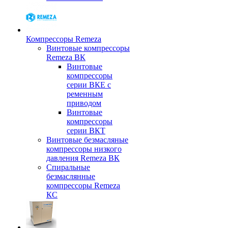
Компрессоры Remeza
Винтовые компрессоры
Remeza ВК
Винтовые
компрессоры
серии ВКЕ с
ременным
приводом
Винтовые
компрессоры
серии ВКТ
Винтовые безмасляные
компрессоры низкого
давления Remeza ВК
Спиральные
безмаслянные
компрессоры Remeza
КС