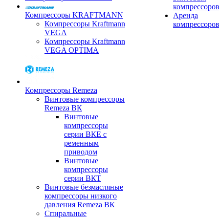
компрессоро
Компрессоры KRAFTMANN
Аренда
Компрессоры Kraftmann
компрессоро
VEGA
Компрессоры Kraftmann
VEGA OPTIMA
Компрессоры Remeza
Винтовые компрессоры
Remeza ВК
Винтовые
компрессоры
серии ВКЕ с
ременным
приводом
Винтовые
компрессоры
серии ВКТ
Винтовые безмасляные
компрессоры низкого
давления Remeza ВК
Спиральные