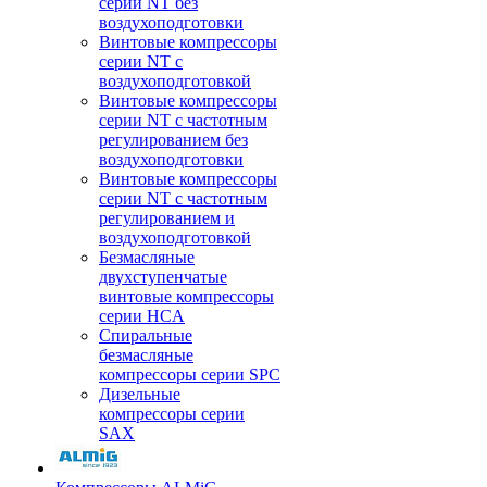
серии NT без
воздухоподготовки
Винтовые компрессоры
серии NT c
воздухоподготовкой
Винтовые компрессоры
серии NT с частотным
регулированием без
воздухоподготовки
Винтовые компрессоры
серии NT с частотным
регулированием и
воздухоподготовкой
Безмасляные
двухступенчатые
винтовые компрессоры
серии HCA
Спиральные
безмасляные
компрессоры серии SPC
Дизельные
компрессоры серии
SAX