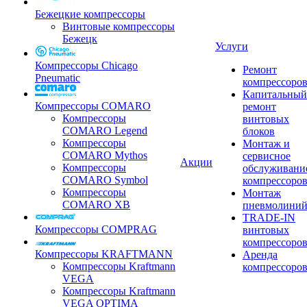
Бежецкие компрессоры
Винтовые компрессоры
Бежецк
Услуги
Компрессоры Chicago
Ремонт
Pneumatic
компрессоро
Капитальный
Компрессоры COMARO
ремонт
Компрессоры
винтовых
COMARO Legend
блоков
Компрессоры
Монтаж и
COMARO Mythos
сервисное
Акции
Компрессоры
обслуживани
COMARO Symbol
компрессоро
Компрессоры
Монтаж
COMARO XB
пневмолини
TRADE-IN
Компрессоры COMPRAG
винтовых
компрессоро
Компрессоры KRAFTMANN
Аренда
Компрессоры Kraftmann
компрессоро
VEGA
Компрессоры Kraftmann
VEGA OPTIMA