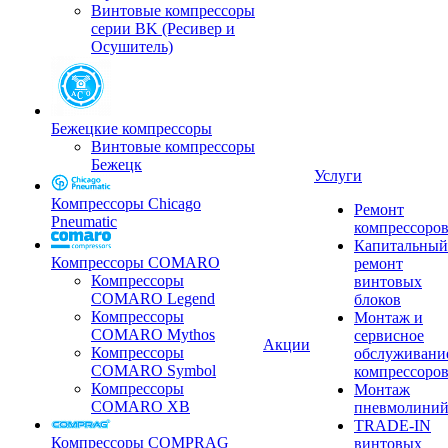
Винтовые компрессоры
серии BK (Ресивер и
Осушитель)
Бежецкие компрессоры
Винтовые компрессоры
Бежецк
Услуги
Компрессоры Chicago
Ремонт
Pneumatic
компрессоро
Капитальный
Компрессоры COMARO
ремонт
Компрессоры
винтовых
COMARO Legend
блоков
Компрессоры
Монтаж и
COMARO Mythos
сервисное
Акции
Компрессоры
обслуживани
COMARO Symbol
компрессоро
Компрессоры
Монтаж
COMARO XB
пневмолини
TRADE-IN
Компрессоры COMPRAG
винтовых