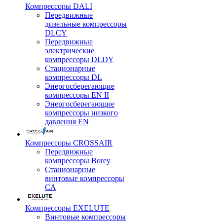
Компрессоры DALI
Передвижные
дизельные компрессоры
DLCY
Передвижные
электрические
компрессоры DLDY
Стационарные
компрессоры DL
Энергосберегающие
компрессоры EN II
Энергосберегающие
компрессоры низкого
давления EN
Компрессоры CROSSAIR
Передвижные
компрессоры Borey
Стационарные
винтовые компрессоры
CA
Компрессоры EXELUTE
Винтовые компрессоры