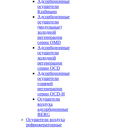
Адсорбционные
осушители
Kraftmann
Адсорбционные
осушители
(модульные)
холодной
регенерации
серии OMD
Адсорбционные
осушители
холодной
регенерации
серии OCD
Адсорбционные
осушители
горячей
регенерации
серии OСD-H
Осушители
воздуха
адсорбционные
BERG
Осушители воздуха
рефрижераторные