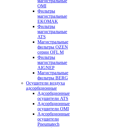
магистральные
OMI
Фильтры
магистральные
EKOMAK
Фильтры
магистральные
ATS
Магистральные
фильтры OZEN
серии OFL M
Фильтры
магистральные
AIGNEP
Магистральные
фильтры BERG
Осушители воздуха
адсорбционные
Адсорбционные
осушители ATS
Адсорбционные
осушители OMI
Адсорбционные
осушители
Pneumatech