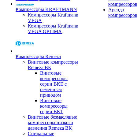
компрессоро
Компрессоры KRAFTMANN
Аренда
Компрессоры Kraftmann
компрессоро
VEGA
Компрессоры Kraftmann
VEGA OPTIMA
Компрессоры Remeza
Винтовые компрессоры
Remeza ВК
Винтовые
компрессоры
серии ВКЕ с
ременным
приводом
Винтовые
компрессоры
серии ВКТ
Винтовые безмасляные
компрессоры низкого
давления Remeza ВК
Спиральные