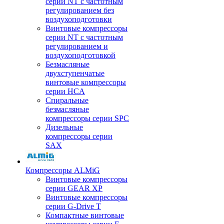
серии NT с частотным
регулированием без
воздухоподготовки
Винтовые компрессоры
серии NT с частотным
регулированием и
воздухоподготовкой
Безмасляные
двухступенчатые
винтовые компрессоры
серии HCA
Спиральные
безмасляные
компрессоры серии SPC
Дизельные
компрессоры серии
SAX
Компрессоры ALMiG
Винтовые компрессоры
серии GEAR XP
Винтовые компрессоры
серии G-Drive T
Компактные винтовые