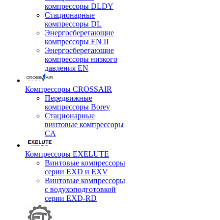
компрессоры DLDY
Стационарные
компрессоры DL
Энергосберегающие
компрессоры EN II
Энергосберегающие
компрессоры низкого
давления EN
Компрессоры CROSSAIR
Передвижные
компрессоры Borey
Стационарные
винтовые компрессоры
CA
Компрессоры EXELUTE
Винтовые компрессоры
серии EXD и EXV
Винтовые компрессоры
с водухоподготовкой
серии EXD-RD