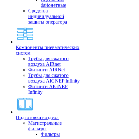
байонетные
Средства
индивидуальной
защиты оператора
Компоненты пневматических
систем
Трубы для сжатого
воздуха AIRnet
Фитинги AIRNet
Трубы для сжатого
воздуха AIGNEP Infinity
Фитинги AIGNEP
Infinity
Подготовка воздуха
Магистральные
фильтры
Фильтры