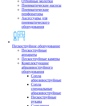
Отбойные молотки
Пневматические насосы
Пневматические
перфораторы
Аксессуары для
пневматического
оборудования
Пескоструйное оборудование
Пескоструйные
аппараты
Пескоструйные камеры
Комплектующие
абразивоструйного
оборудования
Сопла
аброзивоструйные
Сопла
специальные
абразивоструйные
Пескоструйные
рукава
Сцепления