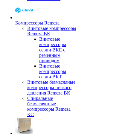
Компрессоры Remeza
Винтовые компрессоры
Remeza ВК
Винтовые
компрессоры
серии ВКЕ с
ременным
приводом
Винтовые
компрессоры
серии ВКТ
Винтовые безмасляные
компрессоры низкого
давления Remeza ВК
Спиральные
безмаслянные
компрессоры Remeza
КС