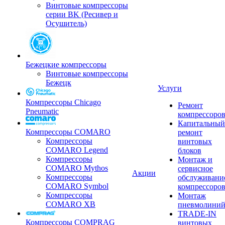
Винтовые компрессоры
серии BK (Ресивер и
Осушитель)
Бежецкие компрессоры
Винтовые компрессоры
Бежецк
Услуги
Компрессоры Chicago
Ремонт
Pneumatic
компрессоро
Капитальный
Компрессоры COMARO
ремонт
Компрессоры
винтовых
COMARO Legend
блоков
Компрессоры
Монтаж и
COMARO Mythos
сервисное
Акции
Компрессоры
обслуживани
COMARO Symbol
компрессоро
Компрессоры
Монтаж
COMARO XB
пневмолини
TRADE-IN
Компрессоры COMPRAG
винтовых