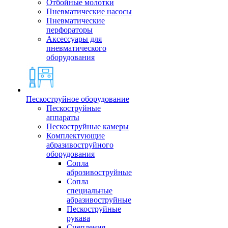
Отбойные молотки
Пневматические насосы
Пневматические
перфораторы
Аксессуары для
пневматического
оборудования
Пескоструйное оборудование
Пескоструйные
аппараты
Пескоструйные камеры
Комплектующие
абразивоструйного
оборудования
Сопла
аброзивоструйные
Сопла
специальные
абразивоструйные
Пескоструйные
рукава
Сцепления