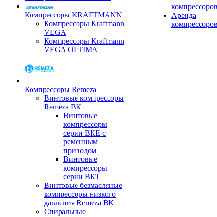
компрессоро
Компрессоры KRAFTMANN
Аренда
Компрессоры Kraftmann
компрессоро
VEGA
Компрессоры Kraftmann
VEGA OPTIMA
Компрессоры Remeza
Винтовые компрессоры
Remeza ВК
Винтовые
компрессоры
серии ВКЕ с
ременным
приводом
Винтовые
компрессоры
серии ВКТ
Винтовые безмасляные
компрессоры низкого
давления Remeza ВК
Спиральные