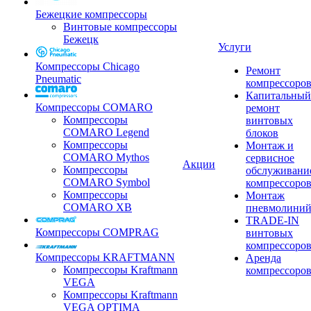
Бежецкие компрессоры
Винтовые компрессоры
Бежецк
Услуги
Компрессоры Chicago
Ремонт
Pneumatic
компрессоро
Капитальный
Компрессоры COMARO
ремонт
Компрессоры
винтовых
COMARO Legend
блоков
Компрессоры
Монтаж и
COMARO Mythos
сервисное
Акции
Компрессоры
обслуживани
COMARO Symbol
компрессоро
Компрессоры
Монтаж
COMARO XB
пневмолини
TRADE-IN
Компрессоры COMPRAG
винтовых
компрессоро
Компрессоры KRAFTMANN
Аренда
Компрессоры Kraftmann
компрессоро
VEGA
Компрессоры Kraftmann
VEGA OPTIMA