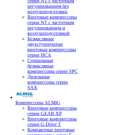
серии NT с частотным
регулированием без
воздухоподготовки
Винтовые компрессоры
серии NT с частотным
регулированием и
воздухоподготовкой
Безмасляные
двухступенчатые
винтовые компрессоры
серии HCA
Спиральные
безмасляные
компрессоры серии SPC
Дизельные
компрессоры серии
SAX
Компрессоры ALMiG
Винтовые компрессоры
серии GEAR XP
Винтовые компрессоры
серии G-Drive T
Компактные винтовые