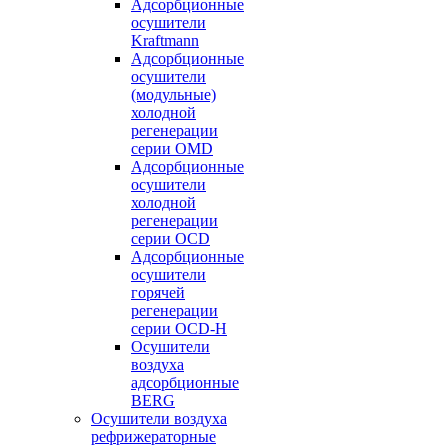
Адсорбционные
осушители
Kraftmann
Адсорбционные
осушители
(модульные)
холодной
регенерации
серии OMD
Адсорбционные
осушители
холодной
регенерации
серии OCD
Адсорбционные
осушители
горячей
регенерации
серии OСD-H
Осушители
воздуха
адсорбционные
BERG
Осушители воздуха
рефрижераторные