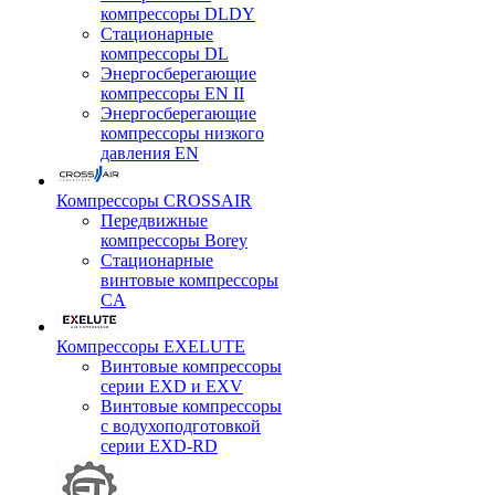
компрессоры DLDY
Стационарные
компрессоры DL
Энергосберегающие
компрессоры EN II
Энергосберегающие
компрессоры низкого
давления EN
Компрессоры CROSSAIR
Передвижные
компрессоры Borey
Стационарные
винтовые компрессоры
CA
Компрессоры EXELUTE
Винтовые компрессоры
серии EXD и EXV
Винтовые компрессоры
с водухоподготовкой
серии EXD-RD