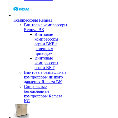
Компрессоры Remeza
Винтовые компрессоры
Remeza ВК
Винтовые
компрессоры
серии ВКЕ с
ременным
приводом
Винтовые
компрессоры
серии ВКТ
Винтовые безмасляные
компрессоры низкого
давления Remeza ВК
Спиральные
безмаслянные
компрессоры Remeza
КС