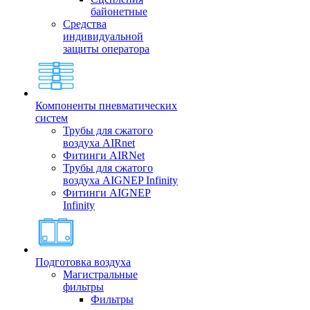
байонетные
Средства
индивидуальной
защиты оператора
Компоненты пневматических
систем
Трубы для сжатого
воздуха AIRnet
Фитинги AIRNet
Трубы для сжатого
воздуха AIGNEP Infinity
Фитинги AIGNEP
Infinity
Подготовка воздуха
Магистральные
фильтры
Фильтры