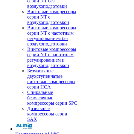
серии NT без
воздухоподготовки
Винтовые компрессоры
серии NT c
воздухоподготовкой
Винтовые компрессоры
серии NT с частотным
регулированием без
воздухоподготовки
Винтовые компрессоры
серии NT с частотным
регулированием и
воздухоподготовкой
Безмасляные
двухступенчатые
винтовые компрессоры
серии HCA
Спиральные
безмасляные
компрессоры серии SPC
Дизельные
компрессоры серии
SAX