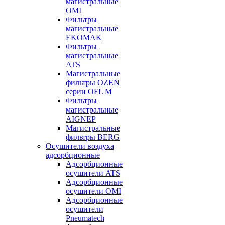
магистральные
OMI
Фильтры
магистральные
EKOMAK
Фильтры
магистральные
ATS
Магистральные
фильтры OZEN
серии OFL M
Фильтры
магистральные
AIGNEP
Магистральные
фильтры BERG
Осушители воздуха
адсорбционные
Адсорбционные
осушители ATS
Адсорбционные
осушители OMI
Адсорбционные
осушители
Pneumatech