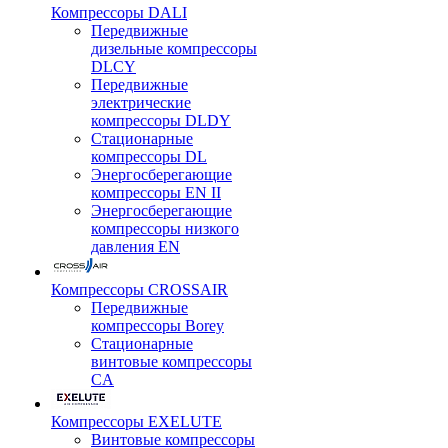
Компрессоры DALI
Передвижные
дизельные компрессоры
DLCY
Передвижные
электрические
компрессоры DLDY
Стационарные
компрессоры DL
Энергосберегающие
компрессоры EN II
Энергосберегающие
компрессоры низкого
давления EN
Компрессоры CROSSAIR
Передвижные
компрессоры Borey
Стационарные
винтовые компрессоры
CA
Компрессоры EXELUTE
Винтовые компрессоры